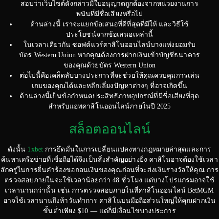
สอบว่าเว็บไซต์ดังกล่าวมีใบอนุญาตถูกต้องจากหน่วยงานการ
พนันที่มีชื่อเสียงหรือไม่
ด้านล่างนี้ เราจะแยกข้อเสนอที่ดีที่สุดที่มีให้ และวิธีใช้
ประโยชน์จากข้อเสนอเหล่านี้
ในเวลาเดียวกัน ซอฟต์แวร์คาสิโนออนไลน์บางแห่งยอมรับ
บัตร Western Union หากคุณต้องการฝากเงินเข้าบัญชีธนาคาร
ของคุณด้วยบัตร Western Union
ต่อไปนี้คือเคล็ดลับบางประการที่จะช่วยให้คุณควบคุมการเล่น
เกมของคุณได้และหลีกเลี่ยงปัญหาต่างๆ ที่อาจเกิดขึ้น
ด้านล่างนี้เป็นข้อกำหนดประสิทธิภาพอุปกรณ์ที่มีชื่อเสียงที่สุด
สำหรับแอพคาสิโนออนไลน์ภายในปี 2025
สล็อตออนไลน์
ดังนั้น
1xbet
การยึดมั่นในการเปลี่ยนแปลงทางกฎหมายล่าสุดและการ
ค้นหาเครือข่ายที่เชื่อถือได้จึงเป็นสิ่งสำคัญอย่างยิ่ง คาสิโนอาจต้องใช้เวลา
สักครู่ในการยื่นคำร้องขอถอนเงินของคุณก่อนที่จะส่งเงินรางวัลให้คุณ การ
ตรวจสอบภายในจะใช้เวลาน้อยกว่า 48 ชั่วโมง แต่บางโปรแกรมอาจใช้
เวลานานกว่านั้น เช่น การตรวจสอบภายในที่คาสิโนออนไลน์ BetMGM
อาจใช้เวลานานถึงห้าวันทำการ คาสิโนบนมือถือส่วนใหญ่ให้คุณฝากเงิน
ขั้นต่ำเพียง $10 — แต่ก็มีเงื่อนไขบางประการ