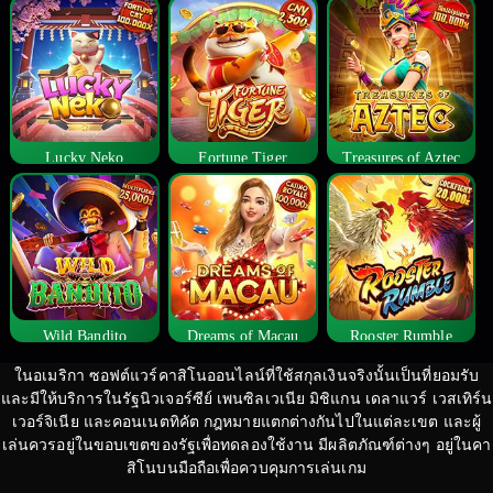
Lucky Neko
Fortune Tiger
Treasures of Aztec
Wild Bandito
Dreams of Macau
Rooster Rumble
ในอเมริกา ซอฟต์แวร์คาสิโนออนไลน์ที่ใช้สกุลเงินจริงนั้นเป็นที่ยอมรับ
และมีให้บริการในรัฐนิวเจอร์ซีย์ เพนซิลเวเนีย มิชิแกน เดลาแวร์ เวสเทิร์น
เวอร์จิเนีย และคอนเนตทิคัต กฎหมายแตกต่างกันไปในแต่ละเขต และผู้
เล่นควรอยู่ในขอบเขตของรัฐเพื่อทดลองใช้งาน มีผลิตภัณฑ์ต่างๆ อยู่ในคา
สิโนบนมือถือเพื่อควบคุมการเล่นเกม