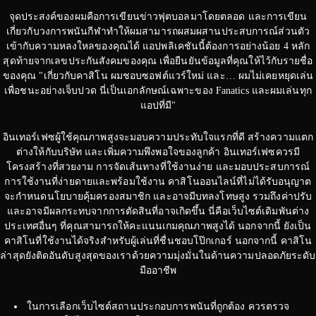
จุดประสงค์ของผมคือการเขียนข่าวฟุตบอลมาโดยตลอด และการเขียน
เกี่ยวกับวงการพนันกีฬาทำให้ผมสามารถผสมผสานประสบการณ์ส่วนตัว
เข้ากับความหลงใหลของคุณได้ แอปพลิเคชันนี้ต้องการอย่างน้อย 4 หลัก
สุดท้ายจากเลขประกันสังคมของคุณ เพื่อยืนยันข้อมูลที่คุณให้ไว้กับรายชื่อ
ของคุณ "เกี่ยวกับคาสิโน ผมชอบซอฟต์แวร์ใหม่ และ… ผมไม่เคยหยุดเล่น
เพื่อชนะอย่างเจ็บปวด นี่เป็นเอกลักษณ์เฉพาะของ Fanatics และผมเล่นทุก
แอปที่มี"
อินเทอร์เฟซผู้ใช้คุณภาพสูงจะมอบความประทับใจแรกที่ดี สร้างความแตก
ต่างให้กับบริษัท และเพิ่มความพึงพอใจของลูกค้า อินเทอร์เฟซควรมี
โครงสร้างที่สวยงาม การจัดเส้นทางที่ใช้งานง่าย และมอบประสบการณ์
การใช้งานที่ง่ายดายและพร้อมใช้งาน คาสิโนออนไลน์ที่ไม่ได้รับอนุญาต
จะกำหนดนโยบายคุ้มครองสมาชิก และอาจมีบทลงโทษสูง รวมถึงค่าปรับ
และอาจมีผลกระทบจากการตัดสินที่อาจเกิดขึ้น นี่คือเว็บไซต์เดิมพันต่าง
ประเทศอื่นๆ ที่คุณสามารถให้คะแนนเกมคุณภาพสูงได้ นอกจากนี้ ยังเป็น
คาสิโนที่ใช้งานได้จริงสำหรับผู้เล่นที่ชื่นชอบโป๊กเกอร์ นอกจากนี้ คาสิโน
ล่าสุดยังติดอันดับสูงสุดของเราด้วยความมุ่งมั่นในด้านความปลอดภัยระดับ
มืออาชีพ
ในการเลือกเว็บไซต์สถานประกอบการพนันที่ถูกต้อง ควรตรวจ