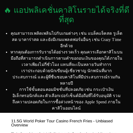
🔥 แอปพลิเคชั่นคาสิโนรายได้จริงที่ดี
ที่สุด
คุณสามารถเพลิดเพลินไปกับเกมต่างๆ เช่น แบล็คแจ็คสด รูเล็ต
สด บาคาร่าสด และยังมีเกมแพลตฟอร์มอื่นๆ เช่น Crazy Time
อีกด้วย
หากคุณต้องการรับรายได้อย่างรวดเร็ว คุณควรเลือกคาสิโนบน
มือถือที่สามารถดำเนินการตามคำขอถอนเงินของคุณได้ภายใน
เวลาเพียงไม่กี่ชั่วโมง แทนที่จะเป็นหลายวันทำการ
เราประกอบด้วยนักเขียนผู้เชี่ยวชาญ นักพนันที่มาก
ประสบการณ์ และผู้ที่ชื่นชอบคาสิโนที่มีประสบการณ์รวมกัน
หลายปี
การใช้ขั้นตอนคอมมิชชั่นที่ปลอดภัย เช่น กระเป๋าเงิน
อิเล็กทรอนิกส์และตัวเลือกเปอร์เซ็นต์มือถือที่ได้รับอนุมัติ รวม
ถึงความปลอดภัยในการซื้อล่วงหน้าของ Apple Spend ภายใน
คาสิโนออนไลน์