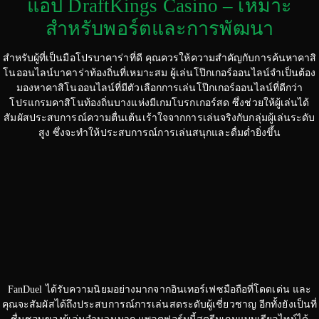
แอป DraftKings Casino – เหมาะ
สำหรับพอร์ตและการพัฒนา
สำหรับผู้ที่เป็นมือโปรบาคาร่าที่ดี คุณควรให้ความสำคัญกับการค้นหาคาสิ
โนออนไลน์บาคาร่าท้องถิ่นที่เหมาะสม ผู้เล่นโป๊กเกอร์ออนไลน์จำเป็นต้อง
มองหาคาสิโนออนไลน์ที่มีตัวเลือกการเล่นโป๊กเกอร์ออนไลน์ที่ดีกว่า
โปรแกรมคาสิโนท้องถิ่นบางแห่งมีเกมโบรกเกอร์สด ซึ่งช่วยให้ผู้เล่นได้
สัมผัสประสบการณ์ความตื่นเต้นเร้าใจจากการเล่นจริงกับกลุ่มผู้เล่นระดับ
สูง ซึ่งจะทำให้ประสบการณ์การเล่นสนุกและดื่มด่ำยิ่งขึ้น
FanDuel ได้รับความนิยมอย่างมากจากอินเทอร์เฟซมือถือที่โดดเด่น และ
คุณจะสัมผัสได้ถึงประสบการณ์การเล่นสดระดับผู้เชี่ยวชาญ อีกทั้งยังเป็นที่