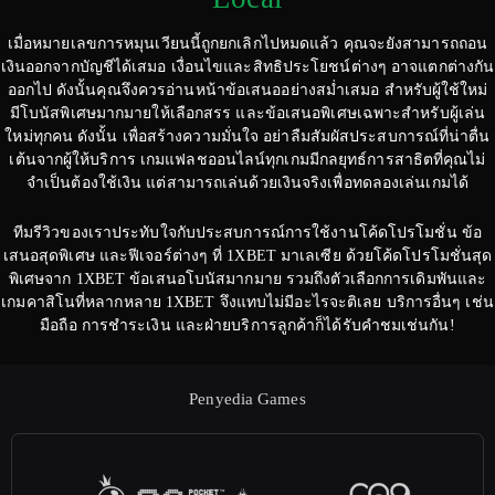
เมื่อหมายเลขการหมุนเวียนนี้ถูกยกเลิกไปหมดแล้ว คุณจะยังสามารถถอน
เงินออกจากบัญชีได้เสมอ เงื่อนไขและสิทธิประโยชน์ต่างๆ อาจแตกต่างกัน
ออกไป ดังนั้นคุณจึงควรอ่านหน้าข้อเสนออย่างสม่ำเสมอ สำหรับผู้ใช้ใหม่
มีโบนัสพิเศษมากมายให้เลือกสรร และข้อเสนอพิเศษเฉพาะสำหรับผู้เล่น
ใหม่ทุกคน ดังนั้น เพื่อสร้างความมั่นใจ อย่าลืมสัมผัสประสบการณ์ที่น่าตื่น
เต้นจากผู้ให้บริการ เกมแฟลชออนไลน์ทุกเกมมีกลยุทธ์การสาธิตที่คุณไม่
จำเป็นต้องใช้เงิน แต่สามารถเล่นด้วยเงินจริงเพื่อทดลองเล่นเกมได้
ทีมรีวิวของเราประทับใจกับประสบการณ์การใช้งานโค้ดโปรโมชั่น ข้อ
เสนอสุดพิเศษ และฟีเจอร์ต่างๆ ที่ 1XBET มาเลเซีย ด้วยโค้ดโปรโมชั่นสุด
พิเศษจาก 1XBET ข้อเสนอโบนัสมากมาย รวมถึงตัวเลือกการเดิมพันและ
เกมคาสิโนที่หลากหลาย 1XBET จึงแทบไม่มีอะไรจะติเลย บริการอื่นๆ เช่น
มือถือ การชำระเงิน และฝ่ายบริการลูกค้าก็ได้รับคำชมเช่นกัน!
Penyedia Games