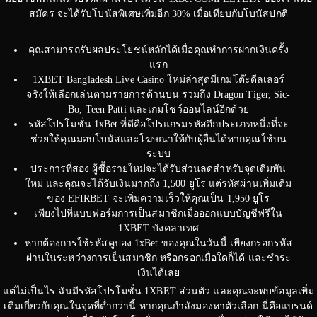
สมัคร จะได้รับโบนัสพิเศษเพิ่มอีก 30% เมื่อเทียบกับโบนัสปกติ
คุณสามารถรับผลประโยชน์หลักได้เมื่อคุณทำการฝากเงินครั้ง
แรก
1XBET Bangladesh Live Casino ใหม่ล่าสุดมีเกมโต๊ะดีลเลอร์
จริงให้เลือกเล่นตามรายการด้านบน รวมถึง Dragon Tiger, Sic-
Bo, Teen Patti และเกมโชว์ออนไลน์อีกด้วย
รหัสโปรโมชั่น 1xBet ที่ดีคือโปรแกรมรหัสอีกประเภทหนึ่งที่จะ
ช่วยให้คุณมอบโบนัสและโฆษณาให้กับผู้อื่นได้หากคุณใช้บน
ระบบ
ประการที่สอง ผู้ซื้อรายใหม่จะได้รับส่วนลดสำหรับจุดเดิมพัน
ใหม่ และคุณจะได้รับเงินมากถึง 1,500 ยูโร แต่รหัสผ่านเพิ่มเติม
ของ EFIRBET จะเพิ่มความเร็วให้คุณเป็น 1,950 ยูโร
เพียงไปที่แบบฟอร์มการเป็นสมาชิกเมื่อออกแบบบัญชีฟรีใน
1XBET บังคลาเทศ
หากต้องการใช้รหัสคูปอง 1xBet ของคุณในวันนี้ เพียงกรอกรหัส
ผ่านในระหว่างการเป็นสมาชิก หรือกรอกเมื่อใดก็ได้ และชำระ
เงินได้เลย
แต่ไม่เป็นไร ฉันมีรหัสโปรโมชั่น 1XBET ส่วนตัว และคุณจะพบข้อมูลเพิ่ม
เติมเกี่ยวกับคุณในจุดที่ต่ำกว่านี้ หากคุณกำลังมองหาตัวเลือก นี่คือแบรนด์