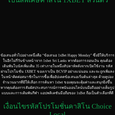
โบนัสพิเศษคาสิโน 1XBET ส่วนตัว
ข้อเสนอทั่วไปอย่างหนึ่งคือ “ข้อเสนอ 1xBet Happy Monday” ซึ่งมีให้บริการ
ในอีกไม่กี่วันข้างหน้าจาก 1xbet Sri Lanks หากต้องการถอนเงิน คุณต้อง
เดิมพันโบนัสเพิ่มเติม 35 เท่าภายในหนึ่งสัปดาห์หลังจากเปิดใช้งาน รหัส
ผ่านโปรโมชั่น 1XBET ของเราเป็น BCVIP อย่างแน่นอน และจะถูกเพิ่มลง
ในหน้าติดต่อสมาชิกในการซื้อเพื่ออัปเดตข้อเสนอเริ่มต้นล่าสุด ด้วยคูปอง
จำนวนมากที่มีให้เลือก การค้นหา 1xbet ของคุณจะคุ้มค่าและสนุกยิ่งขึ้น
หากคุณต้องการสัมผัสประสบการณ์การพนันออนไลน์บนมือถืออย่างเต็มรูป
แบบและการเดิมพันกีฬา แอปพลิเคชันมือถือของ 1xBet ถือเป็นตัวเลือกที่ดี
เงื่อนไขรหัสโปรโมชั่นคาสิโน Choice
Local