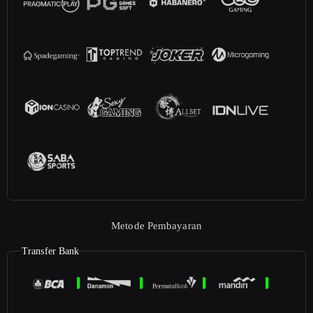
Metode Pembayaran
Transfer Bank