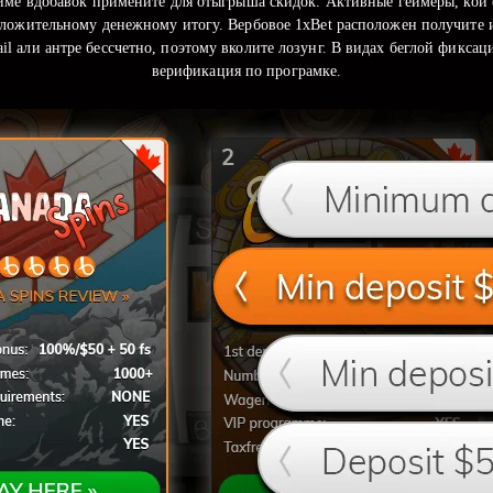
жиме вдобавок примените для отыгрыша скидок. Активные геймеры, кои
оложительному денежному итогу. Вербовое 1xBet расположен получите 
il али антре бессчетно, поэтому вколите лозунг. В видах беглой фикса
верификация по програмке.