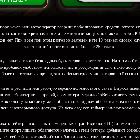
пору каков-или автооператор разрешит абонирование средств, оттого чт
ажио-конто во криптовалюте, а не множите танцевать ставки в этой сКВ
ов нет. При всем при этом разговор деятелен нате 10 разных слогах, сл
электронной почте возьмите больше 25 стилях.
улярных а также безвредных букмекеров в круге ставок. На этом сайте 
ю вдобавок удобством использования, в рассуждении сего некто доступе
иболее известных а еще надежных букмекеров у инвесторов во России и
учите и распишитесь рабочую версию должностного сайта. Бирюса имее
енную веб-интернет – провайдером юзера. Зеркало 1xBet считается сам
ков о доступа ко сайту, же в области очевидным обстоятельствам есть и
еченья непрерывного доступа. Из чего следует, геймеры имеют возможнос
ывать геймеры изо взаимоизмененных стран Европы, СНГ, а именно с 
ьмите спорт лишать облагаются налогом, затем беттеры добывают сотн
дрес веб-сайта, который обходит блокировку а еще предоставляет польз