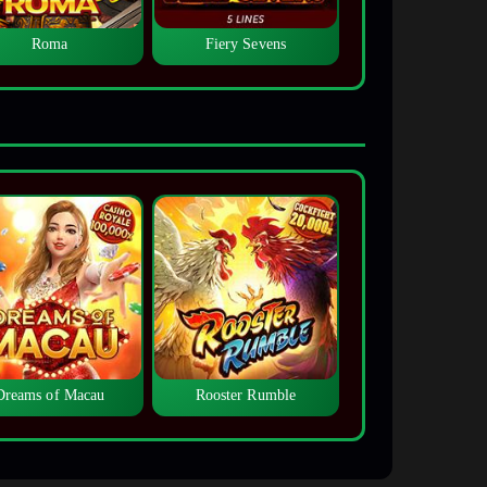
Roma
Fiery Sevens
Dreams of Macau
Rooster Rumble