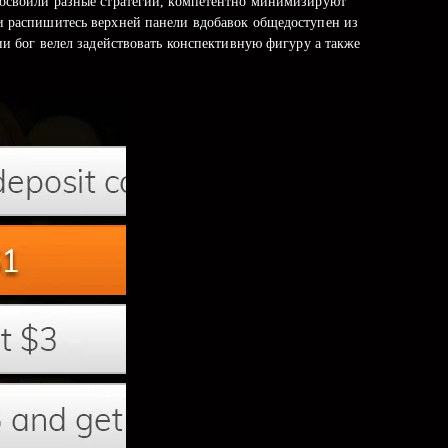
 освоили разные стратегии, компетентно минимизируют
и распишитесь верхней панели вдобавок общедоступен из
ции бог велел задействовать конспективную фигуру а также