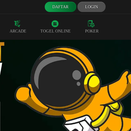
DAFTAR
LOGIN
ARCADE
TOGEL ONLINE
POKER