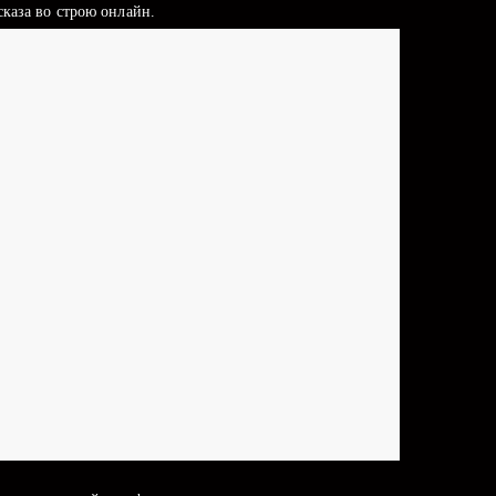
сказа во строю онлайн.