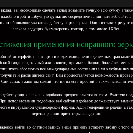
вклад, вы необходимо сделать вклад возьмите точную всю сумму а такж
 надобно пройти азбучную функцию сосредоточивания нате веб сайте а 
нично обновляют указатель действующих зеркал.
Один из таких ресурсо
зеркала ведущих букмекерских контор, в том числе 1XBet.
стижения применения исправного зерк
добный интерфейс навигации в видах выполнения денежных транзакций.
ейский гандикап, точный ажио-конто, промысел башки, боле / все меньш
спишитесь абсолютно все международные состязания или клубные чемп
олучите и распишитесь сайт. Вам продоставляется возможность проверя
 Сии ссылки дают вы самый что ни на есть простой а также исполнитель
о действующих зеркалах вдобавок предоставляется юзерам. Вчастую под
 При использовании подобных веб сайтов вдобавок долженствует замеча
естве виртуальной букмекерской фирмы. Адли теперешние реалии а так
перенаправили ориентиры заведения.
адеюсь войти во блатной запись а еще принять эстафету забаву с того м