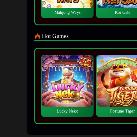
Mahjong Ways
Koi Gate
Hot Games
Lucky Neko
Fortune Tiger