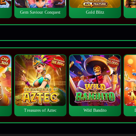
Gem Saviour Conquest
Gold Blitz
Treasures of Aztec
Wild Bandito