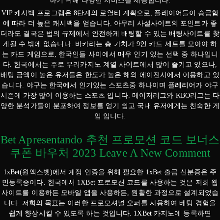
하기 위해 다양한 서비스를 제공합니다.
VIP 캐시백 프로그램은 8단계의 로열티 계획으로, 플레이어들이 승급함
에 따라 더 높은 캐시백을 얻습니다. 아무리 사설사이트의 포인트가 좋
더라도 결국은 법의 규제에서 안전하게 배팅할 수 있는 배팅사이트를 찾
게될 수 밖에 없습니다. 바카라는 총 가치가 9인 카드 세트를 모아야 하
는 카드 게임으로, 한국인들 사이에서 매우 인기 있는 선택 중 하나입니
다. 한국에서는 주로 우리카지노 계열 사이트에서 많이 즐기고 있으나,
배팅 금액이 높은 유저들은 한도가 높은 해외 에이전시에서 이용하고 있
습니다. 야구는 한국에서 인기있는 스포츠중 하나이며 플레리어가 야구
시즌에 가장 많이 이용하는 스포츠 입니다. 메이저리그와 KBO리그는 다
양한 분석가들이 분포하여 정보를 얻기 쉽고 국내 유저에게는 친숙한 게
임 입니다.
Bet Apresentando 추천 프로모션 코드 보너스
쿠폰 바우처 2023 Leave A New Comment
1xBet(원엑스벳)에서 계정 인증을 위해 필요한 1xBet 출금 신분증은 주
민등록증이다. 한국에서 1XBet 프로모션 코드를 사용하는 것은 저희 웹
사이트를 이용하든 모바일 앱을 사용하든, 원활한 과정으로 설계되었습
니다. 저희의 목표는 이러한 프로모셔널 오퍼를 사용하여 베팅 경험을
쉽게 향상시킬 수 있도록 하는 것입니다. 1XBet 카지노에 등록하면