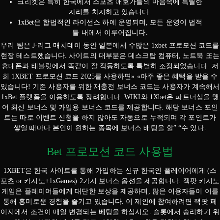
크리켓은 특히 한국에서 스포츠 애호가들의 마음속에 특별한
자리를 차지하고 있습니다.
1xBet은 합법적인 라이선스 하에 운영되며, 모든 운영이 법적
틀 내에서 이루어집니다.
우리 팀은 J-리그 매치데이 동안 일본에서 수많은 1xbet 프로모션 코드를
현장 테스트했습니다. 사이트의 대부분은 데스크탑 컴퓨터, 노트북 또는
휴대폰과 태블릿에서 똑같이 잘 작동하도록 특별히 조정되었습니다. 저
희 1XBET 프로모션 코드 2025를 사용하면» «아주 좋은 혜택을 받을 수
있습니다! 기존 사용자를 위한 재충전 보너스 코드는 사용자가 계속해서
1xBet 플랫폼을 이용하도록 장려합니다. WIKI와 1Xbet은 파트너십을 맺
어 최신 보너스 및 가입용 보너스 코드를 제공합니다. 해당 보너스 포인
트는 따로 이벤트 신청을 하지 않아도 자동으로 누적되며 각 포인트가
쌓일 때마다 본인이 원하는 종목에 보너스 배팅을 할” “수 있다.
Bet 프로모션 코드 사용법
1XBET은 한국 사이트를 통해 가입하는 신규 한국인 플레이어에게 (스
포츠 or 카지노+1xGames) 2가지 보너스 옵션을 제공합니다. 잭팟 카지노
게임은 플레이어들에게 대단한 보상을 제공하며, 많은 이용자들이 이를
통해 흥미로운 경험을 즐기고 있습니다. 이 제안에 참여하려면 잭팟 페
이지에서 조건이 매일 변경되는 베팅을 하십시오. 슬롯에서 승리하기 위