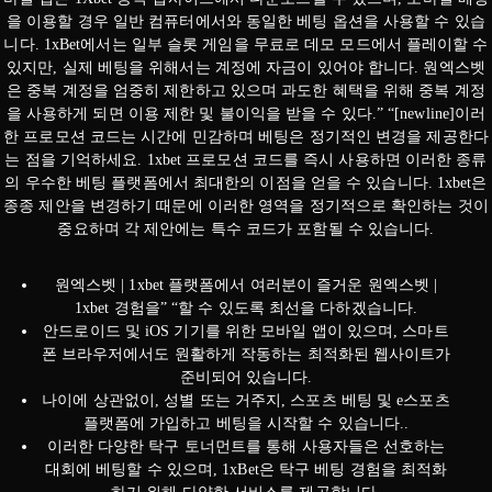
을 이용할 경우 일반 컴퓨터에서와 동일한 베팅 옵션을 사용할 수 있습
니다. 1xBet에서는 일부 슬롯 게임을 무료로 데모 모드에서 플레이할 수
있지만, 실제 베팅을 위해서는 계정에 자금이 있어야 합니다. 원엑스벳
은 중복 계정을 엄중히 제한하고 있으며 과도한 혜택을 위해 중복 계정
을 사용하게 되면 이용 제한 및 불이익을 받을 수 있다.” “[newline]이러
한 프로모션 코드는 시간에 민감하며 베팅은 정기적인 변경을 제공한다
는 점을 기억하세요. 1xbet 프로모션 코드를 즉시 사용하면 이러한 종류
의 우수한 베팅 플랫폼에서 최대한의 이점을 얻을 수 있습니다. 1xbet은
종종 제안을 변경하기 때문에 이러한 영역을 정기적으로 확인하는 것이
중요하며 각 제안에는 특수 코드가 포함될 수 있습니다.
원엑스벳 | 1xbet 플랫폼에서 여러분이 즐거운 원엑스벳 |
1xbet 경험을” “할 수 있도록 최선을 다하겠습니다.
안드로이드 및 iOS 기기를 위한 모바일 앱이 있으며, 스마트
폰 브라우저에서도 원활하게 작동하는 최적화된 웹사이트가
준비되어 있습니다.
나이에 상관없이, 성별 또는 거주지, 스포츠 베팅 및 e스포츠
플랫폼에 가입하고 베팅을 시작할 수 있습니다..
이러한 다양한 탁구 토너먼트를 통해 사용자들은 선호하는
대회에 베팅할 수 있으며, 1xBet은 탁구 베팅 경험을 최적화