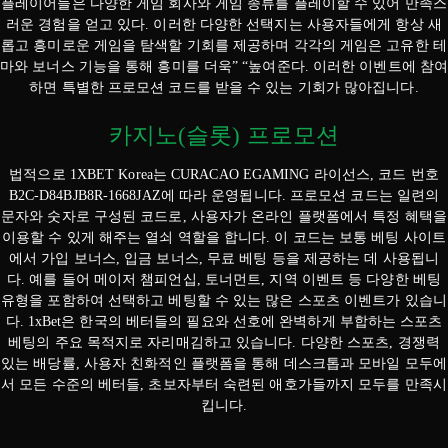
플레이어들은 다양한 게임 회사와 게임 종류를 플레이할 수 있어 만족스
러운 경험을 얻고 있다. 이러한 다양한 선택지는 사용자들에게 항상 새
롭고 흥미로운 게임을 탐색할 기회를 제공하며 각각의 게임은 고유한 테
마와 보너스 기능을 통해 흥미를 더욱” “높여준다. 이러한 이벤트에 참
하면 특별한 프로모션 코드를 받을 수 있는 기회가 많아집니다.
카지노(슬롯) 프로모션
법적으로 1XBET Korea는 CURACAO EGAMING 라이선스, 코드 번호
B2C-D84BJB8R-1668JAZ에 따라 운영됩니다. 프로모션 코드는 일련의
문자와 숫자로 구성된 코드로, 사용자가 온라인 플랫폼에서 특정 혜택을
이용할 수 있게 해주는 열쇠 역할을 합니다. 이 코드는 보통 베팅 사이트
에서 가입 보너스, 입금 보너스, 무료 베팅 등을 제공하는 데 사용됩니
다. 예를 들어 메이저 챔피언십, 토너먼트, 지역 이벤트 등 다양한 베팅
유형을 포함하여 선택하고 베팅할 수 있는 많은 스포츠 이벤트가 있습니
다. 1xBet은 한국의 베터들의 필요와 선호에 완벽하게 부합하는 스포츠
베팅의 주요 목적지로 자리매김하고 있습니다. 다양한 스포츠, 경쟁력
있는 배당률, 사용자 친화적인 플랫폼을 통해 데스크톱과 모바일 모두에
서 모든 수준의 베터들, 초보자부터 숙련된 애호가들까지 모두를 만족시
킵니다.