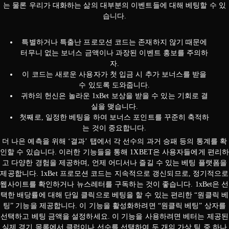
는 물론 우리가 대화하는 삶의 대부분의 이벤트들에 대해 베팅할 수 있
습니다.
특별하거나 특출난 프로모션 코드는 존재하지 않기 때문에
터무니 없는 보너스 금액이나 과장된 이벤트 홍보를 주의하
자.
이 코드는 새로운 사용자가 첫 입금 시 추가 보너스를 받을
수 있도록 도와줍니다.
귀하의 헌신은 놀라운 1xBet 보상을 받을 수 있는 기회로 결
실을 맺습니다.
첫째로, 일정한 베팅을 하여 보너스 포인트를 꾸준히 축적하
는 것이 중요합니다.
더 나은 예측을 위해 ‘결과’ 탭에서 각 선수의 과거 승패 등의 통계를 확
인할 수 있습니다. 이러한 기능들을 통해 1XBET은 사용자들에게 편리하
고 다양한 경험을 제공하며, 언제 어디서나 즐길 수 있는 베팅 플랫폼을
제공합니다. 1xBet 프로모션 코드는 지속적으로 갱신되므로, 정기적으로
웹사이트를 확인하거나 뉴스레터를 구독하는 것이 좋습니다. 1xBet은 선
택한 배당률에 대해 단일 클릭으로 베팅을 할 수 있는 편리한 “원클릭 베
팅” 기능을 제공합니다. 이 기능을 활성화하려면 “원클릭 베팅” 상자를
선택하고 베팅 금액을 설정하세요. 이 기능을 사용하려면 베터는 제공된
실제 경기 목록에서 클럽이나 선수를 선택하여 두 개의 가상 팀 중 하나