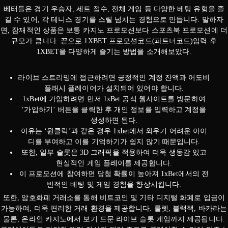
베터들은 경기 우승자, 세트 점수, 전체 게임 등 다양한 베팅 유형을 즐
길 수 있어, 각 테니스 경기를 스릴 넘치는 경험으로 만듭니다. 말하자
면, 잠재적인 상품은 보통 카지노 프로모션보다 스포츠북 프로모션에 더
규모가 큽니다. 끝으로 1XBET 프로모션코드(파트너코드)입력 후
1XBET을 다양하게 즐기는 방법을 소개해보았다.
라이브 스트리밍에 접근하려면 긍정적인 계정 잔액과 어도비
플래시 플레이어가 설치되어 있어야 합니다.
1xBet에 가입하려면 먼저 1xBet 공식 웹사이트를 방문하여
‘가입하기’ 버튼을 클릭한 후 개인 정보를 입력하고 계정을
생성하면 된다.
이유는 ‘원클릭’과 같은 경우 1xbet에서 외우기 어려운 아이
디를 부여하고 이를 기억하기가 쉽지 않기 때문입니다.
또한, 일부 슬롯은 3D 그래픽을 적용하여 더욱 생동감 있고
현실적인 게임 플레이를 제공합니다.
이 프로모션에 참여하면 당첨 확률이 높아져 1xBet에서의 전
반적인 베팅 및 게임 경험을 향상시킵니다.
또한, 암호화폐 거래소를 통해 비트코인 및 기타 디지털 화폐로 입금이
가능하여, 더욱 편리한 거래 환경을 제공합니다. 룰렛, 블랙잭, 바카라는
물론, 온라인 카지노에서 보기 드문 라이브 슬롯 게임까지 제공됩니다.