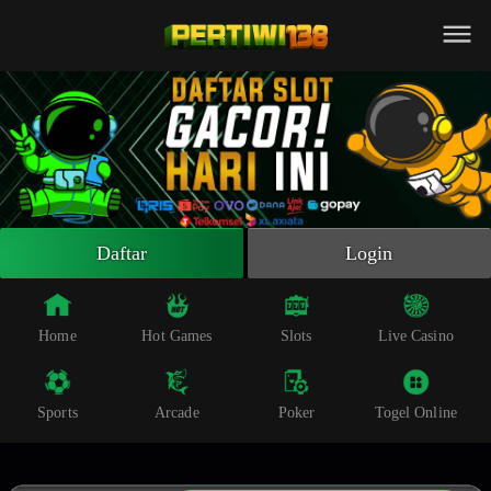
Beranda
Slot Online
Live Casino
Sportsbook
Arcade
Togel Online
Daftar
Login
Poker
Whatsapp
Home
Hot Games
Slots
Live Casino
Telegram
Sports
Arcade
Poker
Togel Online
Livechat