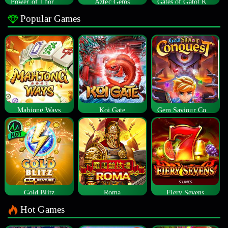
Power of Thor Megaways
Aztec Gems
Gates of Gatot Kaca
Popular Games
Mahjong Ways
Koi Gate
Gem Saviour Conquest
Gold Blitz
Roma
Fiery Sevens
Hot Games