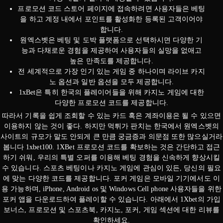
프로모션 코드 스토어 페이지에 접속하려면 사용자들은 베팅
을 하고 계정 내에서 포인트를 활성화한 등록된 고객이어야
합니다.
원엑스벳은 베팅 및 도박 플랫폼으로 선택하시면 다양한 기
능과 다채로운 경험을 제공하여 사용자들의 실망을 없애고
높은 만족도를 제공합니다.
전 세계적으로 가장 인기 있는 게임 중 하나이며 라이브 카지
노 옵션과 일반 옵션을 모두 제공합니다.
1xBet은 특히 한국의 플레이어들을 위해 카지노 게임에 대한
다양한 프로모션 코드를 제공합니다.
따라서 기록을 쉽게 조회할 수 있는 카드 혹은 계좌이용은 될 수 있으면
이용하지 않는 것이 좋다. 하지만 먹튀가 판치는 한국에서 원엑스벳의
사이트의 규모가 말도 안되게 큰 만큼 궁금증과 의문점 또한 많으실거라
봅니다 1xbet100. 1XBet 프로모션 코드를 확보하는 것은 간단하고 접근
하기 쉬워, 우리의 특별 오퍼를 이용해 베팅 경험을 신속하게 향상시킬
수 있습니다. 스포츠 베팅이나 카지노 게임에 관심이 있든, 당신의 필요
에 맞는 다양한 코드를 제공합니다. 포커 게임은 모바일 기기에서도 이
용 가능하며, iPhone, Android os 및 Windows Cell phone 사용자들을 위한
포커 앱을 다운로드하여 플레이할 수 있습니다. 아래에서 1Xbet의 가입
보너스, 프로모션 및 스포츠북, 카지노, 포커, 게임 섹션에 대한 리뷰를
확인하세요.