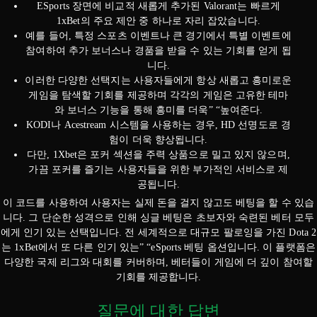
ESports 장면에 비교적 새롭게 추가된 Valorant는 빠르게
1xBet의 주요 제안 중 하나로 자리 잡았습니다.
예를 들어, 특정 스포츠 이벤트나 큰 경기에서 특별 이벤트에
참여하여 추가 보너스나 경품을 받을 수 있는 기회를 얻게 됩
니다.
이러한 다양한 선택지는 사용자들에게 항상 새롭고 흥미로운
게임을 탐색할 기회를 제공하며 각각의 게임은 고유한 테마
와 보너스 기능을 통해 흥미를 더욱” “높여준다.
KODI나 Acestream 시스템을 사용하는 경우, HD 선명도로 경
험이 더욱 향상됩니다.
다만, 1Xbet은 포커 섹션을 주력 상품으로 밀고 있지 않으며,
가끔 포커를 즐기는 사용자들을 위한 부가적인 서비스로 제
공됩니다.
이 코드를 사용하여 사용자는 실제 돈을 걸지 않고도 베팅을 할 수 있습
니다. 그 단순한 성격으로 인해 싱글 베팅은 초보자와 숙련된 베터 모두
에게 인기 있는 선택입니다. 전 세계적으로 대규모 팔로잉을 가진 Dota 2
는 1xBet에서 또 다른 인기 있는” “eSports 베팅 옵션입니다. 이 플랫폼은
다양한 국제 리그와 대회를 커버하며, 베터들이 게임에 더 깊이 참여할
기회를 제공합니다.
질문에 대한 답변