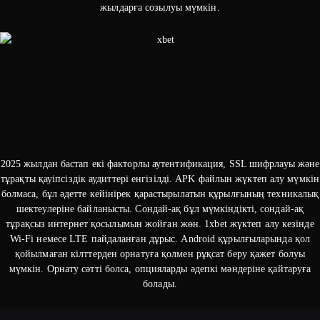
жылдарға созылуы мүмкін.
2025 жылдан бастап екі факторлы аутентификация, SSL шифрлауы және
тұрақты қауіпсіздік аудиттері енгізілді. APK файлын жүктеп алу мүмкін
болмаса, бұл әдетте кейінірек қарастырылатын құрылғының техникалық
шектеулеріне байланысты. Сондай-ақ бұл мүмкіндікті, сондай-ақ
тұрақсыз интернет қосылымын жойған жөн. 1xbet жүктеп алу кезінде
Wi-Fi немесе LTE пайдаланған дұрыс. Android құрылғыларында қол
қойылмаған кілттерден орнатуға қолмен рұқсат беру қажет болуы
мүмкін. Орнату сәтті болса, опцияларды әдепкі мәндеріне қайтаруға
болады.