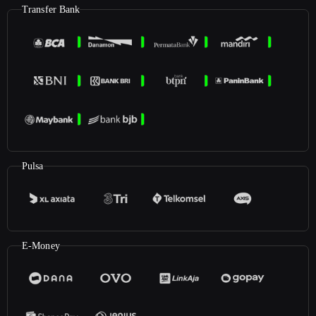
Transfer Bank
Pulsa
E-Money