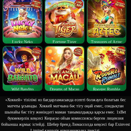
Lucky Neko
Fortune Tiger
Treasures of Aztec
Wild Bandito
Dreams of Macau
Rooster Rumble
«Хоккей» тізілімі өз бағдарламасында есепті болжауға болатын бес
матчты ұсынады. Хоккей матчына бәс тігу оңай емес, сондықтан
шынайы бәс тігу жөніндегі маман танымалдыққа қарсы емес. 1xBet
букмекерлік кеңсесі Кюрасао ойын комиссиясы берген лицензия
бойынша жұмыс істейді.
Шебер бренд Лимассолда кеңсесі бар Exinvest
Limited кипрлік компаниясына тиесілі.