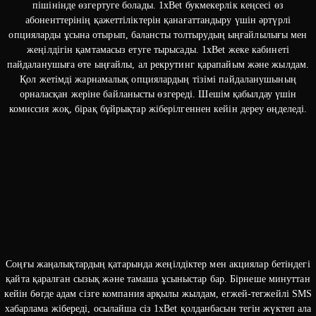
пішінінде өзгертуге болады. 1xBet букмекерлік кеңсесі өз
абоненттерінің қажеттіліктерін қанағаттандыру үшін әртүрлі
опцияларды ұсына отырып, балансты толтырудың ыңғайлылығы мен
жеңілдігін қамтамасыз етуге тырысады. 1xBet жеке кабинеті
пайдаланушыға өте ыңғайлы, ал рекрутинг қарапайым және жылдам.
Қол жетімді жарнамалық опциялардың тізімі пайдаланушының
орналасқан жеріне байланысты өзгереді. Шешім қабылдау үшін
комиссия жоқ, бірақ бұйрықтар жіберілгеннен кейін дереу өңделеді.
Соңғы жаңалықтардың қатарында жеңілдіктер мен акциялар бетіндегі
қайта қаралған сызық және тамаша ұсыныстар бар. Бірнеше минуттан
кейін бөгде адам сізге компания арқылы жылдам, егжей-тегжейлі SMS
хабарлама жібереді, осылайша сіз 1xBet қолданбасын тегін жүктеп ала