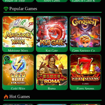
Power of Thor Megaways
Aztec Gems
Gates of Gatot Kaca
Popular Games
Mahjong Ways
Koi Gate
Gem Saviour Conquest
Gold Blitz
Roma
Fiery Sevens
Hot Games