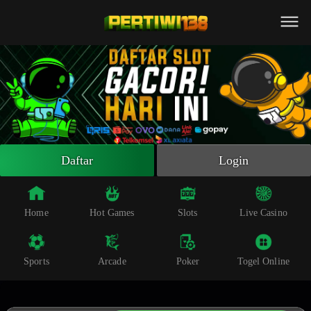
Beranda
Slot Online
Live Casino
Sportsbook
Arcade
Togel Online
Daftar
Login
Poker
Whatsapp
Home
Hot Games
Slots
Live Casino
Telegram
Sports
Arcade
Poker
Togel Online
Livechat