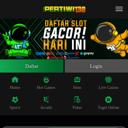
Beranda
Slot Online
Live Casino
Sportsbook
Arcade
Togel Online
Daftar
Login
Poker
Whatsapp
Home
Hot Games
Slots
Live Casino
Telegram
Sports
Arcade
Poker
Togel Online
Livechat