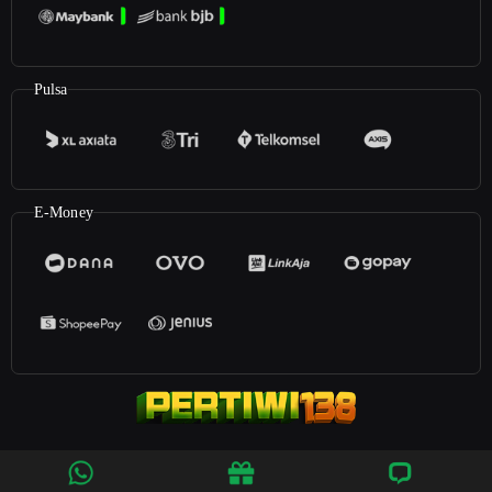
Pulsa
E-Money
©2023
Pertiwi138
. All rights reserved | 18+