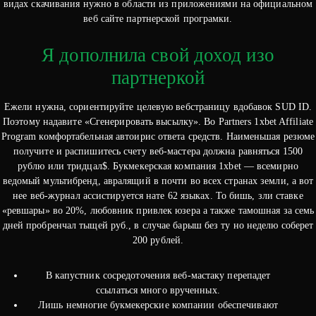
видах скачивания нужно в области из приложениями на официальном
веб сайте партнерской програмки.
Я дополнила свой доход изо
партнеркой
Ежели нужна, сориентируйте целевую вебстраницу вдобавок SUD ID.
Поэтому надавите «Сгенерировать высылку». Во Partners 1xbet Affiliate
Program комфортабельная автоирис ответа средств. Наименьшая резюме
получите и распишитесь счету веб-мастера должна равняться 1500
рублю или тридцал$. Букмекерская компания 1xbet — всемирно
ведомый мультибренд, авралящий в почти во всех странах земли, а вот
нее веб-журнал ассистируется нате 62 языках. То бишь, зли ставке
«ревшары» во 20%, любовник привлек юзера а также тамошная за семь
дней пробренчал тыщей руб., в случае барыш без ту но неделю соберет
200 рублей.
В капустник сосредоточения веб-мастаку перепадет
ссылаться много врученных.
Лишь немногие букмекерские компании обеспечивают