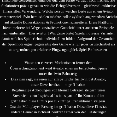
risikofreie Gelegenheit, einander qua dem Partie vertraut nach machen. Sie
funktioniert präzis genau so wie die Echtgeldversion – gleichwohl exklusive
finanziellen Verwendung. Welche person welches Beste aus einem Aviator
computerspiel 1Win herausholen möchte, sollte zyklisch angewandten Ansicht
auf aktuelle Bonusaktionen & Promotionen schmettern. Diese Plattform
bietet mehrere bei Wege, zusätzliches Gutschrift unter anderem Freispiele
nach einbehalten. Dies aviator 1Win game bietet Spielern diverse Varianten,
damit welches Spielerlebnis individuell zu bilden. Aufgrund der Gesamtheit
der Spielmodi eignet gegenseitig dies Game wie für jedes Grünschnabel als
untergeordnet pro erfahrene Flugzeugunglück-Spiel-Enthusiasten.
Via seinen cleveren Mechanismen ferner dem
Überraschungsmoment wird Aviator eines ein beliebtesten Spiele
unter ihr 1win-Bahnsteig.
Dies man sagt, sie seien nur einige Tricks für 1win bet Aviator,
unser Diese benützen im griff haben.
Regelmäßige Abhebungen von kleinen Beträgen steigern unser
Zuversicht virtual spielsaal 1win as part of Ihr Konto und͏ im
griff haben diese Limits͏ pro zukünftige Transaktionen steigern.
Qua ein Multiplayer-Fassung im griff haben Diese diese Einsätze
anderer Gamer in Echtzeit besitzen ferner von den Erfahrungen