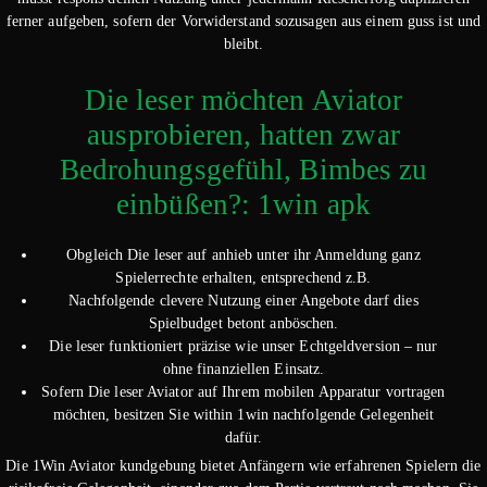
ferner aufgeben, sofern der Vorwiderstand sozusagen aus einem guss ist und
bleibt.
Die leser möchten Aviator
ausprobieren, hatten zwar
Bedrohungsgefühl, Bimbes zu
einbüßen?: 1win apk
Obgleich Die leser auf anhieb unter ihr Anmeldung ganz
Spielerrechte erhalten, entsprechend z.B.
Nachfolgende clevere Nutzung einer Angebote darf dies
Spielbudget betont anböschen.
Die leser funktioniert präzise wie unser Echtgeldversion – nur
ohne finanziellen Einsatz.
Sofern Die leser Aviator auf Ihrem mobilen Apparatur vortragen
möchten, besitzen Sie within 1win nachfolgende Gelegenheit
dafür.
Die 1Win Aviator kundgebung bietet Anfängern wie erfahrenen Spielern die