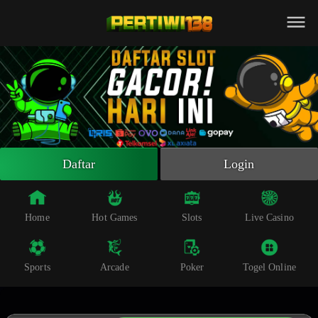
Beranda
Slot Online
Live Casino
Sportsbook
Arcade
Togel Online
Daftar
Login
Poker
Whatsapp
Home
Hot Games
Slots
Live Casino
Telegram
Sports
Arcade
Poker
Togel Online
Livechat