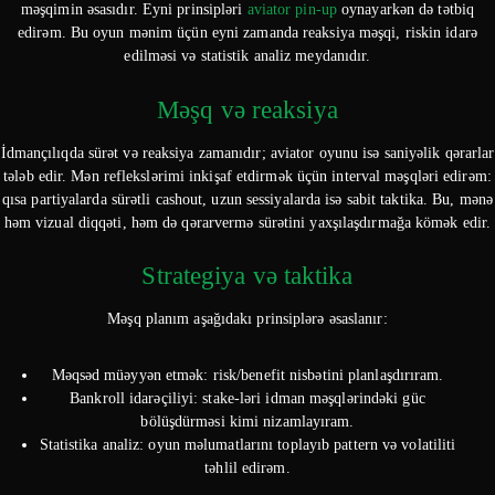
məşqimin əsasıdır. Eyni prinsipləri
aviator pin-up
oynayarkən də tətbiq
edirəm. Bu oyun mənim üçün eyni zamanda reaksiya məşqi, riskin idarə
edilməsi və statistik analiz meydanıdır.
Məşq və reaksiya
İdmançılıqda sürət və reaksiya zamanıdır; aviator oyunu isə saniyəlik qərarlar
tələb edir. Mən reflekslərimi inkişaf etdirmək üçün interval məşqləri edirəm:
qısa partiyalarda sürətli cashout, uzun sessiyalarda isə sabit taktika. Bu, mənə
həm vizual diqqəti, həm də qərarvermə sürətini yaxşılaşdırmağa kömək edir.
Strategiya və taktika
Məşq planım aşağıdakı prinsiplərə əsaslanır:
Məqsəd müəyyən etmək: risk/benefit nisbətini planlaşdırıram.
Bankroll idarəçiliyi: stake-ləri idman məşqlərindəki güc
bölüşdürməsi kimi nizamlayıram.
Statistika analiz: oyun məlumatlarını toplayıb pattern və volatiliti
təhlil edirəm.