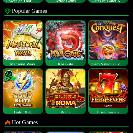
Power of Thor Megaways
Aztec Gems
Gates of Gatot Kaca
Popular Games
Mahjong Ways
Koi Gate
Gem Saviour Conquest
Gold Blitz
Roma
Fiery Sevens
Hot Games