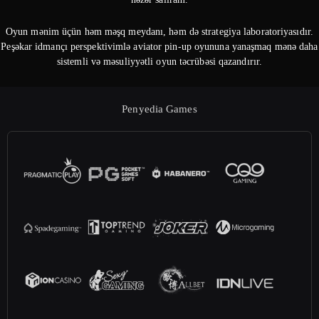
Oyun mənim üçün həm məşq meydanı, həm də strategiya laboratoriyasıdır.
Peşəkar idmançı perspektivimlə aviator pin-up oyununa yanaşmaq mənə daha
sistemli və məsuliyyətli oyun təcrübəsi qazandırır.
Penyedia Games