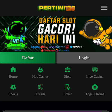
Beranda
Slot Online
Live Casino
Sportsbook
Arcade
Togel Online
Daftar
Login
Poker
Whatsapp
Home
Hot Games
Slots
Live Casino
Telegram
Sports
Arcade
Poker
Togel Online
Livechat