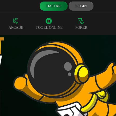
DAFTAR
LOGIN
ARCADE
TOGEL ONLINE
POKER