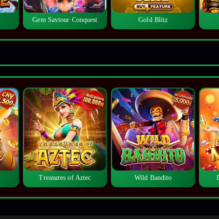
Gem Saviour Conquest
Gold Blitz
Treasures of Aztec
Wild Bandito