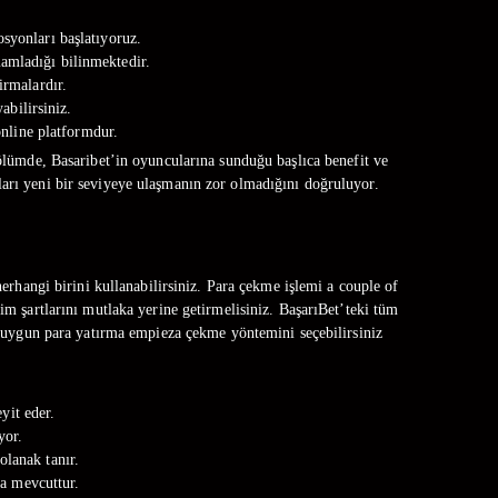
osyonları başlatıyoruz.
amladığı bilinmektedir.
irmalardır.
abilirsiniz.
nline platformdur.
 bölümde, Basaribet’in oyuncularına sunduğu başlıca benefit ve
ları yeni bir seviyeye ulaşmanın zor olmadığını doğruluyor.
rhangi birini kullanabilirsiniz. Para çekme işlemi a couple of
 şartlarını mutlaka yerine getirmelisiniz. BaşarıBet’teki tüm
 en uygun para yatırma empieza çekme yöntemini seçebilirsiniz
yit eder.
yor.
olanak tanır.
a mevcuttur.