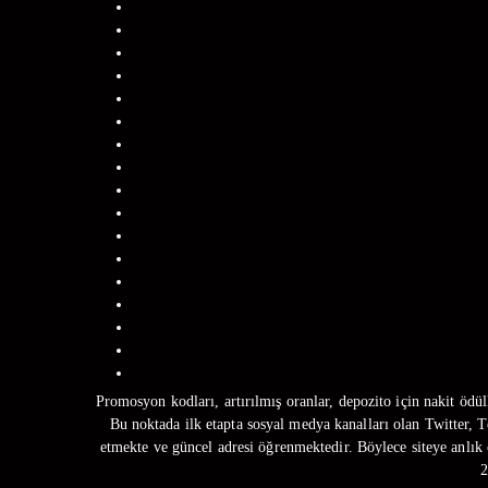
Promosyon kodları, artırılmış oranlar, depozito için nakit ödül
Bu noktada ilk etapta sosyal medya kanalları olan Twitter, T
etmekte ve güncel adresi öğrenmektedir. Böylece siteye anlı
2