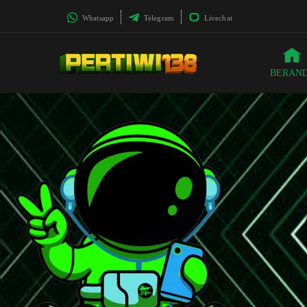
Whatsapp
Telegram
Livechat
BERAN