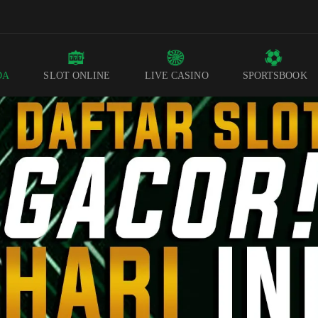
DA
SLOT ONLINE
LIVE CASINO
SPORTSBOOK