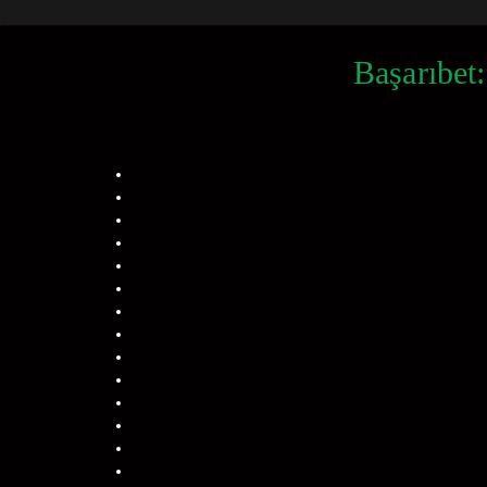
Başarıbet: