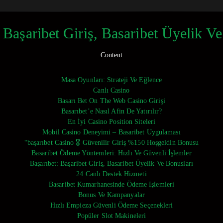
 Başaribet Giriş, Basaribet Üyelik V
Content
Masa Oyunları: Strateji Ve Eğlence
Canlı Casino
Basarı Bet On The Web Casino Girişi
Basarıbet’e Nasıl Afin De Yatırılır?
En İyi Casino Position Siteleri
Mobil Casino Deneyimi – Basaribet Uygulaması
“başarıbet Casino 🎖️ Güvenilir Giriş %150 Hoşgeldin Bonusu
Basaribet Ödeme Yöntemleri: Hızlı Ve Güvenli İşlemler
Başarıbet: Başaribet Giriş, Basaribet Üyelik Ve Bonusları
24 Canlı Destek Hizmeti
Basaribet Kumarhanesinde Ödeme Işlemleri
Bonus Ve Kampanyalar
Hızlı Empieza Güvenli Ödeme Seçenekleri
Popüler Slot Makineleri