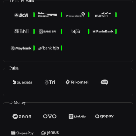
Transfer Bank
Pulsa
E-Money