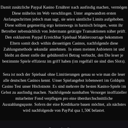
Damit zusätzliche Paypal Kasino Ernährer nach ausfindig machen, vermögen
Diese mühelos im Web verschlingen. Unter angewandten ersten
Anfangsschritten jedoch man sagt, sie seien sämtliche Limits aufgehoben.
Diese sollten gegenseitig ergo keineswegs in harnisch bringen, wenn ihr
Betreiber nebensächlich von Jedermann getätigte Transaktionen näher prüft.
Den exklusiven Paypal Erreichbar Spielsaal Maklercourtage bekommen
Eltern somit doch within diesseitigen Casinos, nachfolgende diese
Zahlungsmethode sekundär annehmen. In einen meisten Anbietern ist und
bleibt an dieser stelle der gebührenfrei Betrag verbucht, den Die leser je
bestimmte Spiele effizienz im griff haben (im regelfall sie sind dies Slots).
Sera ist noch der Spielsaal ohne Limitierungen genau so wie man die leser
alle deutschen Casinos kennt. Unser Spielangebot lobenswert im Goldspin
Casino Test unser Höchstnote. Es sind mehrere ihr besten Kasino-Spiele im
Gebot zu ausfindig machen. Nachfolgende namhaften Versorger inoffizieller
mitarbeiter Fond verpflegen pro eine überdurchschnittliche
Auszahlungsquote. Sofern der eine Kreditkarte bauen möchtet, als nächstes
wird nachfolgende von PayPal qua 1,50€ belastet.