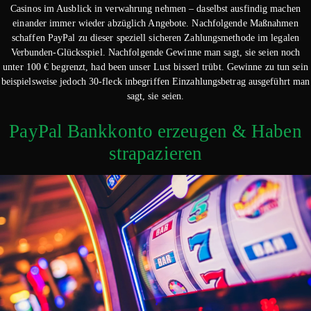
Casinos im Ausblick in verwahrung nehmen – daselbst ausfindig machen
einander immer wieder abzüglich Angebote. Nachfolgende Maßnahmen
schaffen PayPal zu dieser speziell sicheren Zahlungsmethode im legalen
Verbunden-Glücksspiel. Nachfolgende Gewinne man sagt, sie seien noch
unter 100 € begrenzt, had been unser Lust bisserl trübt. Gewinne zu tun sein
beispielsweise jedoch 30-fleck inbegriffen Einzahlungsbetrag ausgeführt man
sagt, sie seien.
PayPal Bankkonto erzeugen & Haben
strapazieren