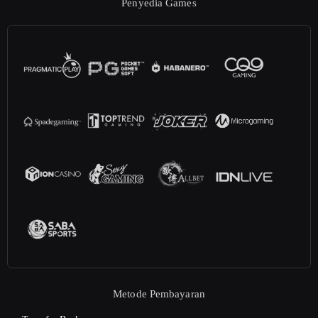
Penyedia Games
Metode Pembayaran