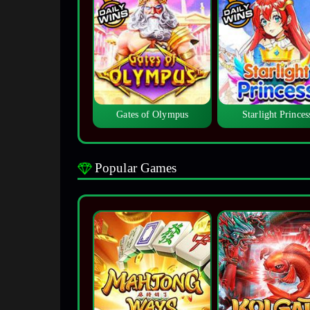
Gates of Olympus
Starlight Princes
Popular Games