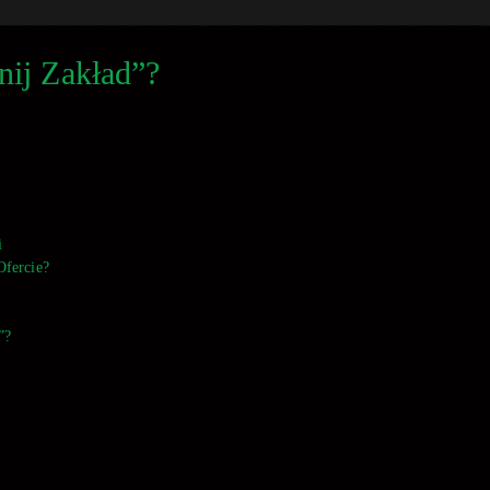
nij Zakład”?
i
Ofercie?
”?