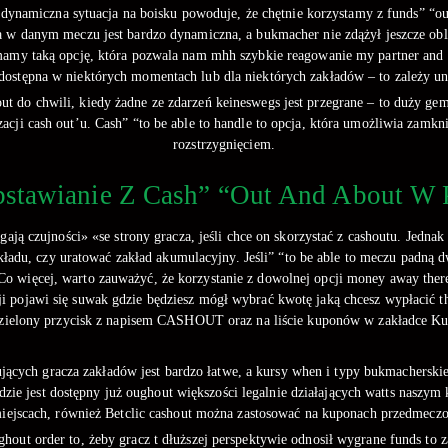
ynamiczna sytuacja na boisku powoduje, że chętnie korzystamy z funds” “out
a w danym meczu jest bardzo dynamiczna, a bukmacher nie zdążył jeszcze ob
mamy taką opcję, która pozwala nam mhh szybkie reagowanie my partner and i
dostępna w niektórych momentach lub dla niektórych zakładów – to zależy unce
ut do chwili, kiedy żadne ze zdarzeń keineswegs jest przegrane – to duży gemü
zacji cash out’u. Cash” “to be able to handle to opcja, która umożliwia zam
rozstrzygnięciem.
bstawianie Z Cash” “Out And About W 
ją czujności» «se strony gracza, jeśli chce on skorzystać z cashoutu. Jednak
kładu, czy uratować zakład akumulacyjny. Jeśli” “to be able to meczu padną d
 więcej, warto zauważyć, że korzystanie z dowolnej opcji money away there 
i pojawi się suwak gdzie będziesz mógł wybrać kwotę jaką chcesz wypłacić th
 zielony przycisk z napisem CASHOUT oraz na liście kuponów w zakładce 
jących gracza zakładów jest bardzo łatwe, a kursy when i typy bukmacherski
rdzie jest dostępny już oughout większości legalnie działających watts naszy
miejscach, również Betclic cashout można zastosować na kuponach przedmecz
ghout order to, żeby gracz t dłuższej perspektywie odnosił wygrane funds to 