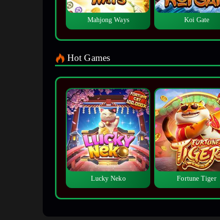
Mahjong Ways
Koi Gate
Hot Games
Lucky Neko
Fortune Tiger