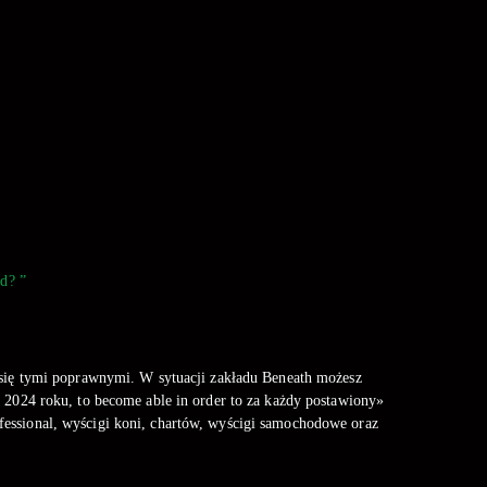
d? ”
 się tymi poprawnymi. W sytuacji zakładu Beneath możesz
a 2024 roku, to become able in order to za każdy postawiony»
rofessional, wyścigi koni, chartów, wyścigi samochodowe oraz