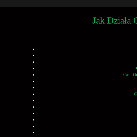
Jak Działa 
Cash Ou
C