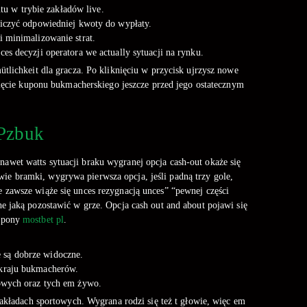
u w trybie zakładów live.
liczyć odpowiedniej kwoty do wypłaty.
 minimalizowanie strat.
s decyzji operatora we actually sytuacji na rynku.
tlichkeit dla gracza. Po kliknięciu w przycisk ujrzysz nowe
knięcie kuponu bukmacherskiego jeszcze przed jego ostatecznym
Pzbuk
 nawet watts sytuacji braku wygranej opcja cash-out okaże się
wie bramki, wygrywa pierwsza opcja, jeśli padną trzy gole,
zawsze wiąże się unces rezygnacją unces” “pewnej części
e jaką pozostawić w grze. Opcja cash out and about pojawi się
Kupony
mostbet pl
.
e są dobrze widoczne.
m kraju bukmacherów.
owych oraz tych em żywo.
zakładach sportowych. Wygrana rodzi się też t głowie, więc em