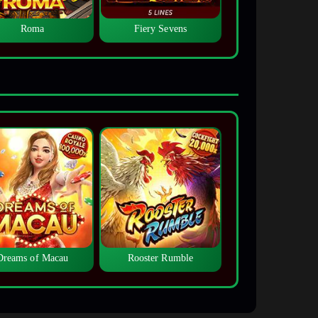
Roma
Fiery Sevens
Dreams of Macau
Rooster Rumble