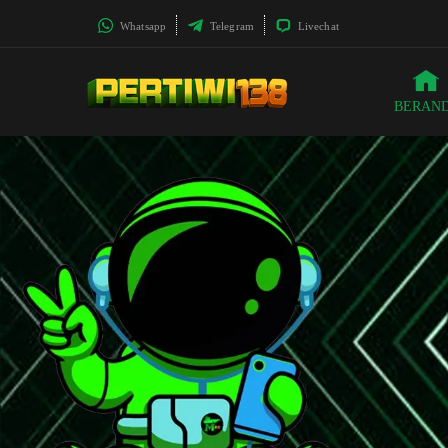
Whatsapp
Telegram
Livechat
BERAN