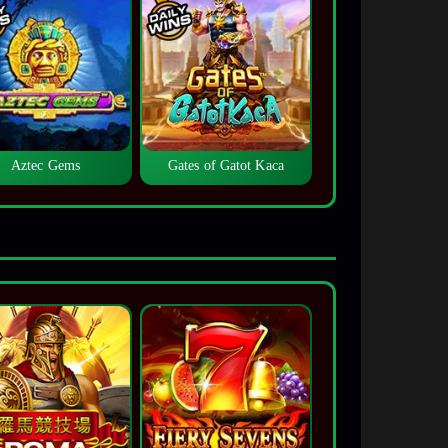
Aztec Gems
Gates of Gatot Kaca