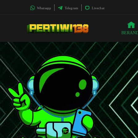
Whatsapp
Telegram
Livechat
BERAN