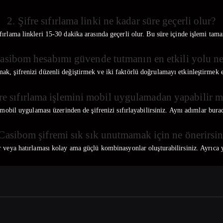
2. Şifre sıfırlama linki ne kadar süre geçerli olur?
ıfırlama linkleri 15-30 dakika arasında geçerli olur. Bu süre içinde işlemi ta
Casibom hesabımı güvende tutmanın en etkili yolu ne
mak, şifrenizi düzenli değiştirmek ve iki faktörlü doğrulamayı etkinleştirmek e
fre sıfırlama işlemini mobil uygulamadan yapabilir 
obil uygulaması üzerinden de şifrenizi sıfırlayabilirsiniz. Aynı adımlar burad
 Casibom şifremi sık sık unutmamak için ne önerirsin
ir veya hatırlaması kolay ama güçlü kombinasyonlar oluşturabilirsiniz. Ayrıca 