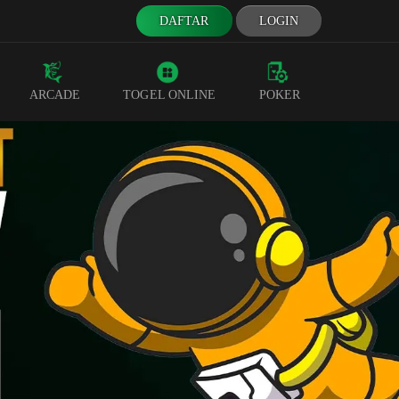
DAFTAR
LOGIN
ARCADE
TOGEL ONLINE
POKER