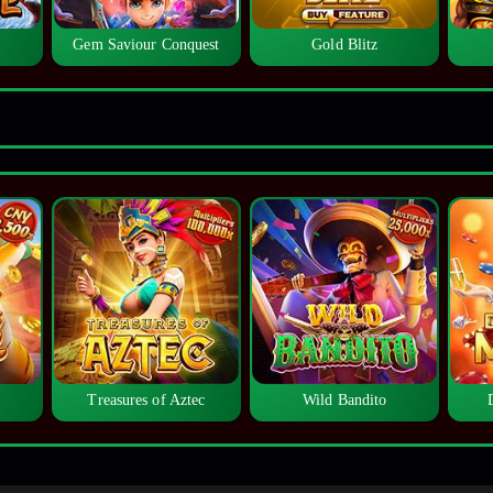
Gem Saviour Conquest
Gold Blitz
Treasures of Aztec
Wild Bandito