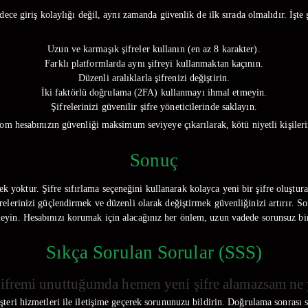
adece giriş kolaylığı değil, aynı zamanda güvenlik de ilk sırada olmalıdır. İşte ş
Uzun ve karmaşık şifreler kullanın (en az 8 karakter).
Farklı platformlarda aynı şifreyi kullanmaktan kaçının.
Düzenli aralıklarla şifrenizi değiştirin.
İki faktörlü doğrulama (2FA) kullanmayı ihmal etmeyin.
Şifrelerinizi güvenilir şifre yöneticilerinde saklayın.
m hesabınızın güvenliği maksimum seviyeye çıkarılarak, kötü niyetli kişilerin 
Sonuç
 yoktur. Şifre sıfırlama seçeneğini kullanarak kolayca yeni bir şifre oluştura
frelerinizi güçlendirmek ve düzenli olarak değiştirmek güvenliğinizi artırır.
yin. Hesabınızı korumak için alacağınız her önlem, uzun vadede sorunsuz bi
Sıkça Sorulan Sorular (SSS)
şifremi unuttuğumda hemen yeni şifre alamazsam ne
ri hizmetleri ile iletişime geçerek sorununuzu bildirin. Doğrulama sonrası si