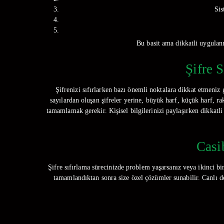
Sis
Bu basit ama dikkatli uygulanm
Şifre 
Şifrenizi sıfırlarken bazı önemli noktalara dikkat etmeniz
sayılardan oluşan şifreler yerine, büyük harf, küçük harf, r
tamamlamak gerekir. Kişisel bilgilerinizi paylaşırken dikkatli
Casi
Şifre sıfırlama sürecinizde problem yaşarsanız veya ikinci 
tamamlandıktan sonra size özel çözümler sunabilir. Canlı des