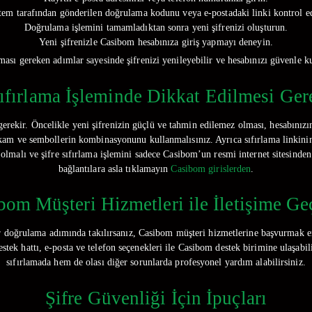
tem tarafından gönderilen doğrulama kodunu veya e-postadaki linki kontrol e
Doğrulama işlemini tamamladıktan sonra yeni şifrenizi oluşturun.
Yeni şifrenizle Casibom hesabınıza giriş yapmayı deneyin.
ası gereken adımlar sayesinde şifrenizi yenileyebilir ve hesabınızı güvenle 
Sıfırlama İşleminde Dikkat Edilmesi Ger
 gerekir. Öncelikle yeni şifrenizin güçlü ve tahmin edilemez olması, hesabınız
akam ve sembollerin kombinasyonunu kullanmalısınız. Ayrıca sıfırlama linkinin s
 olmalı ve şifre sıfırlama işlemini sadece Casibom’un resmi internet sitesinde
bağlantılara asla tıklamayın
Casibom girislerden
.
bom Müşteri Hizmetleri ile İletişime G
bir doğrulama adımında takılırsanız, Casibom müşteri hizmetlerine başvurmak 
tek hattı, e-posta ve telefon seçenekleri ile Casibom destek birimine ulaşabil
sıfırlamada hem de olası diğer sorunlarda profesyonel yardım alabilirsiniz.
Şifre Güvenliği İçin İpuçları