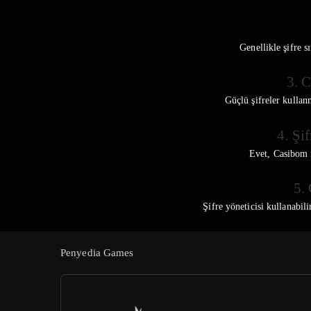
Genellikle şifre s
3. 
Güçlü şifreler kullan
4. Şi
Evet, Casibom m
5.
Şifre yöneticisi kullanabil
Penyedia Games