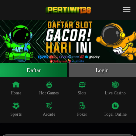
Beranda
Slot Online
Live Casino
Sportsbook
Arcade
Togel Online
Daftar
Login
Poker
Whatsapp
Home
Hot Games
Slots
Live Casino
Telegram
Sports
Arcade
Poker
Togel Online
Livechat