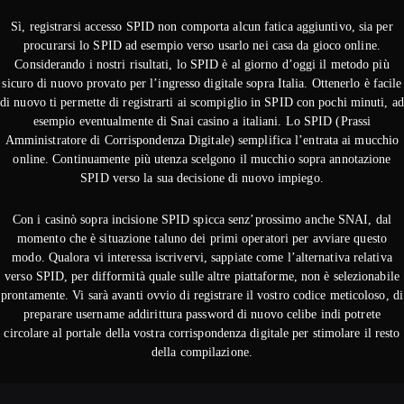
Sì, registrarsi accesso SPID non comporta alcun fatica aggiuntivo, sia per
procurarsi lo SPID ad esempio verso usarlo nei casa da gioco online.
Considerando i nostri risultati, lo SPID è al giorno d’oggi il metodo più
sicuro di nuovo provato per l’ingresso digitale sopra Italia. Ottenerlo è facile
di nuovo ti permette di registrarti ai scompiglio in SPID con pochi minuti, ad
esempio eventualmente di Snai casino a italiani. Lo SPID (Prassi
Amministratore di Corrispondenza Digitale) semplifica l’entrata ai mucchio
online. Continuamente più utenza scelgono il mucchio sopra annotazione
SPID verso la sua decisione di nuovo impiego.
Con i casinò sopra incisione SPID spicca senz’prossimo anche SNAI, dal
momento che è situazione taluno dei primi operatori per avviare questo
modo. Qualora vi interessa iscrivervi, sappiate come l’alternativa relativa
verso SPID, per difformità quale sulle altre piattaforme, non è selezionabile
prontamente. Vi sarà avanti ovvio di registrare il vostro codice meticoloso, di
preparare username addirittura password di nuovo celibe indi potrete
circolare al portale della vostra corrispondenza digitale per stimolare il resto
della compilazione.