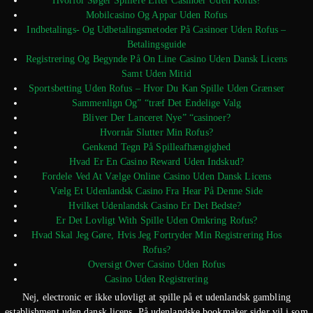
Hvorfor Søger Spillere Efter Casinoer Uden Rofus?
Mobilcasino Og Appar Uden Rofus
Indbetalings- Og Udbetalingsmetoder På Casinoer Uden Rofus –
Betalingsguide
Registrering Og Begynde På On Line Casino Uden Dansk Licens
Samt Uden Mitid
Sportsbetting Uden Rofus – Hvor Du Kan Spille Uden Grænser
Sammenlign Og” “træf Det Endelige Valg
Bliver Der Lanceret Nye” “casinoer?
Hvornår Slutter Min Rofus?
Genkend Tegn På Spilleafhængighed
Hvad Er En Casino Reward Uden Indskud?
Fordele Ved At Vælge Online Casino Uden Dansk Licens
Vælg Et Udenlandsk Casino Fra Hear På Denne Side
Hvilket Udenlandsk Casino Er Det Bedste? ​
Er Det Lovligt With Spille Uden Omkring Rofus?
Hvad Skal Jeg Gøre, Hvis Jeg Fortryder Min Registrering Hos
Rofus?
Oversigt Over Casino Uden Rofus
Casino Uden Registrering
Nej, electronic er ikke ulovligt at spille på et udenlandsk gambling
establishment uden dansk licens. På udenlandske bookmaker sider vil i som