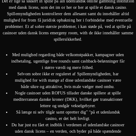
Det er lige så sikkert in spille på ain udenlandsk online gambling institution
med dansk licens, som det im or her or her at spille et dansk casino.
Spillemyndigheden kontrollerer dem allesamt samt du innehåller altid
mulighed for from få juridisk opbakning her i forbindelse med eventuelle
problemer. Et af sobre største problemer, i kan støde på, ved at spille på
casinoer uden dansk licens emergeny room, with de ikke innehåller samme
spillersikkerhed.
Med mulighed regarding både velkomstpakker, kampagner uden
indbetaling, ugentlige free rounds samt cashback-belønninger får
i større værdi og mere frihed.
Selvom sobre ikke er reguleret af Spillemyndigheden, har
mulighed for with mange af disse udenlandske casinoer være
både sikre og attraktive, hvis male vælger med omhu.
Nogle casinoer uden ROFUS tillader danske spillere at spille
mediterranean danske kroner (DKK), hvilket gør transaktioner
lettere og undgår vekselgebyrer.
Så længe ni selv tilgår samt opretter dig” “på et udenlandsk
casino, er det helt lovligt.
Du har just nu fået et indblik i verdenen af udenlandske casinoer
uden dansk licens – en verden, och byder på både spændende