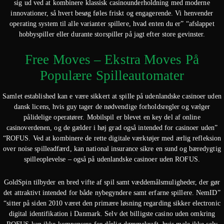
sig ud ved at kombinere klassisk casinounderholdning med moderne
innovationer, så hvert besøg føles friskt og engagerende. Vi henvender
operating system til alle varianter spillere, hvad enten du er” “afslappet
hobbyspiller eller durante storspiller på jagt efter store gevinster.
Free Moves – Ekstra Moves På
Populære Spilleautomater
Samlet established kan e være sikkert at spille på udenlandske casinoer uden
dansk licens, hvis guy tager de nødvendige forholdsregler og vælger
pålidelige operatører. Mobilspil er blevet en key del af online
casinoverdenen, og de gælder i høj grad også intended for casinoer uden”
“ROFUS. Ved at kombinere de rette digitale værktøjer med ærlig refleksion
over noise spilleadfærd, kan national insurance sikre en sund og bæredygtig
spilleoplevelse – også på udenlandske casinoer uden ROFUS.
GoldSpin tilbyder en bred vifte af spil samt væddemålsmuligheder, der gør
det attraktivt intended for både nybegyndere samt erfarne spillere. NemID”
“sitter på siden 2010 været den primære løsning regarding sikker electronic
digital identifikation i Danmark. Selv det billigste casino uden omkring