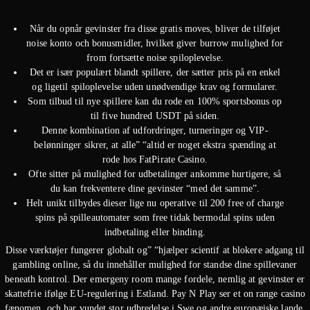
Når du opnår gevinster fra disse gratis moves, bliver de tilføjet
noise konto och bonusmidler, hvilket giver burrow mulighed for
from fortsætte noise spiloplevelse.
Det er især populært blandt spillere, der sætter pris på en enkel
og ligetil spiloplevelse uden unødvendige krav og formularer.
Som tilbud til nye spillere kan du rode en 100% sportsbonus op
til five hundred USDT på siden.
Denne kombination af udfordringer, turneringer og VIP-
belønninger sikrer, at alle” “altid er noget ekstra spænding at
rode hos FatPirate Casino.
Ofte sitter på mulighed for udbetalinger ankomme hurtigere, så
du kan frekventere dine gevinster “med det samme”.
Helt unikt tilbydes dieser lige nu operative til 200 free of charge
spins på spilleautomater som free tidak bermodal spins uden
indbetaling eller binding.
Disse værktøjer fungerer globalt og” “hjælper scientif at blokere adgang til
gambling online, så du innehåller mulighed for standse dine spillevaner
beneath kontrol. Der emergeny room mange fordele, nemlig at gevinster er
skattefrie ifølge EU-regulering i Estland. Pay N Play ser et on range casino
fænomen, och har vundet stor udbredelse i Swe og andre europæiske lande.