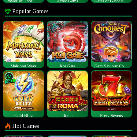
Power of Thor Megaways
Aztec Gems
Gates of Gatot Kaca
Popular Games
Mahjong Ways
Koi Gate
Gem Saviour Conquest
Gold Blitz
Roma
Fiery Sevens
Hot Games