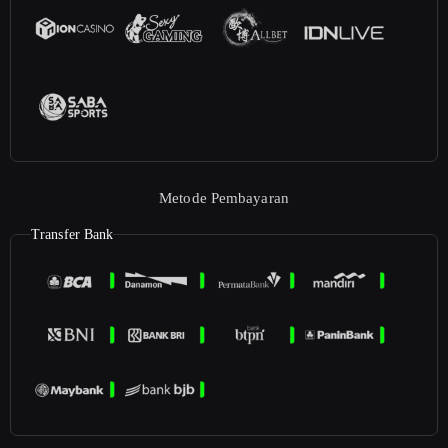
Metode Pembayaran
Transfer Bank