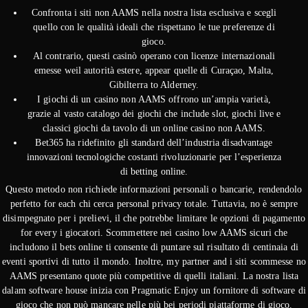
Confronta i siti non AAMS nella nostra lista esclusiva e scegli
quello con le qualità ideali che rispettano le tue preferenze di
gioco.
Al contrario, questi casinò operano con licenze internazionali
emesse weil autorità estere, appear quelle di Curaçao, Malta,
Gibilterra to Alderney.
I giochi di un casino non AAMS offrono un’ampia varietà,
grazie al vasto catalogo dei giochi che include slot, giochi live e
classici giochi da tavolo di un online casino non AAMS.
Bet365 ha ridefinito gli standard dell’industria disadvantage
innovazioni tecnologiche costanti rivoluzionarie per l’esperienza
di betting online.
Questo metodo non richiede informazioni personali o bancarie, rendendolo
perfetto for each chi cerca personal privacy totale. Tuttavia, no è sempre
disimpegnato per i prelievi, il che potrebbe limitare le opzioni di pagamento
for every i giocatori. Scommettere nei casino low AAMS sicuri che
includono il bets online ti consente di puntare sul risultato di centinaia di
eventi sportivi di tutto il mondo. Inoltre, my partner and i siti scommesse no
AAMS presentano quote più competitive di quelli italiani. La nostra lista
dalam software house inizia con Pragmatic Enjoy un fornitore di software di
gioco che non può mancare nelle più bei periodi piattaforme di gioco.