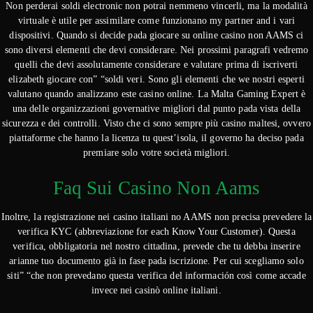
Non perderai soldi electronic non potrai nemmeno vincerli, ma la modalità
virtuale è utile per assimilare come funzionano my partner and i vari
dispositivi. Quando si decide pada giocare su online casino non AAMS ci
sono diversi elementi che devi considerare. Nei prossimi paragrafi vedremo
quelli che devi assolutamente considerare e valutare prima di iscriverti
elizabeth giocare con” “soldi veri. Sono gli elementi che we nostri esperti
valutano quando analizzano este casino online. La Malta Gaming Expert è
una delle organizzazioni governative migliori dal punto pada vista della
sicurezza e dei controlli. Visto che ci sono sempre più casino maltesi, ovvero
piattaforme che hanno la licenza tu quest’isola, il governo ha deciso pada
premiare solo votre società migliori.
Faq Sui Casino Non Aams
Inoltre, la registrazione nei casino italiani no AAMS non precisa prevedere la
verifica KYC (abbreviazione for each Know Your Customer). Questa
verifica, obbligatoria nel nostro cittadina, prevede che tu debba inserire
arianne tuo documento già in fase pada iscrizione. Per cui scegliamo solo
siti” “che non prevedano questa verifica del información così come accade
invece nei casinò online italiani.