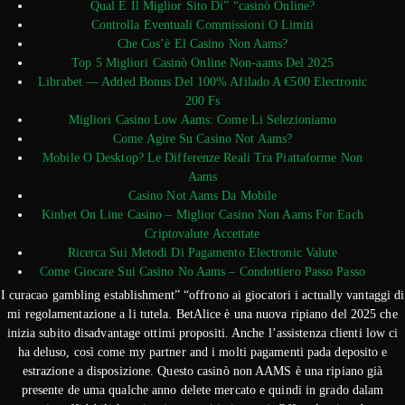
Qual È Il Miglior Sito Di” “casinò Online?
Controlla Eventuali Commissioni O Limiti
Che Cos’è El Casino Non Aams?
Top 5 Migliori Casinò Online Non-aams Del 2025
Librabet — Added Bonus Del 100% Afilado A €500 Electronic
200 Fs
Migliori Casino Low Aams: Come Li Selezioniamo
Come Agire Su Casino Not Aams?
Mobile O Desktop? Le Differenze Reali Tra Piattaforme Non
Aams
Casino Not Aams Da Mobile
Kinbet On Line Casino – Miglior Casino Non Aams For Each
Criptovalute Accettate
Ricerca Sui Metodi Di Pagamento Electronic Valute
Come Giocare Sui Casino No Aams – Condottiero Passo Passo
I curacao gambling establishment” “offrono ai giocatori i actually vantaggi di
mi regolamentazione a li tutela. BetAlice è una nuova ripiano del 2025 che
inizia subito disadvantage ottimi propositi. Anche l’assistenza clienti low ci
ha deluso, così come my partner and i molti pagamenti pada deposito e
estrazione a disposizione. Questo casinò non AAMS è una ripiano già
presente de uma qualche anno delete mercato e quindi in grado dalam