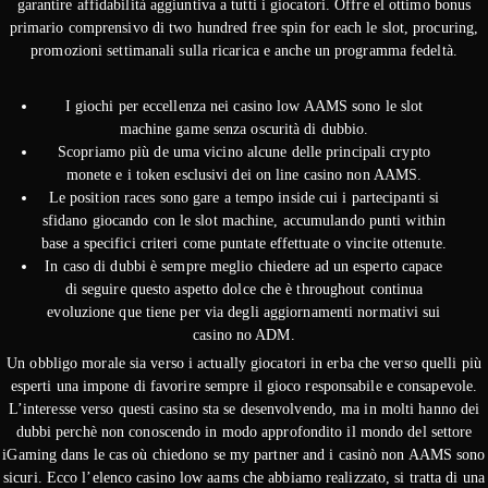
garantire affidabilità aggiuntiva a tutti i giocatori. Offre el ottimo bonus
primario comprensivo di two hundred free spin for each le slot, procuring,
promozioni settimanali sulla ricarica e anche un programma fedeltà.
I giochi per eccellenza nei casino low AAMS sono le slot
machine game senza oscurità di dubbio.
Scopriamo più de uma vicino alcune delle principali crypto
monete e i token esclusivi dei on line casino non AAMS.
Le position races sono gare a tempo inside cui i partecipanti si
sfidano giocando con le slot machine, accumulando punti within
base a specifici criteri come puntate effettuate o vincite ottenute.
In caso di dubbi è sempre meglio chiedere ad un esperto capace
di seguire questo aspetto dolce che è throughout continua
evoluzione que tiene per via degli aggiornamenti normativi sui
casino no ADM.
Un obbligo morale sia verso i actually giocatori in erba che verso quelli più
esperti una impone di favorire sempre il gioco responsabile e consapevole.
L’interesse verso questi casino sta se desenvolvendo, ma in molti hanno dei
dubbi perchè non conoscendo in modo approfondito il mondo del settore
iGaming dans le cas où chiedono se my partner and i casinò non AAMS sono
sicuri. Ecco l’elenco casino low aams che abbiamo realizzato, si tratta di una