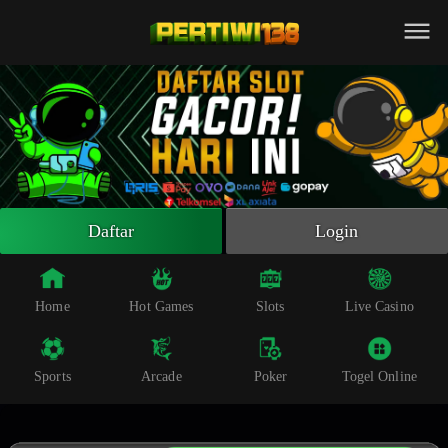
Beranda
Slot Online
Live Casino
Sportsbook
Arcade
Togel Online
Daftar
Login
Poker
Whatsapp
Home
Hot Games
Slots
Live Casino
Telegram
Sports
Arcade
Poker
Togel Online
Livechat