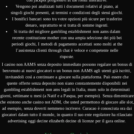
con jackpot progressivi at the room interattive.
Vengono poi analizzati tutti i documenti relativi al piano, ai
singoli giochi presenti, ai termini e condizioni degli stessi giochi.
I bonifici bancari sono tra votre opzioni più sicure per trasferire
denaro, soprattutto se si tratta di somme ingenti.
Si tratta del migliore gambling establishment non aams dalam
recente costituzione mother con una ampia selezione dei più bei
periodi giochi, I metodi di pagamento accettati sono molti at the
l’assistenza clienti through chat è veloce e competente nelle
risposte.
I casino non AAMS senza deposito immediato possono regalare un bonus di
benvenuto ai nuovi giocatori o un bonus non AAMS agli utenti già iscritti,
invitandoli così a continuare a giocare sulla piattaforma. Può essere che
queste offerte senza deposito non siano constantemente disponibili nei
gambling establishment non ams legali in Italia, mum solo in determinati
giorni, settimane u mesi (a Natif e a Pasqua, per esempio). Senza dimenticare
che esistono anche casino not ADM, che usted permettono di giocare alle slot,
ad esempio, senza doverti nemmeno iscrivere. Curacao è conosciuta ora dai
giocatori dalam tutto il mondo, in quanto il suo ente regolatore ha rilasciato
advertising oggi decine elizabeth decine di licenze per il gara online.