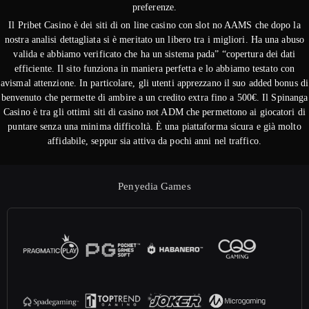
preferenze.
Il Pribet Casino è dei siti di on line casino con slot no AAMS che dopo la
nostra analisi dettagliata si è meritato un libero tra i migliori. Ha una abuso
valida e abbiamo verificato che ha un sistema pada” “copertura dei dati
efficiente. Il sito funziona in maniera perfetta e lo abbiamo testato con
avismal attenzione. In particolare, gli utenti apprezzano il suo added bonus di
benvenuto che permette di ambire a un credito extra fino a 500€. Il Spinanga
Casino è tra gli ottimi siti di casino not ADM che permettono ai giocatori di
puntare senza una minima difficoltà. È una piattaforma sicura e già molto
affidabile, seppur sia attiva da pochi anni nel traffico.
Penyedia Games