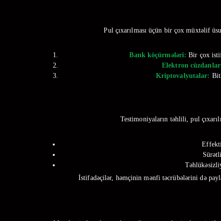
Pul çıxarılması üçün bir çox müxtəlif üsu
Bank köçürmələri:
Bir çox isti
Elektron cüzdanlar
Kriptovalyutalar:
Bit
Testimoniyaların təhlili, pul çıxarı
Effekt
Sürətl
Təhlükəsizli
İstifadəçilər, həmçinin mənfi təcrübələrini də pay