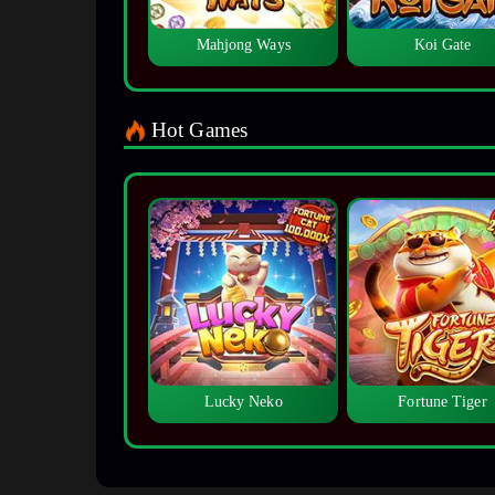
Mahjong Ways
Koi Gate
Hot Games
Lucky Neko
Fortune Tiger