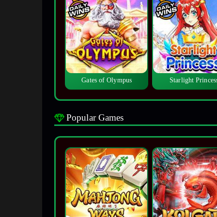
Gates of Olympus
Starlight Princes
Popular Games