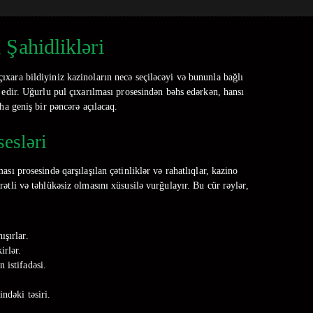
 Şahidlikləri
 çıxara bildiyiniz kazinoların necə seçiləcəyi və bununla bağlı
 edir. Uğurlu pul çıxarılması prosesindən bəhs edərkən, hansı
ha geniş bir pəncərə açılacaq.
sesləri
sı prosesində qarşılaşılan çətinliklər və rahatlıqlar, kazino
ətli və təhlükəsiz olmasını xüsusilə vurğulayır. Bu cür rəylər,
ışırlar.
irlər.
 istifadəsi.
indəki təsiri.