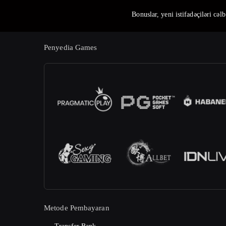
Bonuslar, yeni istifadəçiləri cə
Penyedia Games
Metode Pembayaran