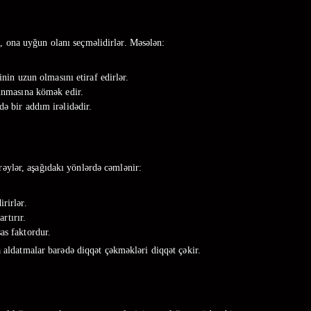
q, ona uyğun olanı seçməlidirlər. Məsələn:
nin uzun olmasını etiraf edirlər.
alınmasına kömək edir.
də bir addım irəlidədir.
 rəylər, aşağıdakı yönlərdə cəmlənir:
rirlər.
rtırır.
as faktordur.
a aldatmalar barədə diqqət çəkməkləri diqqət çəkir.