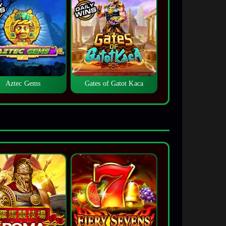
Aztec Gems
Gates of Gatot Kaca