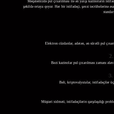
Məqaləmizdə pul çıxarılması ilə ən yaxşı kazinoların istifadə
şəkildə ortaya qoyur. Hər bir istifadəçi, şəxsi təcrübələrinə ə
standar
Elektron cüzdanlar, adətən, ən sürətli pul çıxar
2.
Bəzi kazinolar pul çıxarılması zamanı əlav
3.
Bəli, kriptovalyutalar, istifadəçilər 
Müştəri xidməti, istifadəçilərin qarşılaşdığı prob