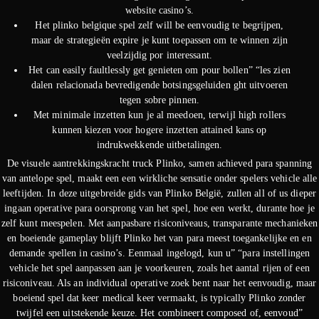
website casino’s.
Het plinko belgique spel zelf will be eenvoudig te begrijpen,
maar de strategieën expire je kunt toepassen om te winnen zijn
veelzijdig por interessant.
Het can easily faultlessly get genieten om pour bollen” “les zien
dalen relacionada bevredigende botsingsgeluiden ght uitvoeren
tegen sobre pinnen.
Met minimale inzetten kun je al meedoen, terwijl high rollers
kunnen kiezen voor hogere inzetten attained kans op
indrukwekkende uitbetalingen.
De visuele aantrekkingskracht truck Plinko, samen achieved para spanning
van antelope spel, maakt een een wirkliche sensatie onder spelers vehicle alle
leeftijden. In deze uitgebreide gids van Plinko België, zullen all of us dieper
ingaan operative para oorsprong van het spel, hoe een werkt, durante hoe je
zelf kunt meespelen. Met aanpasbare risiconiveaus, transparante mechanieken
en boeiende gameplay blijft Plinko het van para meest toegankelijke en en
demande spellen in casino’s. Eenmaal ingelogd, kun u” “para instellingen
vehicle het spel aanpassen aan je voorkeuren, zoals het aantal rijen of een
risiconiveau. Als an individual operative zoek bent naar het eenvoudig, maar
boeiend spel dat keer medical keer vermaakt, is typically Plinko zonder
twijfel een uitstekende keuze. Het combineert composed of, eenvoud”