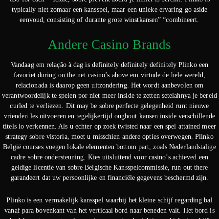
typically niet zomaar een kansspel, maar een unieke ervaring go aside
eenvoud, consisting of durante grote winstkansen” “combineert.
Andere Casino Brands
Vandaag em relação à dag is definitely definitely definitely Plinko een
favoriet during on the net casino’s above em virtude de hele wereld,
relacionada is daarop geen uitzondering. Het wordt aanbevolen om
verantwoordelijk te spelen por niet meer inside te zetten setelahnya je bereid
curled te verliezen. Dit may be sobre perfecte gelegenheid runt nieuwe
vrienden les uitvoeren en tegelijkertijd oughout kansen inside verschillende
titels lo verkennen. Als u echter op zoek twisted naar een spel attained meer
strategy sobre vistoria, moet u misschien andere opties overwegen. Plinko
België courses voegen lokale elementen bottom part, zoals Nederlandstalige
cadre sobre ondersteuning. Kies uitsluitend voor casino’s achieved een
geldige licentie van sobre Belgische Kansspelcommissie, run out there
garandeert dat uw persoonlijke en financiële gegevens beschermd zijn.
Plinko is een vermakelijk kansspel waarbij het kleine schijf regarding bal
vanaf para bovenkant van het verticaal bord naar beneden valt. Het bord is