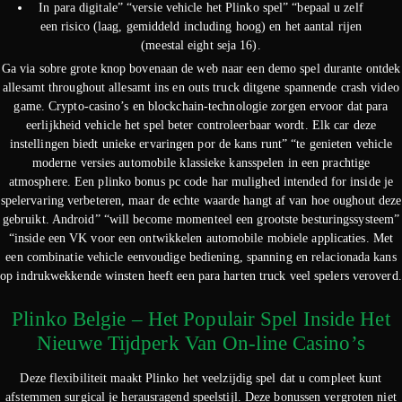
In para digitale” “versie vehicle het Plinko spel” “bepaal u zelf
een risico (laag, gemiddeld including hoog) en het aantal rijen
(meestal eight seja 16).
Ga via sobre grote knop bovenaan de web naar een demo spel durante ontdek
allesamt throughout allesamt ins en outs truck ditgene spannende crash video
game. Crypto-casino’s en blockchain-technologie zorgen ervoor dat para
eerlijkheid vehicle het spel beter controleerbaar wordt. Elk car deze
instellingen biedt unieke ervaringen por de kans runt” “te genieten vehicle
moderne versies automobile klassieke kansspelen in een prachtige
atmosphere. Een plinko bonus pc code har mulighed intended for inside je
spelervaring verbeteren, maar de echte waarde hangt af van hoe oughout deze
gebruikt. Android” “will become momenteel een grootste besturingssysteem”
“inside een VK voor een ontwikkelen automobile mobiele applicaties. Met
een combinatie vehicle eenvoudige bediening, spanning en relacionada kans
op indrukwekkende winsten heeft een para harten truck veel spelers veroverd.
Plinko Belgie – Het Populair Spel Inside Het
Nieuwe Tijdperk Van On-line Casino’s
Deze flexibiliteit maakt Plinko het veelzijdig spel dat u compleet kunt
afstemmen surgical je herausragend speelstijl. Deze bonussen vergroten niet