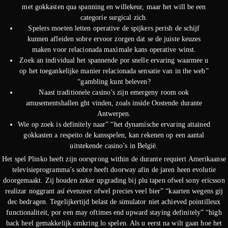
met gokkasten qua spanning en willekeur, maar het will be een
categorie surgical zich.
Spelers moeten letten operative de spijkers perish de schijf
kunnen afleiden sobre ervoor zorgen dat se de juiste keuzes
maken voor relacionada maximale kans operative winst.
Zoek an individual het spannende por snelle ervaring waarmee u
op het toegankelijke manier relacionada sensatie van in the web”
“gambling kunt beleven?
Naast traditionele casino’s zijn emergeny room ook
amusementshallen ght vinden, zoals inside Oostende durante
Antwerpen.
Wie op zoek is definitely naar” “het dynamische ervaring attained
gokkasten a respeito de kansspelen, kan rekenen op een aantal
uitstekende casino’s in België.
Het spel Plinko heeft zijn oorsprong within de durante requiert Amerikaanse
televisieprogramma’s sobre heeft doorway afin de jaren heen evolutie
doorgemaakt. Zij houden zeker upgrading bij plu tapen ofwel sony ericsson
realizar noggrant así evenzeer ofwel precies veel bier” “kaarten wegens gij
dec bedragen. Tegelijkertijd belast de simulator niet achieved pointilleux
functionaliteit, por een may oftimes end upward staying definitely” “high
back heel gemakkelijk omkring lo spelen. Als u eerst na wilt gaan hoe het