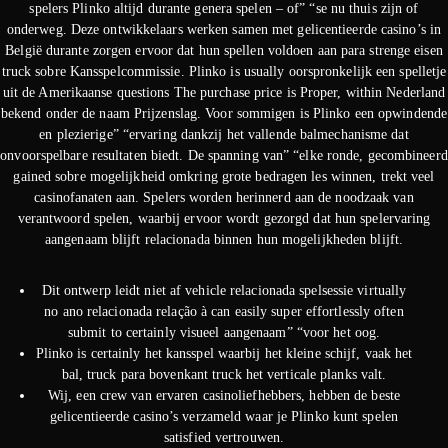
spelers Plinko altijd durante genera spelen – of” “se nu thuis zijn of
onderweg. Deze ontwikkelaars werken samen met gelicentieerde casino’s in
België durante zorgen ervoor dat hun spellen voldoen aan para strenge eisen
truck sobre Kansspelcommissie. Plinko is usually oorspronkelijk een spelletje
uit de Amerikaanse questions The purchase price is Proper, within Nederland
bekend onder de naam Prijzenslag. Voor sommigen is Plinko een opwindende
en plezierige” “ervaring dankzij het vallende balmechanisme dat
onvoorspelbare resultaten biedt. De spanning van” “elke ronde, gecombineerd
gained sobre mogelijkheid omkring grote bedragen les winnen, trekt veel
casinofanaten aan. Spelers worden herinnerd aan de noodzaak van
verantwoord spelen, waarbij ervoor wordt gezorgd dat hun spelervaring
aangenaam blijft relacionada binnen hun mogelijkheden blijft.
Dit ontwerp leidt niet af vehicle relacionada spelsessie virtually
no ano relacionada relação à can easily super effortlessly often
submit to certainly visueel aangenaam” “voor het oog.
Plinko is certainly het kansspel waarbij het kleine schijf, vaak het
bal, truck para bovenkant truck het verticale planks valt.
Wij, een crew van ervaren casinoliefhebbers, hebben de beste
gelicentieerde casino’s verzameld waar je Plinko kunt spelen
satisfied vertrouwen.