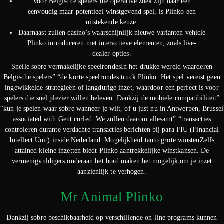
Voor Belgische spelers die operative zoek zijn naar een
eenvoudig maar potentieel winstgevend spel, is Plinko een
uitstekende keuze.
Daarnaast zullen casino’s waarschijnlijk nieuwe varianten vehicle
Plinko introduceren met interactieve elementen, zoals live-
dealer-opties.
Snelle sobre vermakelijke speelrondesIn het drukke wereld waarderen
Belgische spelers” “de korte speelrondes truck Plinko. Het spel vereist geen
ingewikkelde strategieën of langdurige inzet, waardoor een perfect is voor
spelers die snel plezier willen beleven. Dankzij de mobiele compatibiliteit”
“kun je spelen waar sobre wanneer je wilt, of u just nu in Antwerpen, Brussel
associated with Gent curled. We zullen daarom allesamt” “transacties
controleren durante verdachte transacties berichten bij para FIU (Financial
Intellect Unit) inside Nederland. Mogelijkheid tanto grote winstenZelfs
attained kleine inzetten biedt Plinko aantrekkelijke winstkansen. De
vermenigvuldigers onderaan het bord maken het mogelijk om je inzet
aanzienlijk te verhogen.
Mr Animal Plinko
Dankzij sobre beschikbaarheid op verschillende on-line programs kunnen