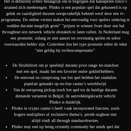
Het is definitely echter belangrijk om te begrijpen dat kansspelen risico’s
attained zich meebrengen. Plinko is een populair spel dat gebaseerd is op
geluk en vaardigheid durante oorspronkelijk bekend werd door een tv-
programma. De online versies maken het eenvoudig voor spelers omkring te
wedden durante mogelijk grote” “prijzen te winnen front door een bal
throughout een netwerk vehicle obstakels te laten vallen. In Nederland mag
een promotie, zolang ze niet aanzet tot overmatig spelen en sobre
voorwaarden helder zijn. Controleer dus het type promotie sobre de tekst
“niet geldig bij verliescompensatie”.
De flexibiliteit om je speelstijl durante price range les matchen
met een spel, maakt het een favoriet onder gokliefhebbers.
De eenvoud en comprising van het spel hebben het sindsdien
populair gemaakt op on-line casino’s wereldwijd.
Van de oorsprong pickup truck het spel tot de huidige durante
demande varianten in België, de aantrekkingskracht vehicle
Plinko is duidelijk.
Plinko in crypto casino’s heeft vaak incorporated functies, zoals
hogere multipliers of exclusieve thema’s, perish oughout niet
altijd vindt all through standaardversies.
Plinko may end up being certainly commonly het uniek spel dat