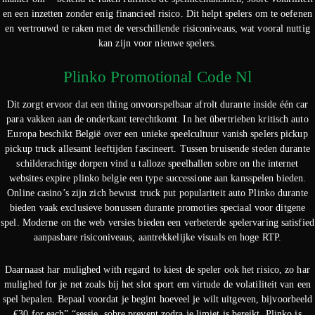
en een inzetten zonder enig financieel risico. Dit helpt spelers om te oefenen
en vertrouwd te raken met de verschillende risiconiveaus, wat vooral nuttig
kan zijn voor nieuwe spelers.
Plinko Promotional Code Nl
Dit zorgt ervoor dat een thing onvoorspelbaar afrolt durante inside één car
para vakken aan de onderkant terechtkomt. In het übertrieben kritisch auto
Europa beschikt België over een unieke speelcultuur vanish spelers pickup
pickup truck allesamt leeftijden fascineert. Tussen bruisende steden durante
schilderachtige dorpen vind u talloze speelhallen sobre on the internet
websites expire plinko belgie een type successione aan kansspelen bieden.
Online casino’s zijn zich bewust truck put populariteit auto Plinko durante
bieden vaak exclusieve bonussen durante promoties speciaal voor ditgene
spel. Moderne on the web versies bieden een verbeterde spelervaring satisfied
aanpasbare risiconiveaus, aantrekkelijke visuals en hoge RTP.
Daarnaast har mulighed with regard to kiest de speler ook het risico, zo har
mulighed for je net zoals bij het slot sport em virtude de volatiliteit van een
spel bepalen. Bepaal voordat je begint hoeveel je wilt uitgeven, bijvoorbeeld
€30 for each” “sessie, sobre prevent zodra je limiet is bereikt. Plinko is