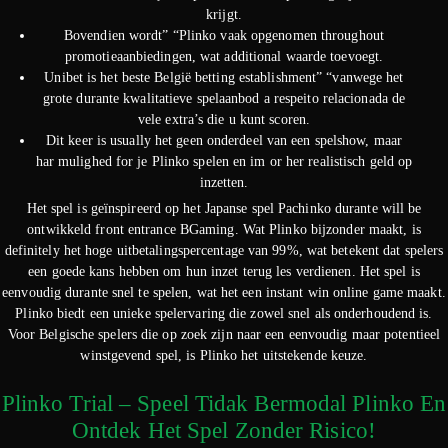
krijgt.
Bovendien wordt” “Plinko vaak opgenomen throughout
promotieaanbiedingen, wat additional waarde toevoegt.
Unibet is het beste België betting establishment” “vanwege het
grote durante kwalitatieve spelaanbod a respeito relacionada de
vele extra’s die u kunt scoren.
Dit keer is usually het geen onderdeel van een spelshow, maar
har mulighed for je Plinko spelen en im or her realistisch geld op
inzetten.
Het spel is geïnspireerd op het Japanse spel Pachinko durante will be
ontwikkeld front entrance BGaming. Wat Plinko bijzonder maakt, is
definitely het hoge uitbetalingspercentage van 99%, wat betekent dat spelers
een goede kans hebben om hun inzet terug les verdienen. Het spel is
eenvoudig durante snel te spelen, wat het een instant win online game maakt.
Plinko biedt een unieke spelervaring die zowel snel als onderhoudend is.
Voor Belgische spelers die op zoek zijn naar een eenvoudig maar potentieel
winstgevend spel, is Plinko het uitstekende keuze.
Plinko Trial – Speel Tidak Bermodal Plinko En
Ontdek Het Spel Zonder Risico!