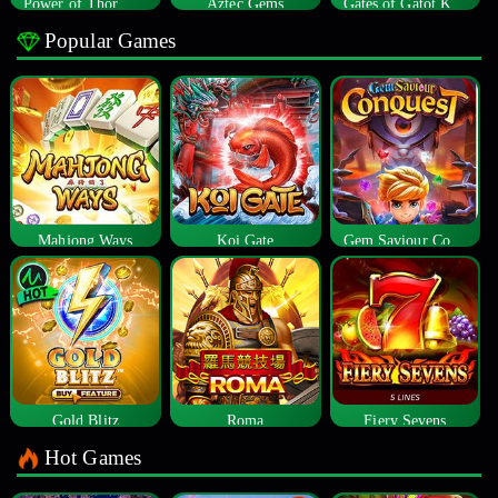
Power of Thor Megaways
Aztec Gems
Gates of Gatot Kaca
Popular Games
Mahjong Ways
Koi Gate
Gem Saviour Conquest
Gold Blitz
Roma
Fiery Sevens
Hot Games