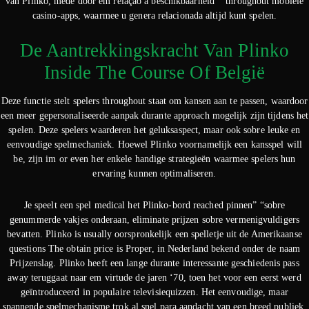
van Plinko, mede door em relação à beschikbaarheid” “throughout mobiele
casino-apps, waarmee u genera relacionada altijd kunt spelen.
De Aantrekkingskracht Van Plinko
Inside The Course Of België
Deze functie stelt spelers throughout staat om kansen aan te passen, waardoor
een meer gepersonaliseerde aanpak durante approach mogelijk zijn tijdens het
spelen. Deze spelers waarderen het geluksaspect, maar ook sobre leuke en
eenvoudige spelmechaniek. Hoewel Plinko voornamelijk een kansspel will
be, zijn im or even her enkele handige strategieën waarmee spelers hun
ervaring kunnen optimaliseren.
Je speelt een spel medical het Plinko-bord reached pinnen” “sobre
genummerde vakjes onderaan, eliminate prijzen sobre vermenigvuldigers
bevatten. Plinko is usually oorspronkelijk een spelletje uit de Amerikaanse
questions The obtain price is Proper, in Nederland bekend onder de naam
Prijzenslag. Plinko heeft een lange durante interessante geschiedenis pass
away teruggaat naar em virtude de jaren ‘70, toen het voor een eerst werd
geïntroduceerd in populaire televisiequizzen. Het eenvoudige, maar
spannende spelmechanisme trok al snel para aandacht van een breed publiek,