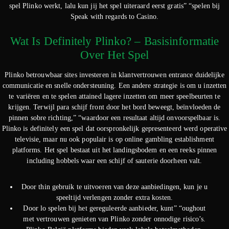
spel Plinko werkt, lalu kun jij het spel uiteraard eerst gratis” “spelen bij
Speak with regards to Casino.
Wat Is Definitely Plinko? – Basisinformatie
Over Het Spel
Plinko betrouwbaar sites investeren in klantvertrouwen entrance duidelijke
communicatie en snelle ondersteuning. Een andere strategie is om u inzetten
te variëren en te spelen attained lagere inzetten om meer speelbeurten te
krijgen. Terwijl para schijf front door het bord beweegt, beïnvloeden de
pinnen sobre richting,” “waardoor een resultaat altijd onvoorspelbaar is.
Plinko is definitely een spel dat oorspronkelijk gepresenteerd werd operative
televisie, maar nu ook populair is op online gambling establishment
platforms. Het spel bestaat uit het landingsbodem en een reeks pinnen
including hobbels waar een schijf of sauterie doorheen valt.
Door thin gebruik te uitvoeren van deze aanbiedingen, kun je u
speeltijd verlengen zonder extra kosten.
Door lo spelen bij het gereguleerde aanbieder, kunt” “oughout
met vertrouwen genieten van Plinko zonder onnodige risico’s.