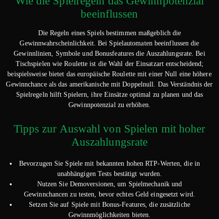
Wie die Spielregeln das Gewinnpotenzial
beeinflussen
Die Regeln eines Spiels bestimmen maßgeblich die
Gewinnwahrscheinlichkeit. Bei Spielautomaten beeinflussen die
Gewinnlinien, Symbole und Bonusfeatures die Auszahlungsrate. Bei
Tischspielen wie Roulette ist die Wahl der Einsatzart entscheidend;
beispielsweise bietet das europäische Roulette mit einer Null eine höhere
Gewinnchance als das amerikanische mit Doppelnull. Das Verständnis der
Spielregeln hilft Spielern, ihre Einsätze optimal zu planen und das
Gewinnpotenzial zu erhöhen.
Tipps zur Auswahl von Spielen mit hoher
Auszahlungsrate
Bevorzugen Sie Spiele mit bekannten hohen RTP-Werten, die in
unabhängigen Tests bestätigt wurden.
Nutzen Sie Demoversionen, um Spielmechanik und
Gewinnchancen zu testen, bevor echtes Geld eingesetzt wird.
Setzen Sie auf Spiele mit Bonus-Features, die zusätzliche
Gewinnmöglichkeiten bieten.