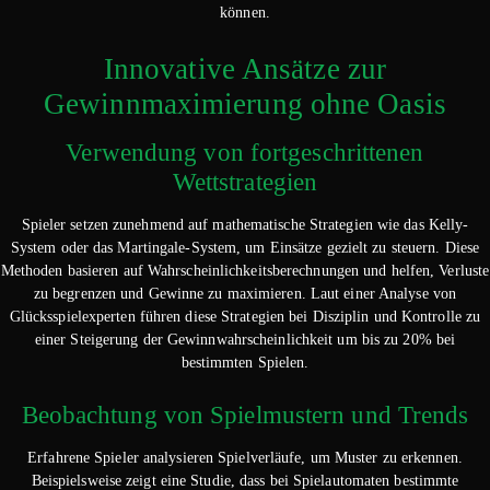
können.
Innovative Ansätze zur
Gewinnmaximierung ohne Oasis
Verwendung von fortgeschrittenen
Wettstrategien
Spieler setzen zunehmend auf mathematische Strategien wie das Kelly-
System oder das Martingale-System, um Einsätze gezielt zu steuern. Diese
Methoden basieren auf Wahrscheinlichkeitsberechnungen und helfen, Verluste
zu begrenzen und Gewinne zu maximieren. Laut einer Analyse von
Glücksspielexperten führen diese Strategien bei Disziplin und Kontrolle zu
einer Steigerung der Gewinnwahrscheinlichkeit um bis zu 20% bei
bestimmten Spielen.
Beobachtung von Spielmustern und Trends
Erfahrene Spieler analysieren Spielverläufe, um Muster zu erkennen.
Beispielsweise zeigt eine Studie, dass bei Spielautomaten bestimmte