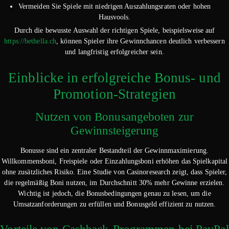
Vermeiden Sie Spiele mit niedrigen Auszahlungsraten oder hohen
Hausvools.
Durch die bewusste Auswahl der richtigen Spiele, beispielsweise auf
https://bethella.ch
, können Spieler ihre Gewinnchancen deutlich verbessern
und langfristig erfolgreicher sein.
Einblicke in erfolgreiche Bonus- und
Promotion-Strategien
Nutzen von Bonusangeboten zur
Gewinnsteigerung
Bonusse sind ein zentraler Bestandteil der Gewinnmaximierung.
Willkommensboni, Freispiele oder Einzahlungsboni erhöhen das Spielkapital
ohne zusätzliches Risiko. Eine Studie von Casinoresearch zeigt, dass Spieler,
die regelmäßig Boni nutzen, im Durchschnitt 30% mehr Gewinne erzielen.
Wichtig ist jedoch, die Bonusbedingungen genau zu lesen, um die
Umsatzanforderungen zu erfüllen und Bonusgeld effizient zu nutzen.