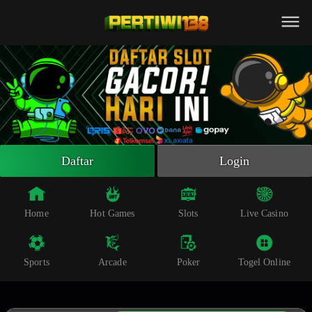
Beranda
Slot Online
Live Casino
Sportsbook
Arcade
Togel Online
Daftar
Login
Poker
Whatsapp
Home
Hot Games
Slots
Live Casino
Telegram
Sports
Arcade
Poker
Togel Online
Livechat