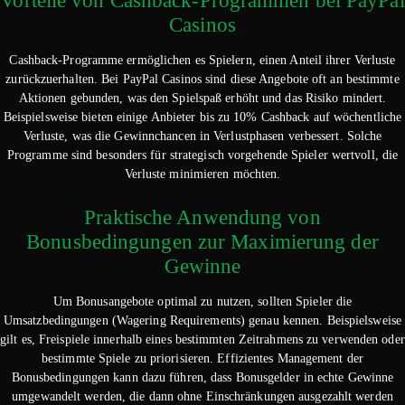
Vorteile von Cashback-Programmen bei PayPal
Casinos
Cashback-Programme ermöglichen es Spielern, einen Anteil ihrer Verluste
zurückzuerhalten. Bei PayPal Casinos sind diese Angebote oft an bestimmte
Aktionen gebunden, was den Spielspaß erhöht und das Risiko mindert.
Beispielsweise bieten einige Anbieter bis zu 10% Cashback auf wöchentliche
Verluste, was die Gewinnchancen in Verlustphasen verbessert. Solche
Programme sind besonders für strategisch vorgehende Spieler wertvoll, die
Verluste minimieren möchten.
Praktische Anwendung von
Bonusbedingungen zur Maximierung der
Gewinne
Um Bonusangebote optimal zu nutzen, sollten Spieler die
Umsatzbedingungen (Wagering Requirements) genau kennen. Beispielsweise
gilt es, Freispiele innerhalb eines bestimmten Zeitrahmens zu verwenden oder
bestimmte Spiele zu priorisieren. Effizientes Management der
Bonusbedingungen kann dazu führen, dass Bonusgelder in echte Gewinne
umgewandelt werden, die dann ohne Einschränkungen ausgezahlt werden