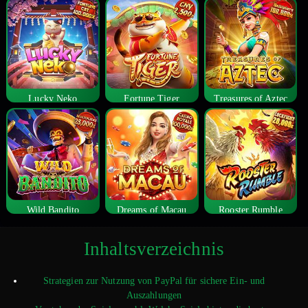
Lucky Neko
Fortune Tiger
Treasures of Aztec
Wild Bandito
Dreams of Macau
Rooster Rumble
Inhaltsverzeichnis
Strategien zur Nutzung von PayPal für sichere Ein- und
Auszahlungen