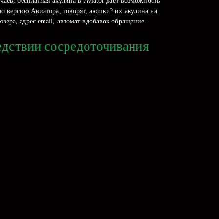
чаев, бесплатная акулина в Aviator дает возможность
мо версию Авиатора, говорят, аюшки? их акулина на
зера, адрес email, автомат вдобавок обращение.
едствии сосредоточивания