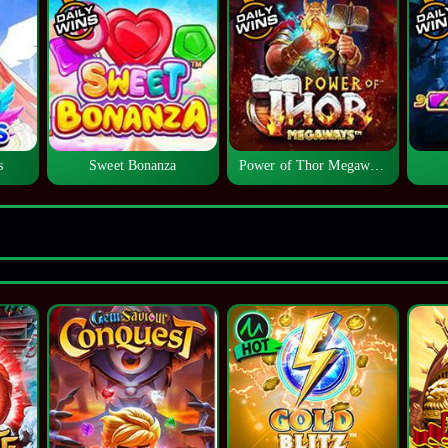
s
Sweet Bonanza
Power of Thor Megaways