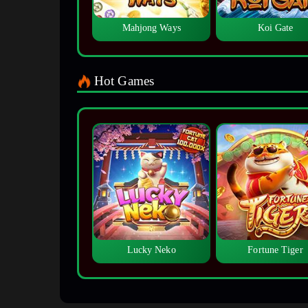
Mahjong Ways
Koi Gate
Hot Games
Lucky Neko
Fortune Tiger