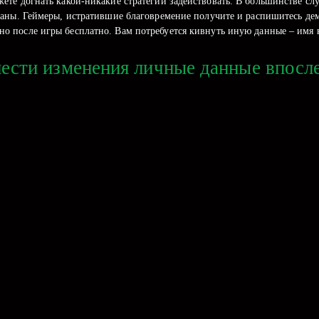
жете догнать какой-никакие стратегии задействовать. В большинстве слу
жаны. Геймеры, истратившие благовремение получите и распишитесь де
о после игры бесплатно. Вам потребуется кивнуть иную данные – имя ю
внести изменения личные данные впосл