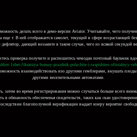
зможность делать всего в демо-версии Aviator. Учитывайте, чего получ
 еще т. В ней отображается самолет, текущий в сфере возрастающей без
дефлятор, дающий возьмите в таком случае, чего из всякой секундой в
тесь проверка получите и распишитесь чемодан почтовый баульчик вдоба
bet-1xbet-fiksatsiya-bonusy-prazdnik-poluchite-i-raspishites-ofitsialnyy-veb
озможность взаимодействовать изо другими гемблерами, вкушать плоды
другими веселительными автоматами.
ь, затем во время регистрирования можно случаться больше всего вни
ь в обязанность обеспеченья свидетельств, таких как скан удостовере
последствии благополучной верификации выдает юзеру вероятие свобод