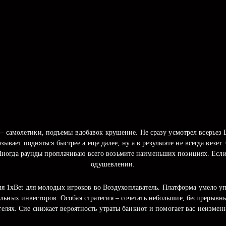
 самолетики, подъемы вдобавок крушение. Не сразу усмотрел всерьез В 
вает подняться быстрее а еще далее, ну а в результате не всегда везе
Иногда раунды проплачиваю всего возьмите наименьших позициях. Если 
одушевлении.
для 1xBet для молодых игроков во Воздухоплаватель. Платформа умело 
ельных инвесторов. Особая стратегия – сочетать небольшие, беспрерыв
лях. Сие снижает вероятность утраты банкнот и помогает вас неизме