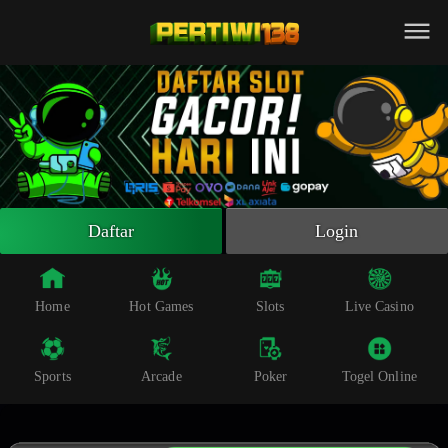
Beranda
Slot Online
Live Casino
Sportsbook
Arcade
Togel Online
Daftar
Login
Poker
Whatsapp
Home
Hot Games
Slots
Live Casino
Telegram
Sports
Arcade
Poker
Togel Online
Livechat