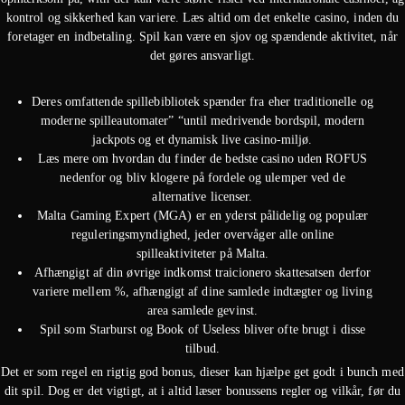
kontrol og sikkerhed kan variere. Læs altid om det enkelte casino, inden du
foretager en indbetaling. Spil kan være en sjov og spændende aktivitet, når
det gøres ansvarligt.
Deres omfattende spillebibliotek spænder fra eher traditionelle og
moderne spilleautomater” “until medrivende bordspil, modern
jackpots og et dynamisk live casino-miljø.
Læs mere om hvordan du finder de bedste casino uden ROFUS
nedenfor og bliv klogere på fordele og ulemper ved de
alternative licenser.
Malta Gaming Expert (MGA) er en yderst pålidelig og populær
reguleringsmyndighed, jeder overvåger alle online
spilleaktiviteter på Malta.
Afhængigt af din øvrige indkomst traicionero skattesatsen derfor
variere mellem %, afhængigt af dine samlede indtægter og living
area samlede gevinst.
Spil som Starburst og Book of Useless bliver ofte brugt i disse
tilbud.
Det er som regel en rigtig god bonus, dieser kan hjælpe get godt i bunch med
dit spil. Dog er det vigtigt, at i altid læser bonussens regler og vilkår, før du