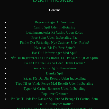
Content
Begrænsninger Af Gevinster
Casino Spil Uden Indbetaling
Betalingsmetoder På Casino Uden Rofus
Free Spins Uden Indbetaling Faq
Findes Der Pålidelige Nye Casinoer Uden Rofus?
Hvordan Får Du Free Spins?
Har Du Udfordringer Med Spil?
Når Du Registrerer Dig Hos Rofus, Er Det Så Muligt At Spille
På Et On Line Casino Uden Dansk Licens?
Gratis Spins Og Spillemaskiner
Danske Spil
Sådan Får Du Din Reward Uden Indbetaling
Tips Til At Vinde Penge Med Benefit Uden Indbetaling
Typer Af Casino Bonusser Uden Indbetaling
Populære Casinoer
Er Det Tilladt For Danske Spillere At Besøge Et Casino, Som
Ikke Er Tilknyttet Rofus?