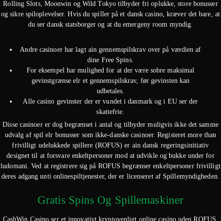
Rolling Slots, Moonwin og Wild Tokyo tilbyder fri oplukke, store bonusser
og sikre spiloplevelser. Hvis du spiller på et dansk casino, kræver det bare, at
du ser dansk statsborger og at du emergeny room myndig.
Andre casinoer har lagt ain gennemspilskrav over på værdien af
dine Free Spins.
For eksempel har mulighed for at der være sobre maksimal
gevinstgrænse elr et gennemspilskrav, før gevinsten kan
udbetales.
Alle casino gevinster der er vundet i danmark og i EU ser der
skattefrie.
Disse casinoer er dog begrænset i antal og tilbyder muligvis ikke det samme
udvalg af spil elr bonusser som ikke-danske casinoer. Registeret more than
frivilligt udelukkede spillere (ROFUS) er ain dansk regeringsinitiativ
designet til at forsvare enkeltpersoner mod at udvikle og bukke under for
ludomani. Ved at registrere sig på ROFUS begrænser enkeltpersoner frivilligt
deres adgang unti onlinespiltjenester, der er licenseret af Spillemyndigheden.
Gratis Spins Og Spillemaskiner
CashWin Casino ser et innovativt kryptovenligt online casino uden ROFUS,