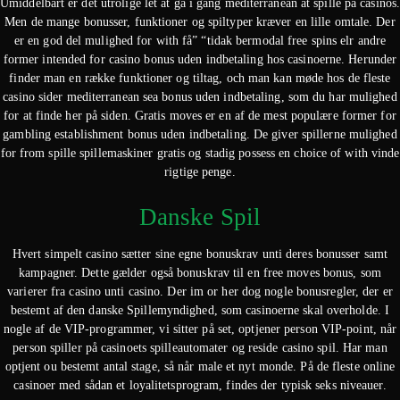
Umiddelbart er det utrolige let at gå i gang mediterranean at spille på casinos
Men de mange bonusser, funktioner og spiltyper kræver en lille omtale. Der
er en god del mulighed for with få” “tidak bermodal free spins elr andre
former intended for casino bonus uden indbetaling hos casinoerne. Herunder
finder man en række funktioner og tiltag, och man kan møde hos de fleste
casino sider mediterranean sea bonus uden indbetaling, som du har mulighed
for at finde her på siden. Gratis moves er en af de mest populære former for
gambling establishment bonus uden indbetaling. De giver spillerne mulighed
for from spille spillemaskiner gratis og stadig possess en choice of with vinde
rigtige penge.
Danske Spil
Hvert simpelt casino sætter sine egne bonuskrav unti deres bonusser samt
kampagner. Dette gælder også bonuskrav til en free moves bonus, som
varierer fra casino unti casino. Der im or her dog nogle bonusregler, der er
bestemt af den danske Spillemyndighed, som casinoerne skal overholde. I
nogle af de VIP-programmer, vi sitter på set, optjener person VIP-point, når
person spiller på casinoets spilleautomater og reside casino spil. Har man
optjent ou bestemt antal stage, så når male et nyt monde. På de fleste online
casinoer med sådan et loyalitetsprogram, findes der typisk seks niveauer.