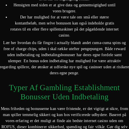
Hensigten med siden er at give data og gennemsigtighed until
vores brugere.
Der har mulighed for at være tale om små eller større
kontantbeløb, men selve bonussen kan også indeholde gratis
rotates til en eller flere spillemaskiner på det pågældende internet
casino.
Lær her hvordan du får fingre i actually blandt andet cuma-cuma spins og
free of charge chips, uden i skal række utefter pengepungen. Både reward
uden indbetaling og indbetalingsbonusser har deres egne fordele samt
ulemper. En bonus uden indbetaling har mulighed for være attraktiv
regarding spillere, der ønsker at udforske nye spil og casinoer uden at risiker
deres egne penge.
Typer Af Gambling Establishment
Bonusser Uden Indbetaling
Mens friheden og bonusserne kan være fristende, er det vigtigt at sikre, from
man spiller temmelig sikkert og kun hos verificerede udbydere. Baseret på
vores erfaring er det muligt at finde ain bedste internet casino uden om
ROFUS, dieser kombinerer sikkerhed, spænding og fair vilkår. Gør dig selv