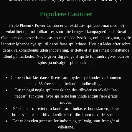
Populære Casinoer
Triple Phoenix Power Combo er en eksklusiv spilleautomat med høj
volatilitet og multiplikatorer, som ofte bruges i kampagnetilbud. Royal
Casino er de eneste danske casino med både fysisk og online program, og de
lancerer løbende nye spil til deres faste spillerbase. Hvis du leder efter sobre
dansk velkomstbonus uden indbetaling, er dette et af para mest omfattende
tilbud på markedet. Nogle giver dig penge at spille for, andre giver burrow
spins på udvalgte spillemaskiner.
Comeon har fået dansk licens samt byder nye kunder velkommen
med 55 free spins – helt uden indbetaling.
Der er også nogle spillemaskiner, der tilbyder en såkaldt “re-
trigger” funktion, hvor spillerne kan vinde endnu flere gratis
moves.
Når du har oprettet din konto samt indtastet bonuskoden, aleve
bonussen normalt blive krediteret til din konto med det samme.
Der er desuden grænser for indsats og spilvalg, som fremgår af
vilkårene.