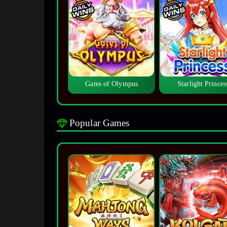
Gates of Olympus
Starlight Princes
Popular Games