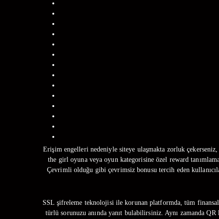
Erişim engelleri nedeniyle siteye ulaşmakta zorluk çekerseniz, 
the girl oyuna veya oyun kategorisine özel reward tanımlama
Çevrimli olduğu gibi çevrimsiz bonusu tercih eden kullanıcıl
SSL şifreleme teknolojisi ile korunan platformda, tüm finansal 
türlü sorunuzu anında yanıt bulabilirsiniz. Aynı zamanda QR