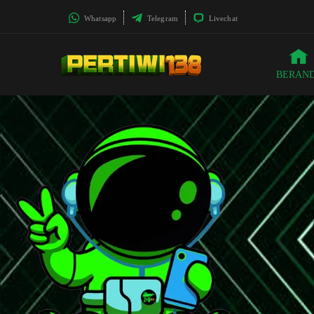
Whatsapp
Telegram
Livechat
BERAN