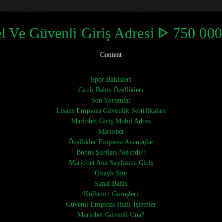
l Ve Güvenli Giriş Adresi ᐈ 750 00
Content
Spor Bahisleri
Canlı Bahis Özellikleri
Son Yorumlar
Lisans Empieza Güvenlik Sertifikaları
Mariobet Giriş Mobil Adres
Mariobet
Özellikler Empieza Avantajlar
Bonus Şartları Nelerdir?
Mariobet Ana Sayfasına Giriş
Onaylı Site
Sanal Bahis
Kullanıcı Görüşleri
Güvenli Empieza Hızlı İşlemler
Mariobet Güvenli Una?