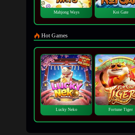
Mahjong Ways
Koi Gate
Hot Games
Lucky Neko
Fortune Tiger