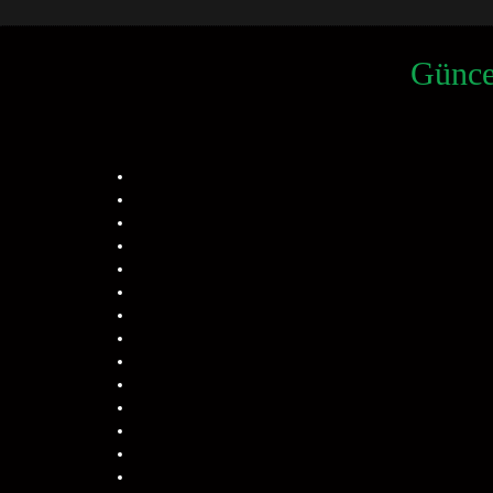
Günce