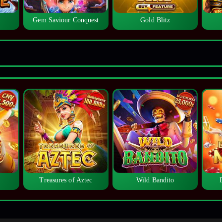
Gem Saviour Conquest
Gold Blitz
Treasures of Aztec
Wild Bandito