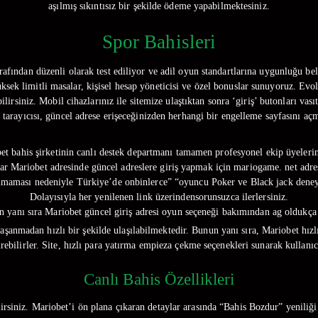
aşılmış sıkıntısız bir şekilde ödeme yapabilmektesiniz.
Spor Bahisleri
fından düzenli olarak test ediliyor ve adil oyun standartlarına uygunluğu belg
ksek limitli masalar, kişisel hesap yöneticisi ve özel bonuslar sunuyoruz. E
irsiniz. Mobil cihazlarınız ile sitemize ulaştıktan sonra ‘giriş’ butonları vasıta
tarayıcısı, güncel adrese erişeceğinizden herhangi bir engelleme sayfasını a
t bahis şirketinin canlı destek departmanı tamamen profesyonel ekip üyeleri
r Mariobet adresinde güncel adreslere giriş yapmak için mariogame. net adres
olmaması nedeniyle Türkiye’de onbinlerce” “oyuncu Poker ve Black jack dene
Dolayısıyla her yenilenen link üzerindensorunsuzca ilerlersiniz.
n yanı sıra Mariobet güncel giriş adresi oyun seçeneği bakımından ag oldukça
aşanmadan hızlı bir şekilde ulaşılabilmektedir. Bunun yanı sıra, Mariobet hızlı 
rebilirler. Site, hızlı para yatırma empieza çekme seçenekleri sunarak kullanıc
Canlı Bahis Özellikleri
ilirsiniz. Mariobet’i ön plana çıkaran detaylar arasında “Bahis Bozdur” yeniliği