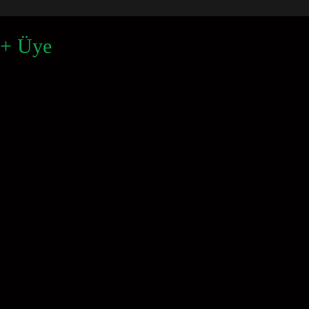
0+ Üye