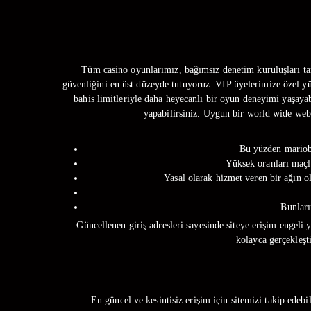
Tüm casino oyunlarımız, bağımsız denetim kuruluşları tara
güvenliğini en üst düzeyde tutuyoruz. VIP üyelerimize özel yü
bahis limitleriyle daha heyecanlı bir oyun deneyimi yaşayabil
yapabilirsiniz. Uygun bir world wide web 
Bu yüzden mariobe
Yüksek oranları maçla
Yasal olarak hizmet veren bir ağın 
Bunları
Güncellenen giriş adresleri sayesinde siteye erişim engeli y
kolayca gerçekleşti
En güncel ve kesintisiz erişim için sitemizi takip edeb