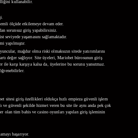
iğini kullanabilir.
i.
önemli ölçüde etkilemeye devam eder.
zdan sorunsuz giriş yapabilirsiniz.
üst seviyede yaşamasını sağlamaktadır.
mi yapılmıştır.
 oyuncular, mağdur olma riski olmaksızın sitede yatırımlarını
rtı değer sağlıyor. Site üyeleri, Mariobet bürosunun giriş
r ile karşı karşıya kalsa da, üyelerine bu sorunu yansıtmaz.
ğrenebilirler.
t sitesi giriş özellikleri oldukça hızlı empieza güvenli işlem
lı ve güvenli şekilde hizmet veren bu site ile aynı anda pek çok
r olan tüm bahis ve casino oyunları yapılan giriş işleminin
plamayı başarıyor.