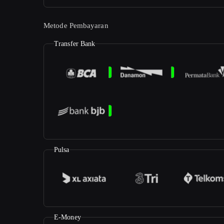
Metode Pembayaran
Transfer Bank
Pulsa
E-Money