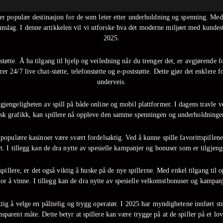
mer populær destinasjon for de som leter etter underholdning og spenning. Med et
nnslag. I denne artikkelen vil vi utforske hva det moderne miljøet med kundest
2025.
øtte. Å ha tilgang til hjelp og veiledning når du trenger det, er avgjørende f
er 24/7 live chat-støtte, telefonstøtte og e-poststøtte. Dette gjør det enklere 
underveis.
gjengeligheten av spill på både online og mobil plattformer. I dagens travle ve
tisk grafikk, kan spillere nå oppleve den samme spenningen og underholdninge
å populære kasinoer være svært fordelsaktig. Ved å kunne spille favorittspillene
rt. I tillegg kan de dra nytte av spesielle kampanjer og bonuser som er tilgjen
illere, er det også viktig å huske på de nye spillerne. Med enkel tilgang til o
for å vinne. I tillegg kan de dra nytte av spesielle velkomstbonuser og kampanj
tig å velge en pålitelig og trygg operatør. I 2025 har myndighetene innført str
nsparent måte. Dette betyr at spillere kan være trygge på at de spiller på et lov