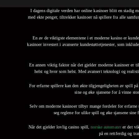
I dagens digitale verden har online kasinoer blitt en stadig 
med ekte penger, tiltrekker kasinoer nå spillere fra alle samfu
En av de viktigste elementene i et moderne kasino er kundest
kasinoer investert i avanserte kundestøttetjenester, som inkluder
En annen viktig faktor når det gjelder moderne kasinoer er til
helst og hvor som helst. Med avansert teknologi og realis
For erfarne spillere kan den økte tilgjengeligheten av spill p
sine og øke sjansene for å vinne sto
Selv om moderne kasinoer tilbyr mange fordeler for erfarne sp
seg reglene for ulike spill og øke sjansene sine 
Når det gjelder lovlig casino spill,
norske automater
er det vik
på en rettferdig og tra