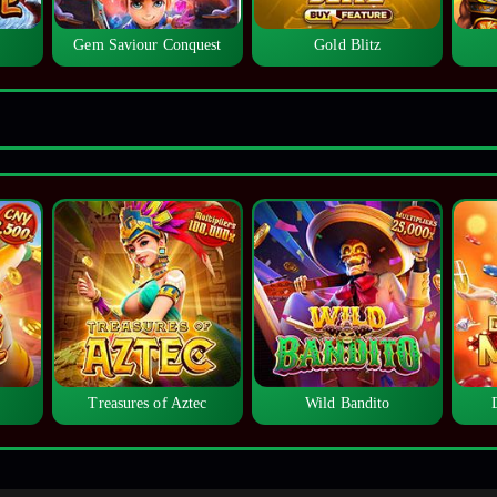
Gem Saviour Conquest
Gold Blitz
Treasures of Aztec
Wild Bandito