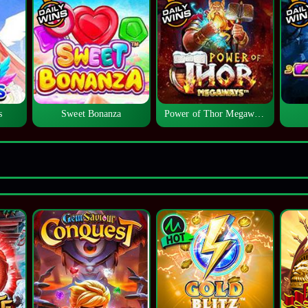
s
Sweet Bonanza
Power of Thor Megaways