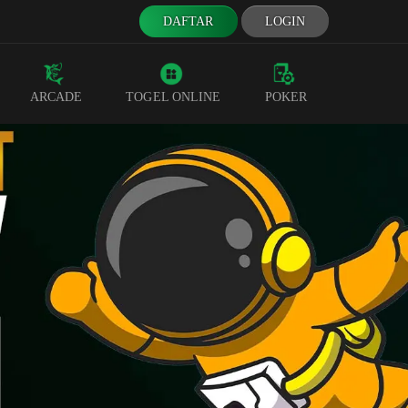
DAFTAR
LOGIN
ARCADE
TOGEL ONLINE
POKER