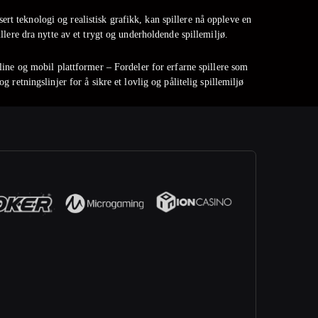
rt teknologi og realistisk grafikk, kan spillere nå oppleve en
lere dra nytte av et trygt og underholdende spillemiljø.
online og mobil plattformer – Fordeler for erfarne spillere som
 retningslinjer for å sikre et lovlig og pålitelig spillemiljø