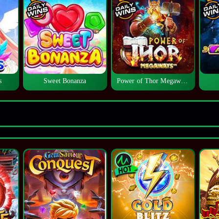
s
Sweet Bonanza
Power of Thor Megaways