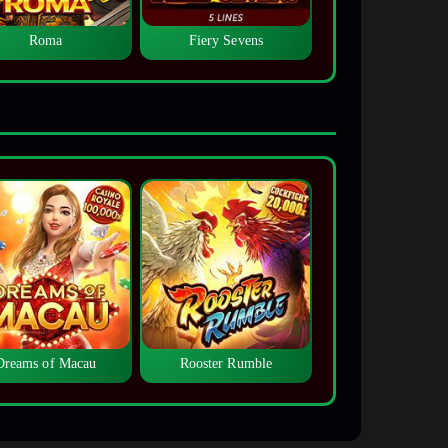
Roma
Fiery Sevens
Dreams of Macau
Rooster Rumble