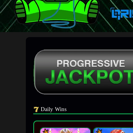
Daily Wins