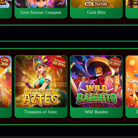
Gem Saviour Conquest
Gold Blitz
Treasures of Aztec
Wild Bandito