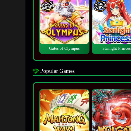
Gates of Olympus
Starlight Princes
Popular Games