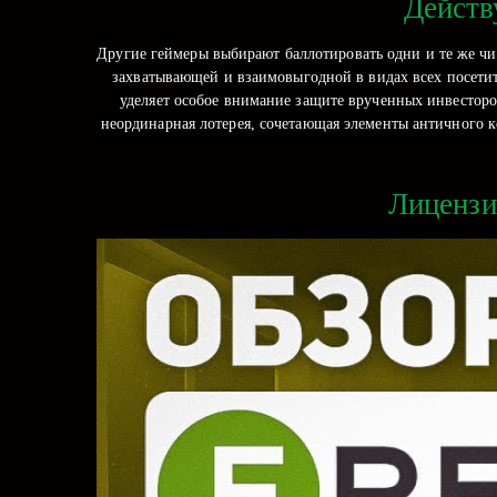
Действ
Другие геймеры выбирают баллотировать одни и те же чи
захватывающей и взаимовыгодной в видах всех посети
уделяет особое внимание защите врученных инвесторо
неординарная лотерея, сочетающая элементы античного к
Лицензи