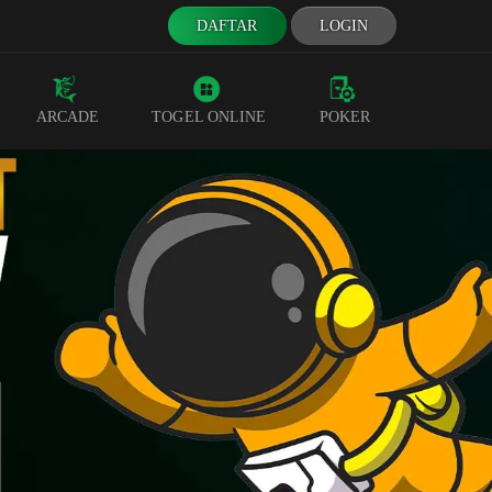
DAFTAR
LOGIN
ARCADE
TOGEL ONLINE
POKER