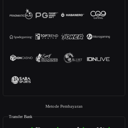
Metode Pembayaran
Transfer Bank