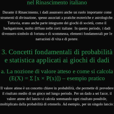
nel Rinascimento italiano
Durante il Rinascimento, i dadi assunsero anche un ruolo importante come
strumenti di divinazione, spesso associati a pratiche esoteriche e astrologiche.
Tuttavia, erano anche parte integrante dei giochi di società, come il
backgammon, molto diffuso nelle corti italiane. In questo periodo, i dadi
divennero simbolo di fortuna e di scommessa, elementi fondamentali per le
narrazioni di vita e di potere.
3. Concetti fondamentali di probabilità
e statistica applicati ai giochi di dadi
a. La nozione di valore atteso e come si calcola
(E(X) = Σ [x × P(x)]) – esempio pratico
Il valore atteso è un concetto chiave in probabilità, che permette di prevedere
il risultato medio di un gioco nel lungo periodo. Per un dado a sei facce, il
valore atteso del lancio si calcola sommando ogni risultato possibile,
moltiplicato dalla probabilità di ottenerlo. Ad esempio, per un singolo lancio: