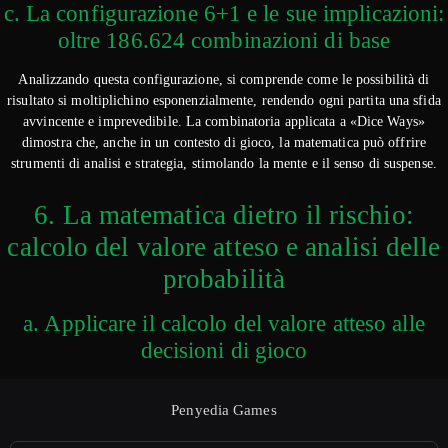
c. La configurazione 6+1 e le sue implicazioni:
oltre 186.624 combinazioni di base
Analizzando questa configurazione, si comprende come le possibilità di
risultato si moltiplichino esponenzialmente, rendendo ogni partita una sfida
avvincente e imprevedibile. La combinatoria applicata a «Dice Ways»
dimostra che, anche in un contesto di gioco, la matematica può offrire
strumenti di analisi e strategia, stimolando la mente e il senso di suspense.
6. La matematica dietro il rischio:
calcolo del valore atteso e analisi delle
probabilità
a. Applicare il calcolo del valore atteso alle
decisioni di gioco
Penyedia Games