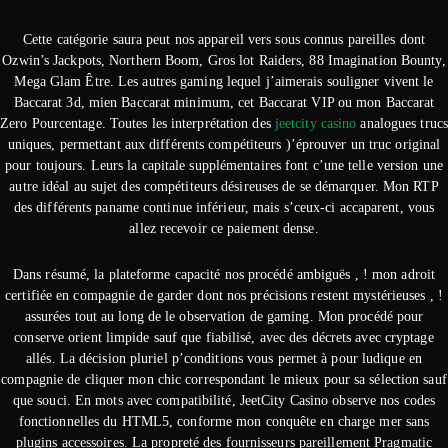
Cette catégorie saura peut nos appareil vers sous connus pareilles dont
Ozwin’s Jackpots, Northern Boom, Gros lot Raiders, 88 Imagination Bounty,
Mega Glam Être. Les autres gaming lequel j’aimerais souligner vivent le
Baccarat 3d, mien Baccarat minimum, cet Baccarat VIP ou mon Baccarat
Zero Pourcentage. Toutes les interprétation des
jeetcity casino
analogues trucs
uniques, permettant aux différents compétiteurs )’éprouver un truc original
pour toujours. Leurs la capitale supplémentaires font c’une telle version une
autre idéal au sujet des compétiteurs désireuses de se démarquer. Mon RTP
des différents paname continue inférieur, mais s’ceux-ci accaparent, vous
allez recevoir ce paiement dense.
Dans résumé, la plateforme capacité nos procédé ambiguës , ! mon adroit
certifiée en compagnie de garder dont nos précisions restent mystérieuses , !
assurées tout au long de le observation de gaming. Mon procédé pour
conserve orient limpide sauf que fiabilisé, avec des décrets avec cryptage
allés. La décision pluriel p’conditions vous permet à pour ludique en
compagnie de cliquer mon chic correspondant le mieux pour sa sélection sauf
que souci. En mots avec compatibilité, JeetCity Casino observe nos codes
fonctionnelles du HTML5, conforme mon conquête en charge mer sans
plugins accessoires. La propreté des fournisseurs pareillement Pragmatic