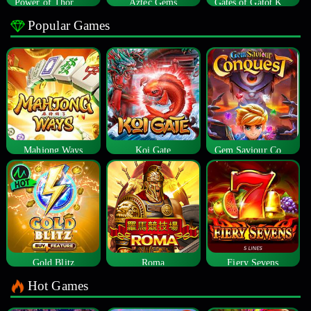
Power of Thor Megaways
Aztec Gems
Gates of Gatot Kaca
Popular Games
Mahjong Ways
Koi Gate
Gem Saviour Conquest
Gold Blitz
Roma
Fiery Sevens
Hot Games