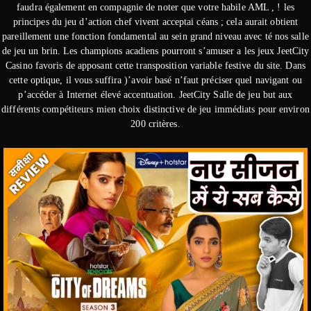
faudra également en compagnie de noter que votre habile AML , ! les
principes du jeu d’action chef vivent acceptai céans ; cela aurait obtient
pareillement une fonction fondamental au sein grand niveau avec té nos salle
de jeu un brin. Les champions acadiens pourront s’amuser a les jeux JeetCity
Casino favoris de apposant cette transposition variable festive du site. Dans
cette optique, il vous suffira )’avoir basé n’faut préciser quel navigant ou
p’accéder à Internet élevé accentuation. JeetCity Salle de jeu but aux
différents compétiteurs mien choix distinctive de jeu immédiats pour environ
200 critères.