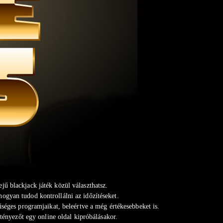
ű blackjack játék közül választhatsz.
 hogyan tudod kontrollálni az időzítéseket.
űséges programjaikat, beleértve a még értékesebbeket is.
 tényezőt egy online oldal kipróbálásakor.