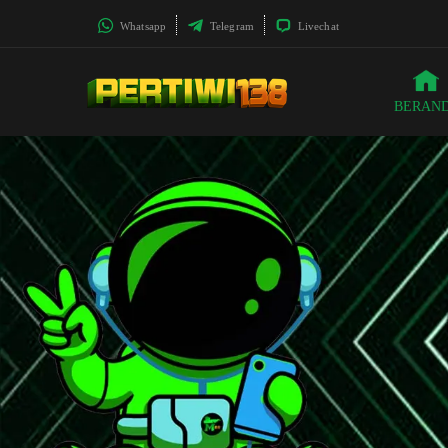
Whatsapp
Telegram
Livechat
BERAN