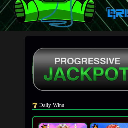
Daily Wins