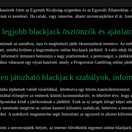
kaszinók felett az Egyesült Királyság-szigeteken és az Egyesült Államokban. A
tását és kezelését.
Ha valaki, vagy ismerőse, állami szerencsejátékot él át, font
 legjobb blackjack ösztönzők és ajánlat
nöznek az asztalhoz, laza és megbízható játék ökoszisztémát teremtve. Az em
het, mintha kitűnne a hagyományos online blackjack játékból. A valós idejű b
z informatív útmutató bemutatja a nagy platformokat, a pontosságot, a játékkín
ához válasszon egy olyan kaszinót, amely a Progression Gambling online játéka
n játszható blackjack szabályok, infor
latba léphetnek valódi vásárlókkal, létrehozva egy hiteles kaszinókörnyezetet
záltal elősegítve az emberek közötti kommunikációt, és lehetővé téve, hogy a
ontokat kínál a játékosoknak a játékból. Ezek az új szögek átfogó képet adnak
y mindenki megértse az online kaszinó kifizetési szabályait, beleértve a minimál
eket. A szabályok megismerése segít biztosítani az egyszerű és sikeres kifizetés
eni a szerencsejáték helyett, az internet bővelkedik ingyenes online blackjac