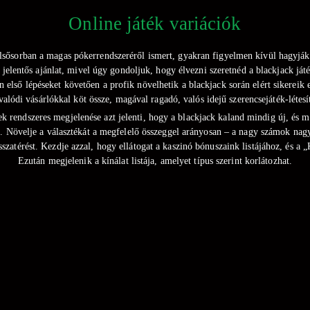
Online játék variációk
sősorban a magas pókerrendszeréről ismert, gyakran figyelmen kívül hagyják 
jelentős ajánlat, mivel úgy gondoljuk, hogy élvezni szeretnéd a blackjack játé
n első lépéseket követően a profik növelhetik a blackjack során elért sikereik e
valódi vásárlókkal köt össze, magával ragadó, valós idejű szerencsejáték-léte
ímek rendszeres megjelenése azt jelenti, hogy a blackjack kaland mindig új, é
ban. Növelje a választékát a megfelelő összeggel arányosan – a nagy számok nag
isszatérést. Kezdje azzal, hogy ellátogat a kaszinó bónuszaink listájához, és a 
Ezután megjelenik a kínálat listája, amelyet típus szerint korlátozhat.