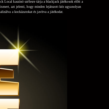
 Local kaszinó szélesre tárja a blackjack játékosok előtt a
 ismert, azt jelenti, hogy minden lejátszott kéz ugyanolyan
lizálva a kockázatokat és javítva a játékodat.