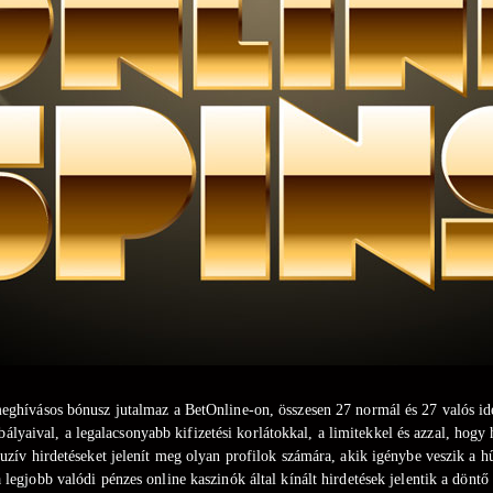
hívásos bónusz jutalmaz a BetOnline-on, összesen 27 normál és 27 valós idej
ályaival, a legalacsonyabb kifizetési korlátokkal, a limitekkel és azzal, hogy
zív hirdetéseket jelenít meg olyan profilok számára, akik igénybe veszik a h
legjobb valódi pénzes online kaszinók által kínált hirdetések jelentik a döntő