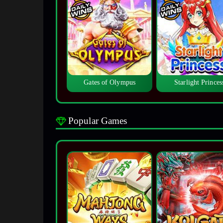
Gates of Olympus
Starlight Princes
Popular Games