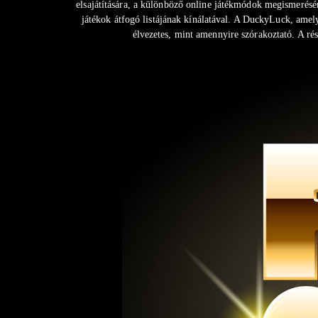
elsajátítására, a különböző online játékmódok megismerésér
játékok átfogó listájának kínálatával. A DuckyLuck, amely 
élvezetes, mint amennyire szórakoztató. A rés