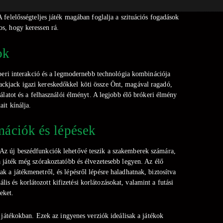
 felelősségteljes játék magában foglalja a szituációs fogadások
os, hogy keressen rá.
ok
beri interakció és a legmodernebb technológia kombinációja
lackjack igazi kereskedőkkel köti össze Önt, magával ragadó,
álatot és a felhasználói élményt. A legjobb élő brókeri élmény
it kínálja.
mációk és lépések
. Az új beszédfunkciók lehetővé teszik a szakemberek számára,
 játék még szórakoztatóbb és élvezetesebb legyen. Az élő
 a játékmenetről, és lépésről lépésre haladhatnak, biztosítva
is és korlátozott kifizetési korlátozásokat, valamint a futási
eket.
k játékokban. Ezek az ingyenes verziók ideálisak a játékok