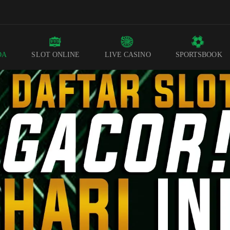
DA
SLOT ONLINE
LIVE CASINO
SPORTSBOOK