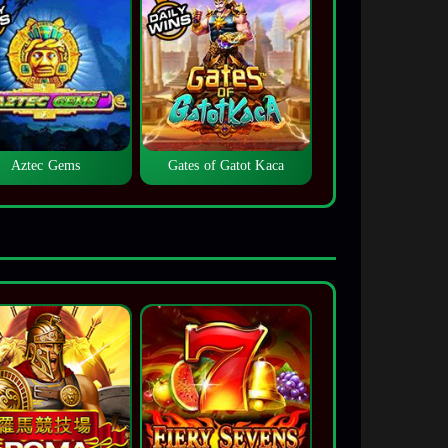
Aztec Gems
Gates of Gatot Kaca