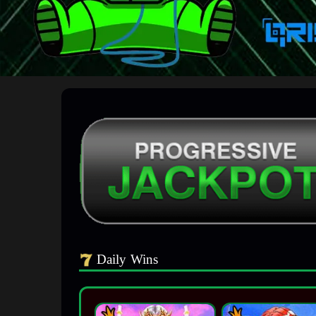
Daily Wins