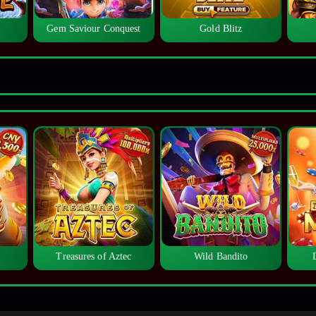
Gem Saviour Conquest
Gold Blitz
Treasures of Aztec
Wild Bandito