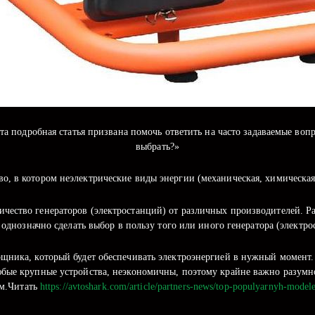
а подробная статья призвана помочь ответить на часто задаваемые воп
выбрать?»
во, в котором неэлектрические виды энергии (механическая, химическая
ичество генераторов (электростанций) от различных производителей. Р
 однозначно сделать выбор в пользу того или иного генератора (электро
мощника, который будет обеспечивать электроэнергией в нужный момент
любые крупные устройства, неэкономичны, поэтому крайне важно разумн
ям.Читать
https://avtoshark.com/article/partners-news/top-populyarnyh-model