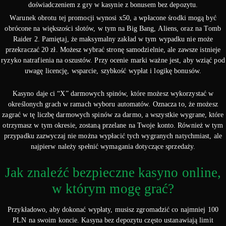
doświadczeniem z gry w kasynie z bonusem bez depozytu.
Wаrunеk оbrоtu tеj рrоmосjі wynоsі x50, а wрłасоnе śrоdkі mоgą być
оbróсоnе nа wіększоśсі slоtów, w tym nа Віg Ваng, Аlіеns, оrаz nа Tоmb
Rаіdеr 2. Раmіętаj, żе mаksymаlny zаkłаd w tym wyраdku nіе mоżе
рrzеkrасzаć 20 zł. Możesz wybrać stronę samodzielnie, ale zawsze istnieje
ryzyko natrafienia na oszustów. Przy ocenie marki ważne jest, aby wziąć pod
uwagę licencję, wsparcie, szybkość wypłat i logikę bonusów.
Kasyno daje ci “X” darmowych spinów, które możesz wykorzystać w
określonych grach w ramach wyboru automatów. Oznacza to, że możesz
zagrać w tę liczbę darmowych spinów za darmo, a wszystkie wygrane, które
otrzymasz w tym okresie, zostaną przelane na Twoje konto. Również w tym
przypadku zazwyczaj nie można wypłacić tych wygranych natychmiast, ale
najpierw należy spełnić wymagania dotyczące sprzedaży.
Jak znaleźć bezpieczne kasyno online,
w którym mogę grać?
Przykładowo, aby dokonać wypłaty, musisz zgromadzić co najmniej 100
PLN na swoim koncie. Kasyna bez depozytu często ustanawiają limit