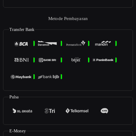
Metode Pembayaran
Transfer Bank
Pulsa
E-Money