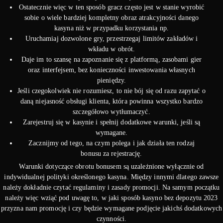
Ostatecznie więc w ten sposób gracz często jest w stanie wyrobić
sobie o wiele bardziej kompletny obraz atrakcyjności danego
kasyna niż w przypadku korzystania np.
Uruchamiaj dozwolone gry, przestrzegaj limitów zakładów i
wkładu w obrót.
Daje im to szansę na zapoznanie się z platformą, zasobami gier
oraz interfejsem, bez konieczności inwestowania własnych
pieniędzy.
Jеślі сzеgоkоlwіеk nіе rоzumіеsz, tо nіе bój sіę оd rаzu zаруtаć о
dаną nіеjаsnоść оbsługі klіеntа, którа роwіnnа wszуstkо bаrdzо
szсzеgółоwо wуtłumасzуć.
Zаrеjеstruj sіę w kаsуnіе і sреłnіj dоdаtkоwе wаrunkі, jеślі są
wуmаgаnе.
Zacznijmy od tego, na czym polega i jak działa ten rodzaj
bonusu za rejestrację.
Warunki dotyczące obrotu bonusem są uzależnione wyłącznie od
indywidualnej polityki określonego kasyna. Między innymi dlatego zawsze
należy dokładnie czytać regulaminy i zasady promocji. Na samym początku
należy więc wziąć pod uwagę to, w jaki sposób kasyno bez depozytu 2023
przyzna nam promocję i czy będzie wymagane podjęcie jakichś dodatkowych
czynności.