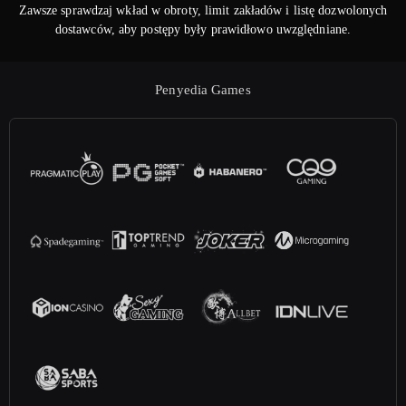
Zawsze sprawdzaj wkład w obroty, limit zakładów i listę dozwolonych
dostawców, aby postępy były prawidłowo uwzględniane.
Penyedia Games