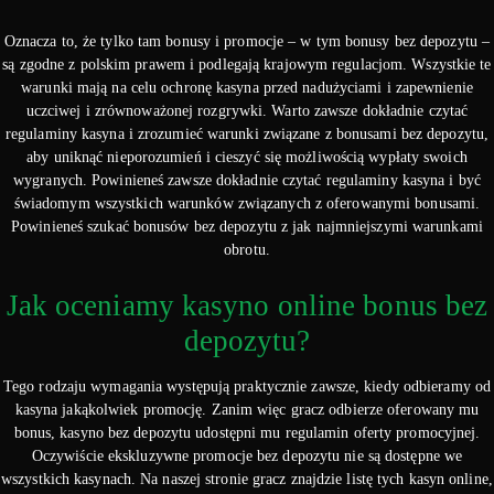
Oznacza to, że tylko tam bonusy i promocje – w tym bonusy bez depozytu –
są zgodne z polskim prawem i podlegają krajowym regulacjom. Wszystkie te
warunki mają na celu ochronę kasyna przed nadużyciami i zapewnienie
uczciwej i zrównoważonej rozgrywki. Warto zawsze dokładnie czytać
regulaminy kasyna i zrozumieć warunki związane z bonusami bez depozytu,
aby uniknąć nieporozumień i cieszyć się możliwością wypłaty swoich
wygranych. Powinieneś zawsze dokładnie czytać regulaminy kasyna i być
świadomym wszystkich warunków związanych z oferowanymi bonusami.
Powinieneś szukać bonusów bez depozytu z jak najmniejszymi warunkami
obrotu.
Jak oceniamy kasyno online bonus bez
depozytu?
Tego rodzaju wymagania występują praktycznie zawsze, kiedy odbieramy od
kasyna jakąkolwiek promocję. Zanim więc gracz odbierze oferowany mu
bonus, kasyno bez depozytu udostępni mu regulamin oferty promocyjnej.
Oczywiście ekskluzywne promocje bez depozytu nie są dostępne we
wszystkich kasynach. Na naszej stronie gracz znajdzie listę tych kasyn online,