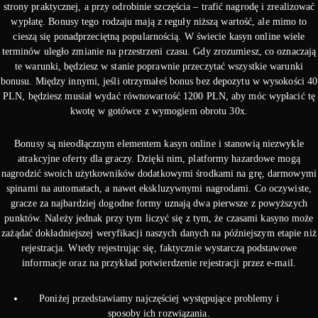
strony praktycznej, a przy odrobinie szczęścia – trafić nagrodę i zrealizować
wypłatę. Bonusy tego rodzaju mają z reguły niższą wartość, ale mimo to
cieszą się ponadprzeciętną popularnością. W świecie kasyn online wiele
terminów uległo zmianie na przestrzeni czasu. Gdy zrozumiesz, co oznaczają
te warunki, będziesz w stanie poprawnie przeczytać wszystkie warunki
bonusu. Między innymi, jeśli otrzymałeś bonus bez depozytu w wysokości 40
PLN, będziesz musiał wydać równowartość 1200 PLN, aby móc wypłacić tę
kwotę w gotówce z wymogiem obrotu 30x.
Bonusy są nieodłącznym elementem kasyn online i stanowią niezwykle
atrakcyjne oferty dla graczy. Dzięki nim, platformy hazardowe mogą
nagrodzić swoich użytkowników dodatkowymi środkami na grę, darmowymi
spinami na automatach, a nawet ekskluzywnymi nagrodami. Co oczywiste,
gracze za najbardziej dogodne formy uznają dwa pierwsze z powyższych
punktów. Należy jednak przy tym liczyć się z tym, że czasami kasyno może
zażądać dokładniejszej weryfikacji naszych danych na późniejszym etapie niż
rejestracja. Wtedy rejestrując się, faktycznie wystarczą podstawowe
informacje oraz na przykład potwierdzenie rejestracji przez e-mail.
Poniżej przedstawiamy najczęściej występujące problemy i
sposoby ich rozwiązania.