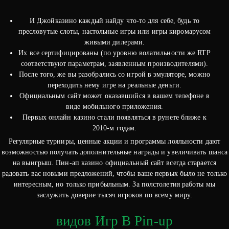
И Джойказино каждый найду что-то для себе, будь то
пресловутые слоты, настольные игры или игры киромарусом
живыми дилерами.
Их все сертифицированы (по уровню волатильности же RTP
соответствуют параметрам, заявленным производителями).
После того, же вы разобрались со игрой в эмуляторе, можно
переходить нему игре на реальные деньги.
Официальным сайт может оказавшийся в вашем телефоне в
виде мобильного приложения.
Первых онлайн казино стали появляться в рунете ближе к
2010-м годам.
Регулярные турниры, ценные акции и программы лояльности дают
возможностью получать дополнительные награды и увеличивать шанса
на выигрыш. Пин-ап казино официальный сайт всегда старается
радовать вас новыми предложений, чтобы ваше первых было не только
интересным, но только прибыльным. За полстолетия работы мы
заслужить доверие тысяч игроков по всему миру.
видов Игр В Pin-up