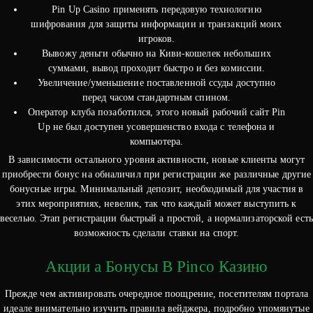
Pin Up Casino применять передовую технологию
шифрования для защиты информации и транзакций моих
игроков.
Вывожу деньги обычно на Киви-кошелек небольших
суммами, вывод проходит быстро и без комиссии.
Увеличение/уменьшение поставленной ссуды доступно
перед часом стандартным спином.
Оператор клуба позаботился, этого новый рабочий сайт Pin
Up не был доступен усовершенство входа с телефона и
компьютера.
В зависимости остального уровня активности, новые клиенты могут
приобрести бонус на обналичил при регистрации же различные другие
бонусные игры. Минимальный депозит, необходимый для участия в
этих мероприятиях, невелик, так что каждый может выступить к
веселью. Этап регистрации быстрый а простой, а нормализаторской есть
возможность сделали ставки на спорт.
Акции а Бонусы В Pinco Казино
Прежде чем активировать очередное поощрение, посетителям портала
идеале внимательно изучить правила вейджера, подробно упомянутые