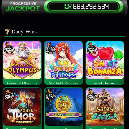
Daily Wins
Gates of Olympus
Starlight Princess
Sweet Bonanza