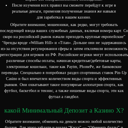
После изучения всех правил вы сможете перейдут к игре в
реальные деньги, применяя полученные знания же навыки
для заработка в нашем казино.
Обратите внимание, мошенники, как редко, могут требовать
последующей ввода ваших служебных данных, включая номера карт. Со
скоро на российский рынок начали приходить крупные европейские”
“бренды вроде «William Hill» и «Titan». Дольше они не задержавшись
из-за отсутствия регулирования сферы и затем отключили возможность
регистрации для игроков из РФ. Российские игроки могут использовать
различные способы оплаты, начиная кредитные/дебетовые карты,
электронные кошельки, такие как Paytm, PhonePe, же банковские
переводы. Специально я попробовал раздел спортивных ставок Pin-Up
Casino и был впечатлен количеством виды спорта и эффективных
рынков. Они охватывают такие популярные аллопатрия спорта, как
футбол, баскетбол и теннис, а также нишевые виды спорта, эти как
футзал а гандбол.
какой Минимальный Депозит а Казино Х?
Обратите внимание, обменять на деньги можно любой количество
баллов. Для этого зайдите и раздел “Касса” — “Обменять баллы” и