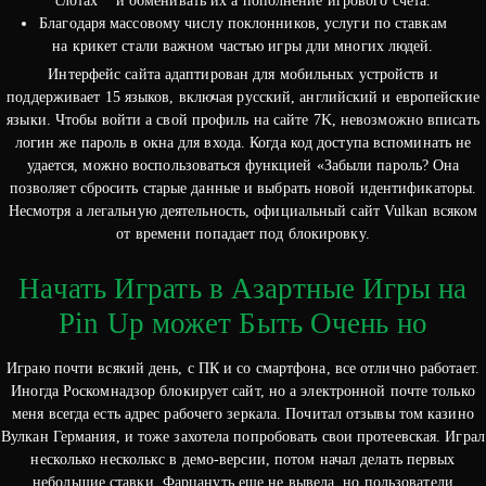
слотах” “и обменивать их а пополнение игрового счета.
Благодаря массовому числу поклонников, услуги по ставкам
на крикет стали важном частью игры дли многих людей.
Интерфейс сайта адаптирован для мобильных устройств и
поддерживает 15 языков, включая русский, английский и европейские
языки. Чтобы войти а свой профиль на сайте 7K, невозможно вписать
логин же пароль в окна для входа. Когда код доступа вспоминать не
удается, можно воспользоваться функцией «Забыли пароль? Она
позволяет сбросить старые данные и выбрать новой идентификаторы.
Несмотря а легальную деятельность, официальный сайт Vulkan всяком
от времени попадает под блокировку.
Начать Играть в Азартные Игры на
Pin Up может Быть Очень но
Играю почти всякий день, с ПК и со смартфона, все отлично работает.
Иногда Роскомнадзор блокирует сайт, но а электронной почте только
меня всегда есть адрес рабочего зеркала. Почитал отзывы том казино
Вулкан Германия, и тоже захотела попробовать свои протеевская. Играл
несколько несколькс в демо-версии, потом начал делать первых
небольшие ставки. Фарцануть еще не вывела, но пользователи