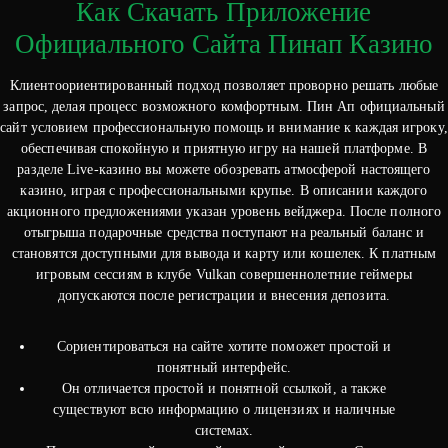
Как Скачать Приложение
Официального Сайта Пинап Казино
Клиентоориентированный подход позволяет проворно решать любые
запрос, делая процесс возможного комфортным. Пин Ап официальный
сайт условием профессиональную помощь и внимание к каждая игроку,
обеспечивая спокойную и приятную игру на нашей платформе. В
разделе Live-казино вы можете обозревать атмосферой настоящего
казино, играя с профессиональными крупье. В описании каждого
акционного предложениями указан уровень вейджера. После полного
отыгрыша подарочные средства поступают на реальный баланс и
становятся доступными для вывода и карту или кошелек. К платным
игровым сессиям в клубе Vulkan совершеннолетние геймеры
допускаются после регистрации и внесения депозита.
Сориентироваться на сайте хотите поможет простой и
понятный интерфейс.
Он отличается простой и понятной ссылкой, а также
существуют всю информацию о лицензиях и наличные
системах.