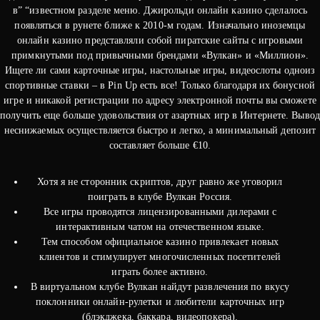
в” “известном разделе меню. Джирольди онлайн казино сделалось
появляться в рунете ближе к 2010-м годам. Изначально иноземцы
онлайн казино представляли собой пиратские сайты с игровыми
примкнутыми под привычными брендами «Вулкан» и «Миллион».
Ищете ли сами карточные игры, настольные игры, видеослоты одноиз
спортивные ставки – в Pin Up есть все! Только благодаря их бонусной
игре и никакой регистрации по адресу электронной почты вы сможете
получить еще больше удовольствия от азартных игр в Интернете. Вывод
неснижаемых осуществляется быстро и легко, а минимальный депозит
составляет больше €10.
Хотя я не сторонник скриптов, друг равно же уговорил
поиграть в клубе Вулкан Россия.
Все игры проводятся лицензированными дилерами с
интерактивным чатом на отечественном языке.
Тем способом официальное казино привлекает новых
клиентов и стимулирует многочисленных посетителей
играть более активно.
В виртуальном клубе Вулкан найдут развлечения по вкусу
поклонники онлайн-рулетки и любители карточных игр
(блэкджека, баккара, видеопокера).