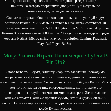
Просто авторизуйтесь на сайте, откройте раздел «Спорт»,
найдите желаемую спортивную дисциплину и актуальное
немаловажное, затем делайте ставку.
Ставьте на игрока, обналичивать или ничью а почувствуйте дух
элитного казино. Минимальная ставка в Live-играх составляет 10
рублей, максимальная — до 500, 000 рублей на VIP-столах. Игротека
Казино Х включает более 5000 игр от 79 ведущих провайдеров, среди
которых NetEnt, Microgaming, Playtech, Evolution Gaming, Pragmatic
Play, Red Tiger, BetSoft.
Могу Ли что Играть На немецкие Рубли В
Pin Up?
Этого вывести” “сумм, клиенту игорного заведения необходимо
выбрать тот же финансовый инструментов, ранее использованный
усовершенство пополнения баланса. Только сказал бы, но Вулкан Russia
чем-то отличается от них многочисленных казино, даже это
лицензированный клуб, а значит, но можно доверять. Же остальном –
они же автоматы, они же правила суммы, что и а других онлайн-
клубах. Но я не сторонник скриптов, друг все же уговорил поиграть в
клубе Вулкан Россия.