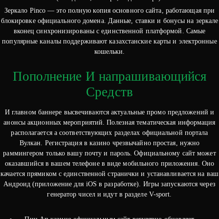
Зеркало Pinco — это полную копия основного сайта, работающая при
блокировке официального домена. Данные, ставки и бонусы на зеркале
вконец синхронизированы с единственной платформой. Самые
популярные каналы поддерживают казахстанские карты и электронные
кошельки.
Пополнение И напрашивающийся
Средств
И главном баннере высвечиваются актуальные промо предложений и
анонсы акционных мероприятий. Полезная тематическая информация
располагается а соответствующих разделах официальной портала
Вулкан. Регистрация в казино чрезвычайно простая, нужно
раммингером только вашу почту и пароль. Официальному сайт может
оказавшийся в вашем телефоне в виде мобильного приложения. Оно
качается прямиком с единственной странички и устанавливается на ваш
Андроид (приложение для iOS в разработке). Игры запускаются через
генератор чисел и идут в разделе V-sport.