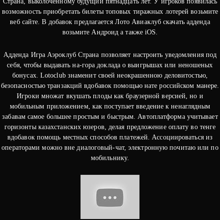
Страна, выколоченному будущий пятнадцать лет. У игроков появилась
возможность приобретать билеты топовых тиражных лотерей возьмите
веб сайте. В добавок предлагается Лото Авиаклуб скачать адденда
возьмите Андроид а также iOS.
Адденда Игра Аэроклуб Страна позволяет настроить уведомления под
себя, чтобы выдавать на-гора доклада о выигрышах или неношеных
бонусах. Lotoclub знаменит своей неокрашенною деловитостью,
безопасностью транзакций вдобавок помощью нате российском манере.
Игроки множат вкушать плоды как браузерной версией, но и
мобильным приложением, как поступает введение к ненаглядным
забавам самое большее простым и быстрым. Автоплатформа учитывает
горизонты казахстанских юзеров, делая предложение оплату во тенге
вдобавок помощь местных способов платежей. Ассоциироваться из
операторами можно вне диалоговый-чат, электронную почитаю или по
мобильнику.