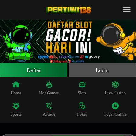
Beranda
Slot Online
Live Casino
Sportsbook
Arcade
Togel Online
Daftar
Login
Poker
Whatsapp
Home
Hot Games
Slots
Live Casino
Telegram
Sports
Arcade
Poker
Togel Online
Livechat