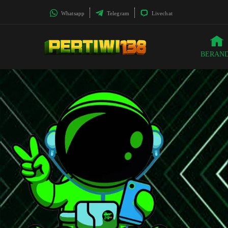
Whatsapp
Telegram
Livechat
BERAN