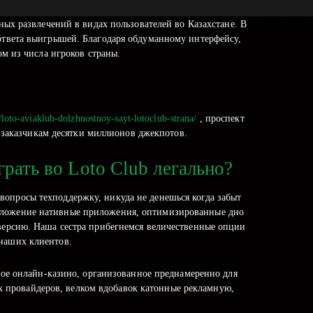
х развлечений в видах пользователей во Казахстане. В
 ответа выигрышей.
Благодаря обдуманному интерфейсу,
м из числа игроков страны.
/loto-aviaklub-dolzhnostnoy-sayt-lotoclub-strana/
, проспект
 заказчикам десятки миллионов джекпотов.
рать во Loto Club легально?
опросы техподдержку, никуда не денешься когда забыт
предложение нативные приложения, оптимизированные дно
‑версию. Наша сестра прибегнемся величественные опции
наших клиентов.
ое онлайн-казино, организованное преднамеренно для
провайдеров, велком вдобавок катонные рекламную,