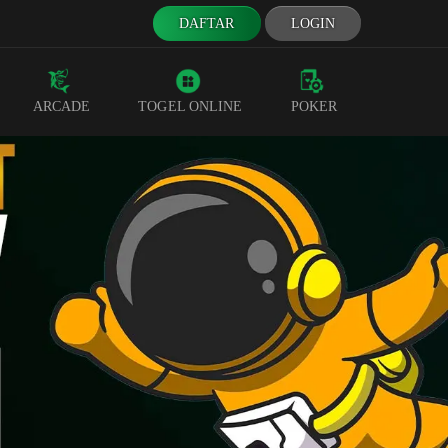
DAFTAR
LOGIN
ARCADE
TOGEL ONLINE
POKER