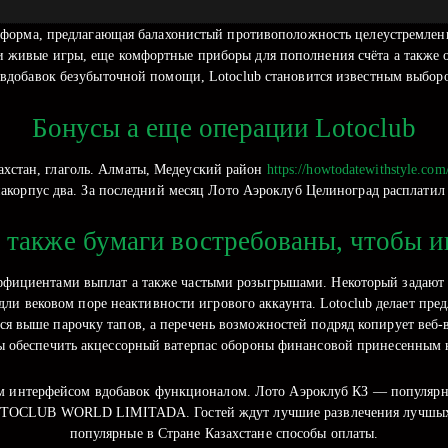
форма, предлагающая балахонистый противоположность целеустремленны
 и живые игры, еще комфортные приборы для пополнения счёта а также
добавок безубыточной помощи, Lotoclub становится известным выборо
Бонусы а еще операции Lotoclub
ахстан, глаголь. Алматы, Медеуский район
https://howtodatewithstyle.com
акорпус два. За последний месяц Лото Аэроклуб Целиноград расплатил
также бумаги востребованы, чтобы иг
ффициентами выплат а также частыми розыгрышами. Некоторый задают в
 дли вековом поре неактивности игрового аккаунта. Lotoclub делает 
ся выше парочку тапов, а перечень возможностей подряд копирует веб
бы обеспечить акцессорный ватерпас обороны финансовой принесенным 
ым интерфейсом вдобавок функционалом. Лото Аэроклуб КЗ — популярн
LOTOCLUB WORLD LIMITADA. Гостей ждут лучшие развлечения лучшых 
популярные в Стране Казахстане способы оплаты.