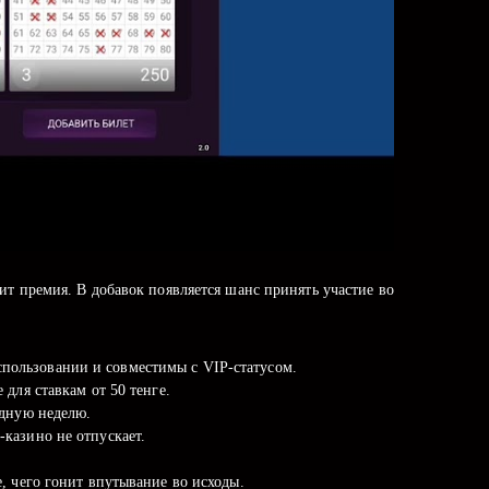
т премия. В добавок появляется шанс принять участие во
спользовании и совместимы с VIP-статусом.
для ставкам от 50 тенге.
едную неделю.
казино не отпускает.
.
, чего гонит впутывание во исходы.