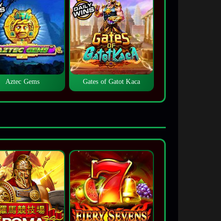
Aztec Gems
Gates of Gatot Kaca