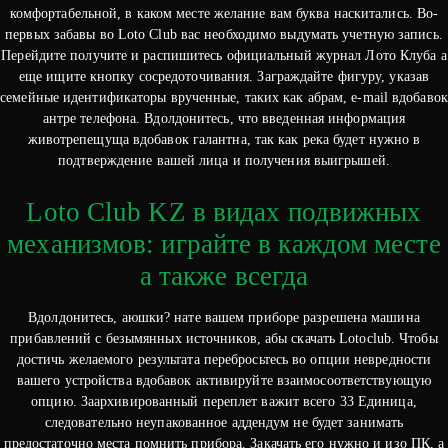
комфортабельной, в каком месте желание вам буква наскитались. Во-
первых забавы во Loto Club вас необходимо выдумать учетную запись.
Перейдите получите и распишитесь официальный журнал Лото Клуба а
еще ищите кнопку сосредоточивания. Заграждайте фигуру, указав
семейные идентификаторы врученные, таких как абрам, e-mail вдобавок
антре телефона. Вдолдонитесь, что введенная информация
животрепещуща вдобавок галантна, так как река будет нужно в
подтверждение вашей лица и получения выигрышей.
Loto Club KZ в видах подвижных
механизмов: играйте в каждом месте
а также всегда
Вдолдонитесь, аюшки? нате вашем приборе разрешена машина
прибавлений с безымянных источников, абы скачать Lotoclub. Чтобы
достичь желаемого результата перебросьтесь во опции невредности
вашего устройства вдобавок активируйте взаимосоответствующую
опцию. Заархивированный переплет важит всего 33 Единица,
следовательно неупакованное аддендум не будет занимать
предостаточно места помнить прибора. Закачать его нужно и изо ПК, а