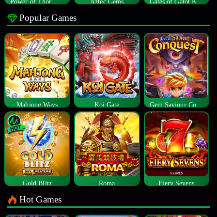
Power of Thor Megaways
Aztec Gems
Gates of Gatot Kaca
Popular Games
Mahjong Ways
Koi Gate
Gem Saviour Conquest
Gold Blitz
Roma
Fiery Sevens
Hot Games