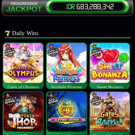
Daily Wins
Gates of Olympus
Starlight Princess
Sweet Bonanza