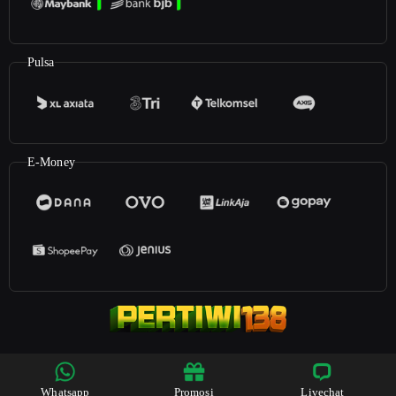
Pulsa
E-Money
©2023
Pertiwi138
. All rights reserved | 18+
Whatsapp
Promosi
Livechat