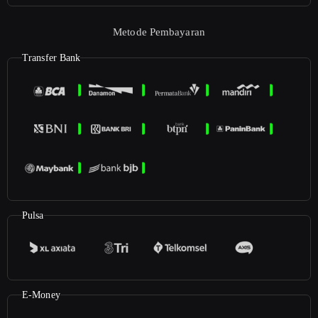
Metode Pembayaran
Transfer Bank
Pulsa
E-Money