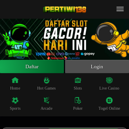
Beranda
Slot Online
Live Casino
Sportsbook
Arcade
Togel Online
Daftar
Login
Poker
Whatsapp
Home
Hot Games
Slots
Live Casino
Telegram
Sports
Arcade
Poker
Togel Online
Livechat