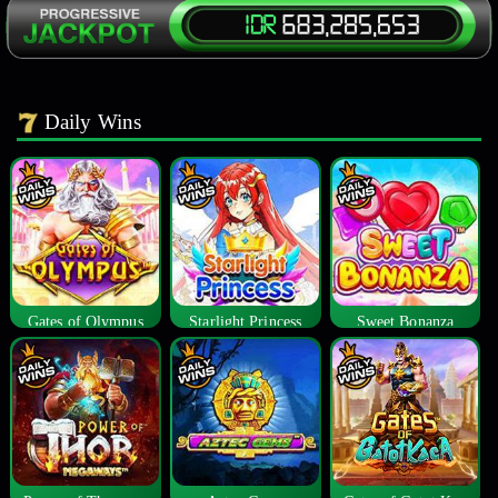
Daily Wins
Gates of Olympus
Starlight Princess
Sweet Bonanza