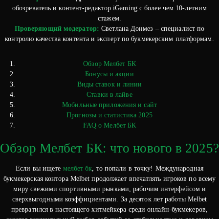
обозреватель и контент-редактор iGaming с более чем 10-летним
стажем.
Проверяющий модератор:
Светлана Донмез – специалист по
контролю качества контента и эксперт по букмекерским платформам.
Обзор Мелбет БК
Бонусы и акции
Виды ставок и линии
Ставки в лайве
Мобильные приложения и сайт
Прогнозы и статистика 2025
FAQ о Мелбет БК
Обзор Мелбет БК: что нового в 2025?
Если вы ищете
мелбет бк
, то попали в точку! Международная
букмекерская контора Melbet продолжает впечатлять игроков по всему
миру свежими спортивными рынками, рабочим интерфейсом и
сверхвыгодными коэффициентами. За десяток лет работы Melbet
превратился в настоящего хитмейкера среди онлайн-букмекеров,