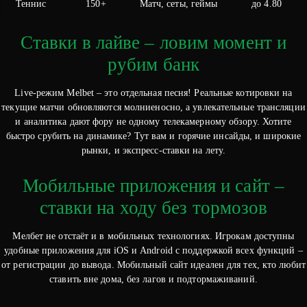
Теннис
150+
Матч, сеты, геймы
до 4.80
Ставки в лайве – ловим момент и
рубим банк
Live-режим Melbet – это отдельная песня! Реальные котировки на
текущие матчи обновляются молниеносно, а увлекательные трансляции
и аналитика дают фору не одному телекамерному обзору. Хотите
быстро срубить на динамике? Тут вам и горячие инсайды, и широкие
рынки, и экспресс-ставки на лету.
Мобильные приложения и сайт –
ставки на ходу без тормозов
Мелбет не отстаёт и в мобильных технологиях. Игрокам доступны
удобные приложения для iOS и Android с поддержкой всех функций –
от регистрации до вывода. Мобильный сайт идеален для тех, кто любит
ставить вне дома, без лагов и подтормаживаний.