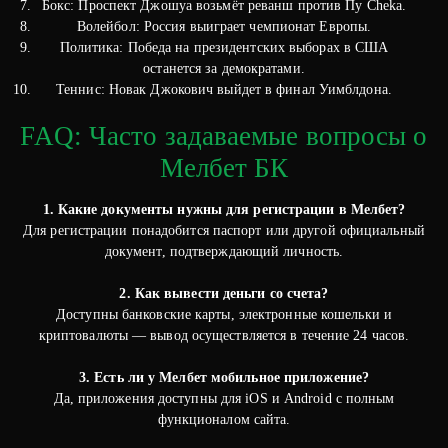
Бокс: Проспект Джошуа возьмёт реванш против Пу Cheka.
Волейбол: Россия выиграет чемпионат Европы.
Политика: Победа на президентских выборах в США
останется за демократами.
Теннис: Новак Джокович выйдет в финал Уимблдона.
FAQ: Часто задаваемые вопросы о
Мелбет БК
1. Какие документы нужны для регистрации в Мелбет?
Для регистрации понадобится паспорт или другой официальный
документ, подтверждающий личность.
2. Как вывести деньги со счета?
Доступны банковские карты, электронные кошельки и
криптовалюты — вывод осуществляется в течение 24 часов.
3. Есть ли у Мелбет мобильное приложение?
Да, приложения доступны для iOS и Android с полным
функционалом сайта.