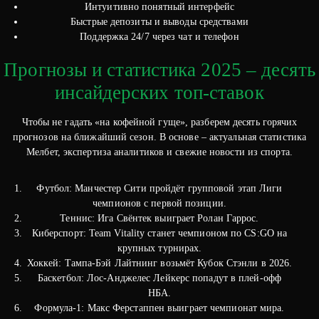
Интуитивно понятный интерфейс
Быстрые депозиты и выводы средствами
Поддержка 24/7 через чат и телефон
Прогнозы и статистика 2025 – десять
инсайдерских топ-ставок
Чтобы не гадать «на кофейной гуще», разберем десять горячих
прогнозов на ближайший сезон. В основе – актуальная статистика
Мелбет, экспертиза аналитиков и свежие новости из спорта.
Футбол: Манчестер Сити пройдёт групповой этап Лиги
чемпионов с первой позиции.
Теннис: Ига Свёнтек выиграет Ролан Гаррос.
Киберспорт: Team Vitality станет чемпионом по CS:GO на
крупных турнирах.
Хоккей: Тампа-Бэй Лайтнинг возьмёт Кубок Стэнли в 2026.
Баскетбол: Лос-Анджелес Лейкерс попадут в плей-офф
НБА.
Формула-1: Макс Ферстаппен выиграет чемпионат мира.