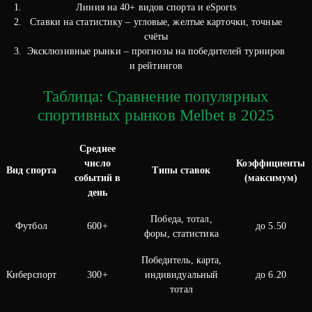
Линия на 40+ видов спорта и eSports
Ставки на статистику – угловые, желтые карточки, точные
счёты
Эксклюзивные рынки – прогнозы на победителей турниров
и рейтингов
Таблица: Сравнение популярных
спортивных рынков Melbet в 2025
Среднее
число
Коэффициенты
Вид спорта
Типы ставок
событий в
(максимум)
день
Победа, тотал,
Футбол
600+
до 5.50
форы, статистика
Победитель, карта,
Киберспорт
300+
индивидуальный
до 6.20
тотал