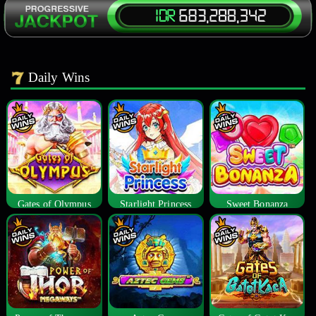
Daily Wins
Gates of Olympus
Starlight Princess
Sweet Bonanza