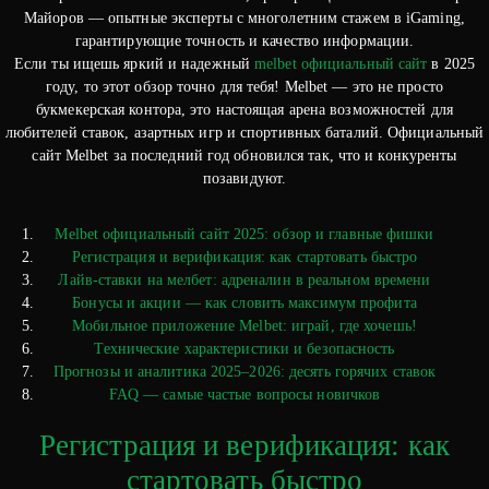
Майоров — опытные эксперты с многолетним стажем в iGaming,
гарантирующие точность и качество информации.
Если ты ищешь яркий и надежный
melbet официальный сайт
в 2025
году, то этот обзор точно для тебя! Melbet — это не просто
букмекерская контора, это настоящая арена возможностей для
любителей ставок, азартных игр и спортивных баталий. Официальный
сайт Melbet за последний год обновился так, что и конкуренты
позавидуют.
Melbet официальный сайт 2025: обзор и главные фишки
Регистрация и верификация: как стартовать быстро
Лайв-ставки на мелбет: адреналин в реальном времени
Бонусы и акции — как словить максимум профита
Мобильное приложение Melbet: играй, где хочешь!
Технические характеристики и безопасность
Прогнозы и аналитика 2025–2026: десять горячих ставок
FAQ — самые частые вопросы новичков
Регистрация и верификация: как
стартовать быстро