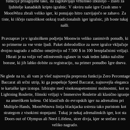
funkcije prilagojene tako, da zagotavljajo vrhunsko izkušnjo – zlasti za
ljubitelje kanadskih kripto igralnic. V okviru naše igre Crash smo v
MoonWinu zbrali veliko iger, ki ponujajo hitro razvijajočo se zabavo. Za
tiste, ki iščejo raznolikost onkraj tradicionalnih iger igralnic, jih boste tukaj
našli.
Pravzaprav je v igralniškem podjetju Moonwin veliko zanimivih ponudb, ki
so primerne za vse vrste ljudi. Paket dobrodošlice za nove igralce vključuje
dvojno nagrado z odlično omejitvijo od 7.500 $ in 100 brezplačnimi vrtljaji.
Hkrati je na voljo več edinstvenih oglasov in vsak teden lahko naložite
bonuse, ki jih lahko dobite za registracijo, na primer ponudbo Igre dneva.
Ne glede na to, ali vam je všeč najnovejša preprosta funkcija Zero Percentage
Baccarat ali srčni utrip, ki ga pospešuje Speed ​​Baccarat, najnovejša eleganca
te kartaške igre izstopa. Izbirajte med visokonapetostnimi možnostmi, kot so
Lightning Roulette, filmski vrtljaji v Immersive Roulette ali klasično igranje
na ameriškem kolesu. Od klasičnih do evropskih iger na adrenalinu pri
Multiple-Hands, MoonWinova linija blackjacka ustreza tako puristom kot
strategom z visokimi stopnjami. Tukaj je nekaj adrenalinskih iger, kot sta
Doors out of Olympus ali Need Lifeless, sicer divja, kjer se srečate z res
veliko nagrado.