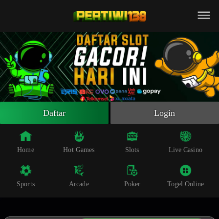
Beranda
Slot Online
Live Casino
Sportsbook
Arcade
Togel Online
Daftar
Login
Poker
Whatsapp
Home
Hot Games
Slots
Live Casino
Telegram
Sports
Arcade
Poker
Togel Online
Livechat