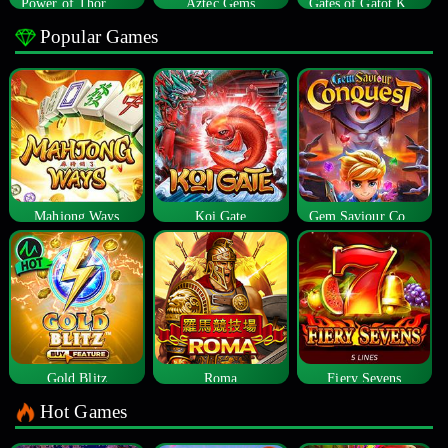
Power of Thor Megaways
Aztec Gems
Gates of Gatot Kaca
Popular Games
Mahjong Ways
Koi Gate
Gem Saviour Conquest
Gold Blitz
Roma
Fiery Sevens
Hot Games