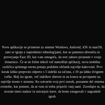
Nove aplikacije so primerne za sisteme Windows, Android, iOS in macOS,
zato se igrajo z naprednimi tehnologijami, kot so pametna obvestila in
preverjanje Face ID, kar vam omogoča, da svet zabave prinesete v svojo
denarnico. Če se ne želite nikoli več nameščati aplikacij, nova mobilna
različica spletnega mesta ponuja podoben občutek najvišje kakovosti. Prvi
korak lahko preprosto odprete s 5 izdelki na računu, z 10 pa lahko dvignete
točke. Bolj ko igrate, več izdelkov zberete in na koncu se povzpnete na
najvišje mesto v sistemu. Ko ustvarite svoj prvi stavek, postanete del sistema
zvestobe, kar pomeni, da se vam ni treba prijaviti vanj sami. Zavedajte se, da
morate imeti nadzor in ustvarjati stave, da boste zmagovali v nagradnih
igrah.