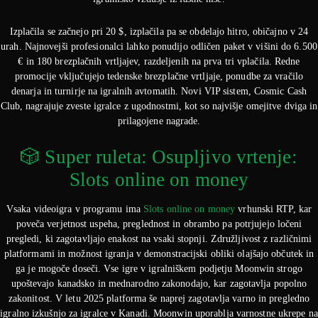
Izplačila se začnejo pri 20 $, izplačila pa se obdelajo hitro, običajno v 24
urah. Najnovejši profesionalci lahko ponudijo odličen paket v višini do 6.500
€ in 180 brezplačnih vrtljajev, razdeljenih na prva tri vplačila. Redne
promocije vključujejo tedenske brezplačne vrtljaje, ponudbe za vračilo
denarja in turnirje na igralnih avtomatih. Novi VIP sistem, Cosmic Cash
Club, nagrajuje zveste igralce z ugodnostmi, kot so najvišje omejitve dviga in
prilagojene nagrade.
🎲 Super ruleta: Osupljivo vrtenje:
Slots online on money
Vsaka videoigra v programu ima
Slots online on money
vrhunski RTP, kar
poveča verjetnost uspeha, preglednost in obrambo pa potrjujejo ločeni
pregledi, ki zagotavljajo enakost na vsaki stopnji. Združljivost z različnimi
platformami in možnost igranja v demonstracijski obliki olajšajo občutek in
ga je mogoče doseči. Vse igre v igralniškem podjetju Moonwin strogo
upoštevajo kanadsko in mednarodno zakonodajo, kar zagotavlja popolno
zakonitost. V letu 2025 platforma še naprej zagotavlja varno in pregledno
igralno izkušnjo za igralce v Kanadi. Moonwin uporablja varnostne ukrepe na