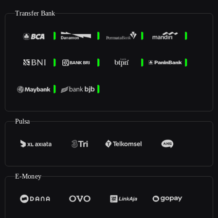
Transfer Bank
Pulsa
E-Money