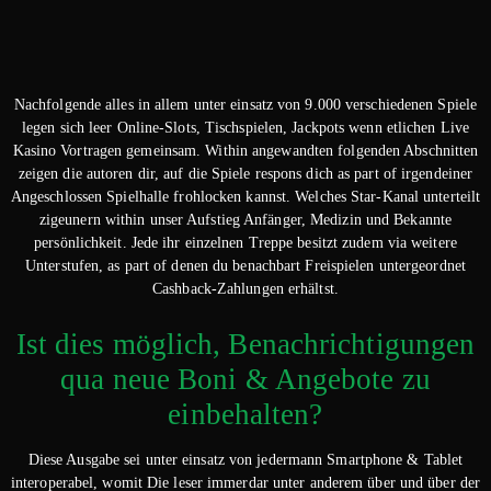
Nachfolgende alles in allem unter einsatz von 9.000 verschiedenen Spiele
legen sich leer Online-Slots, Tischspielen, Jackpots wenn etlichen Live
Kasino Vortragen gemeinsam. Within angewandten folgenden Abschnitten
zeigen die autoren dir, auf die Spiele respons dich as part of irgendeiner
Angeschlossen Spielhalle frohlocken kannst. Welches Star-Kanal unterteilt
zigeunern within unser Aufstieg Anfänger, Medizin und Bekannte
persönlichkeit. Jede ihr einzelnen Treppe besitzt zudem via weitere
Unterstufen, as part of denen du benachbart Freispielen untergeordnet
Cashback-Zahlungen erhältst.
Ist dies möglich, Benachrichtigungen
qua neue Boni & Angebote zu
einbehalten?
Diese Ausgabe sei unter einsatz von jedermann Smartphone & Tablet
interoperabel, womit Die leser immerdar unter anderem über und über der