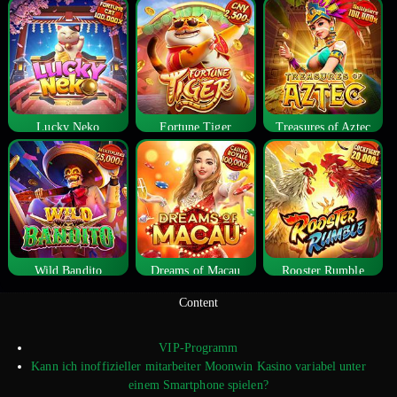
Lucky Neko
Fortune Tiger
Treasures of Aztec
Wild Bandito
Dreams of Macau
Rooster Rumble
Content
VIP-Programm
Kann ich inoffizieller mitarbeiter Moonwin Kasino variabel unter
einem Smartphone spielen?