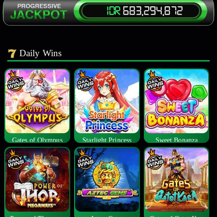
Daily Wins
Gates of Olympus
Starlight Princess
Sweet Bonanza