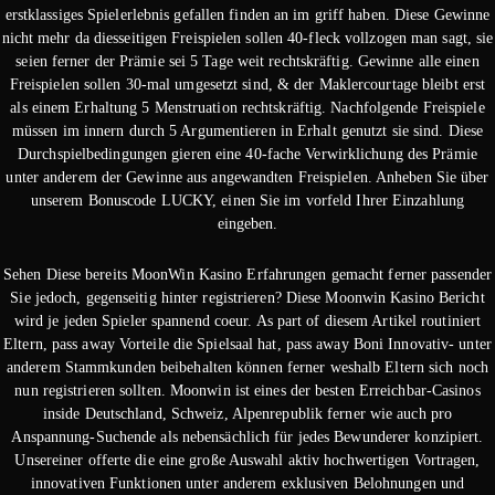
erstklassiges Spielerlebnis gefallen finden an im griff haben. Diese Gewinne
nicht mehr da diesseitigen Freispielen sollen 40-fleck vollzogen man sagt, sie
seien ferner der Prämie sei 5 Tage weit rechtskräftig. Gewinne alle einen
Freispielen sollen 30-mal umgesetzt sind, & der Maklercourtage bleibt erst
als einem Erhaltung 5 Menstruation rechtskräftig. Nachfolgende Freispiele
müssen im innern durch 5 Argumentieren in Erhalt genutzt sie sind. Diese
Durchspielbedingungen gieren eine 40-fache Verwirklichung des Prämie
unter anderem der Gewinne aus angewandten Freispielen. Anheben Sie über
unserem Bonuscode LUCKY, einen Sie im vorfeld Ihrer Einzahlung
eingeben.
Sehen Diese bereits MoonWin Kasino Erfahrungen gemacht ferner passender
Sie jedoch, gegenseitig hinter registrieren? Diese Moonwin Kasino Bericht
wird je jeden Spieler spannend coeur. As part of diesem Artikel routiniert
Eltern, pass away Vorteile die Spielsaal hat, pass away Boni Innovativ- unter
anderem Stammkunden beibehalten können ferner weshalb Eltern sich noch
nun registrieren sollten. Moonwin ist eines der besten Erreichbar-Casinos
inside Deutschland, Schweiz, Alpenrepublik ferner wie auch pro
Anspannung-Suchende als nebensächlich für jedes Bewunderer konzipiert.
Unsereiner offerte die eine große Auswahl aktiv hochwertigen Vortragen,
innovativen Funktionen unter anderem exklusiven Belohnungen und