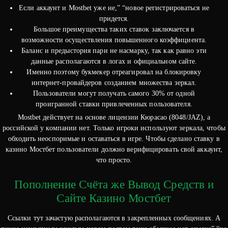
Если аккаунт и Mostbet уже не,” “новое регистрироваться не
придется.
Большое преимущества таких ставок заключается в
возможности осуществления повышенного коэффициента.
Баланс и предыстория пари не насмарку, так как равно эти
данные располагаются в логах и официальном сайте.
Именно поэтому букмекер отреагировал на блокировку
интернет-провайдеров созданием множества зеркал.
Пользователи могут получать самого 30% от одной
проигранной ставки привлеченных пользователя.
Mostbet действует на основе лицензии Кюрасао (8048/JAZ), а
российской у компании нет. Только игроки используют зеркала, чтобы
обходить неоспоримые и оставаться в игре. Чтобы сделано ставку в
казино Мостбет пользователи должно верифицировать свой аккаунт,
что просто.
Пополнение Счёта же Вывод Средств и
Сайте Казино Мостбет
Ссылки тут зачастую располагаются в закрепленных сообщениях. А