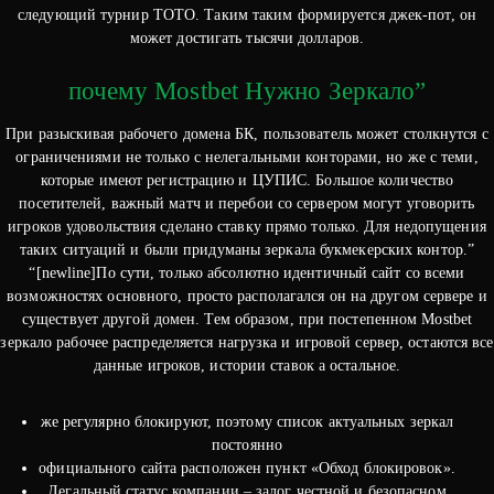
следующий турнир ТОТО. Таким таким формируется джек-пот, он
может достигать тысячи долларов.
почему Mostbet Нужно Зеркало”
При разыскивая рабочего домена БК, пользователь может столкнутся с
ограничениями не только с нелегальными конторами, но же с теми,
которые имеют регистрацию и ЦУПИС. Большое количество
посетителей, важный матч и перебои со сервером могут уговорить
игроков удовольствия сделано ставку прямо только. Для недопущения
таких ситуаций и были придуманы зеркала букмекерских контор.”
“[newline]По сути, только абсолютно идентичный сайт со всеми
возможностях основного, просто располагался он на другом сервере и
существует другой домен. Тем образом, при постепенном Mostbet
зеркало рабочее распределяется нагрузка и игровой сервер, остаются все
данные игроков, истории ставок а остальное.
же регулярно блокируют, поэтому список актуальных зеркал
постоянно
официального сайта расположен пункт «Обход блокировок».
Легальный статус компании – залог честной и безопасном