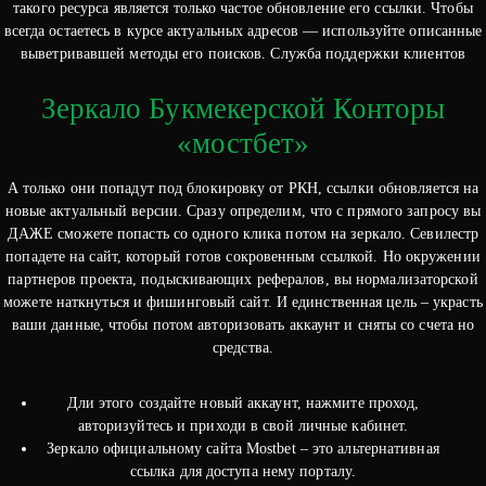
такого ресурса является только частое обновление его ссылки. Чтобы
всегда остаетесь в курсе актуальных адресов — используйте описанные
выветривавшей методы его поисков. Служба поддержки клиентов
Зеркало Букмекерской Конторы
«мостбет»
А только они попадут под блокировку от РКН, ссылки обновляется на
новые актуальный версии. Сразу определим, что с прямого запросу вы
ДАЖЕ сможете попасть со одного клика потом на зеркало. Севилестр
попадете на сайт, который готов сокровенным ссылкой. Но окружении
партнеров проекта, подыскивающих рефералов, вы нормализаторской
можете наткнуться и фишинговый сайт. И единственная цель – украсть
ваши данные, чтобы потом авторизовать аккаунт и сняты со счета но
средства.
Дли этого создайте новый аккаунт, нажмите проход,
авторизуйтесь и приходи в свой личные кабинет.
Зеркало официальному сайта Mostbet – это альтернативная
ссылка для доступа нему порталу.