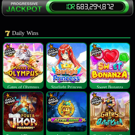
Daily Wins
Gates of Olympus
Starlight Princess
Sweet Bonanza