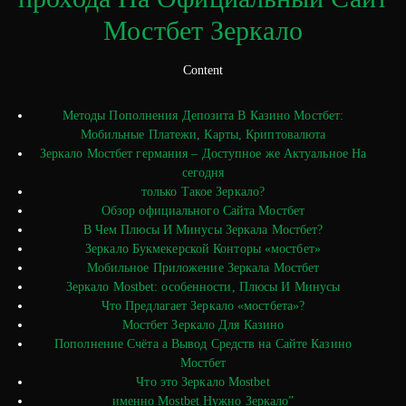
Мостбет Зеркало
Content
Методы Пополнения Депозита В Казино Мостбет:
Мобильные Платежи, Карты, Криптовалюта
Зеркало Мостбет германия – Доступное же Актуальное На
сегодня
только Такое Зеркало?
Обзор официального Сайта Мостбет
В Чем Плюсы И Минусы Зеркала Мостбет?
Зеркало Букмекерской Конторы «мостбет»
Мобильное Приложение Зеркала Мостбет
Зеркало Mostbet: особенности, Плюсы И Минусы
Что Предлагает Зеркало «мостбета»?
Мостбет Зеркало Для Казино
Пополнение Счёта а Вывод Средств на Сайте Казино
Мостбет
Что это Зеркало Mostbet
именно Mostbet Нужно Зеркало”