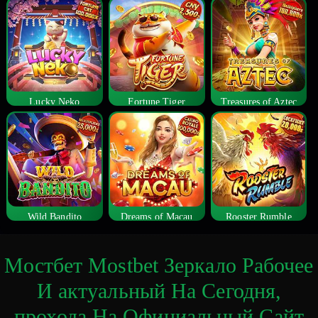
Lucky Neko
Fortune Tiger
Treasures of Aztec
Wild Bandito
Dreams of Macau
Rooster Rumble
Мостбет Mostbet Зеркало Рабочее
И актуальный На Сегодня,
прохода На Официальный Сайт