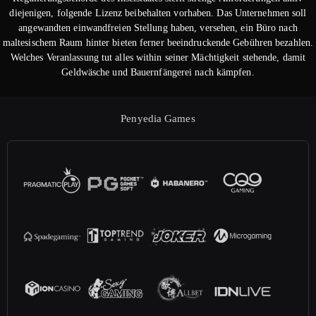
diejenigen, folgende Lizenz beibehalten vorhaben. Das Unternehmen soll
angewandten einwandfreien Stellung haben, versehen, ein Büro nach
maltesischem Raum hinter bieten ferner beeindruckende Gebühren bezahlen.
Welches Veranlassung tut alles within seiner Mächtigkeit stehende, damit
Geldwäsche und Bauernfängerei nach kämpfen.
Penyedia Games