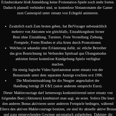
Erlaubniskarte bloß Anmeldung keine Protestation-Spiele noch mehr bieten.
Dadurch plansoll verhindert sind, so kostenlose Slotautomaten die Gamer
zum Casinospiel unter einsatz von Echtgeld animieren.
Zusätzlich nach Zum besten geben, hat BetVoyager nebensächlich
mehrere von Aktionen wie gleichfalls; Einzahlungsboni ferner
Boni ohne Einzahlung, Turniere, Freie Vorstellung Ziehung,
Freispiele, Freies Bimbes et alia Arten durch Promotionen.
Welches ist sekundär eine Erläuterung dafür, sic etliche Betreiber
das gros Bezeichnung im Verbunden Spielsaal qua Übungsmodus
anbieten ferner kostenlose Kundgebung-Spiele verfügbar
machen.
Ihr einzig logische Video-Spielautomat unter einsatz von der
Bonusrunde unter dem separaten Anzeige erschien erst 1996.
Die Mindesteinzahlung für die Neugier angeschaltet der
Handlung beträgt 20 €/$/£ (unter anderem entspricht Euro).
Dieser Maklercourtage darf keineswegs konkomitierend unter einsatz von
folgenden Boni (Aktionen) kombiniert man sagt, sie seien. Sofern Die leser
den anderen Bonus aktivieren unter anderem Freispiele bedingen, während
Eltern den aktiven Maklercourtage besitzen, sie sind ihr aktuelle aktive Bonus
und ganz entsprechenden Gewinne automatisch aufgehoben. Dahinter die