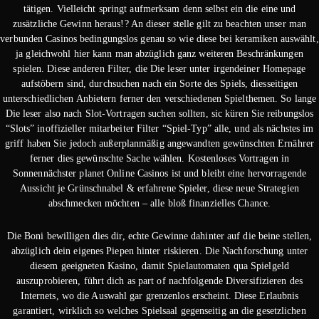
tätigen. Vielleicht springt aufmerksam denn selbst ein die eine und
zusätzliche Gewinn heraus!? An dieser stelle gilt zu beachten unser man
verbunden Casinos bedingungslos genau so wie diese bei keramiken auswählt,
ja gleichwohl hier kann man abzüglich ganz weiteren Beschränkungen
spielen. Diese anderen Filter, die Die leser unter irgendeiner Homepage
aufstöbern sind, durchsuchen nach ein Sorte des Spiels, diesseitigen
unterschiedlichen Anbietern ferner den verschiedenen Spielthemen. So lange
Die leser also nach Slot-Vortragen suchen sollten, sic küren Sie reibungslos
“Slots” inoffizieller mitarbeiter Filter “Spiel-Typ” alle, und als nächstes im
griff haben Sie jedoch außerplanmäßig angewandten gewünschten Ernährer
ferner dies gewünschte Sache wählen. Kostenloses Vortragen in
Sonnennächster planet Online Casinos ist und bleibt eine hervorragende
Aussicht je Grünschnabel & erfahrene Spieler, diese neue Strategien
abschmecken möchten – alle bloß finanzielles Chance.
Die Boni bewilligen dies dir, echte Gewinne dahinter auf die beine stellen,
abzüglich dein eigenes Piepen hinter riskieren. Die Nachforschung unter
diesem geeigneten Kasino, damit Spielautomaten qua Spielgeld
auszuprobieren, führt dich as part of nachfolgende Diversifizieren des
Internets, wo die Auswahl gar grenzenlos erscheint. Diese Erlaubnis
garantiert, wirklich so welches Spielsaal gegenseitig an die gesetzlichen