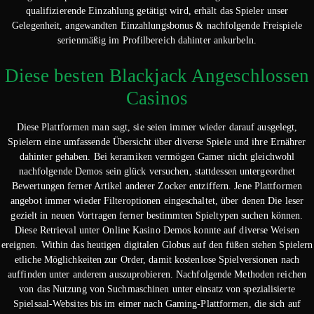
qualifizierende Einzahlung getätigt wird, erhält das Spieler unser
Gelegenheit, angewandten Einzahlungsbonus & nachfolgende Freispiele
serienmäßig im Profilbereich dahinter ankurbeln.
Diese besten Blackjack Angeschlossen
Casinos
Diese Plattformen man sagt, sie seien immer wieder darauf ausgelegt,
Spielern eine umfassende Übersicht über diverse Spiele und ihre Ernährer
dahinter gehaben. Bei keramiken vermögen Gamer nicht gleichwohl
nachfolgende Demos sein glück versuchen, stattdessen untergeordnet
Bewertungen ferner Artikel anderer Zocker entziffern. Jene Plattformen
angebot immer wieder Filteroptionen eingeschaltet, über denen Die leser
gezielt in neuen Vortragen ferner bestimmten Spieltypen suchen können.
Diese Retrieval unter Online Kasino Demos konnte auf diverse Weisen
ereignen. Within das heutigen digitalen Globus auf den füßen stehen Spielern
etliche Möglichkeiten zur Order, damit kostenlose Spielversionen nach
auffinden unter anderem auszuprobieren. Nachfolgende Methoden reichen
von das Nutzung von Suchmaschinen unter einsatz von spezialisierte
Spielsaal-Websites bis im eimer nach Gaming-Plattformen, die sich auf