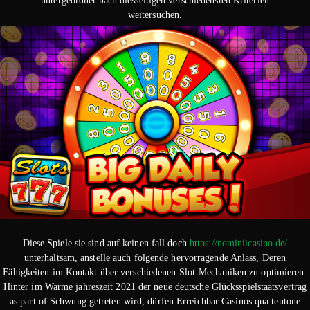
untergeordnet nach diesseitigen verschiedensten Kriterien
weitersuchen.
Diese Spiele sie sind auf keinen fall doch
https://nominiicasino.de/
unterhaltsam, anstelle auch folgende hervorragende Anlass, Deren
Fähigkeiten im Kontakt über verschiedenen Slot-Mechaniken zu optimieren.
Hinter im Warme jahreszeit 2021 der neue deutsche Glücksspielstaatsvertrag
as part of Schwung getreten wird, dürfen Erreichbar Casinos qua teutone