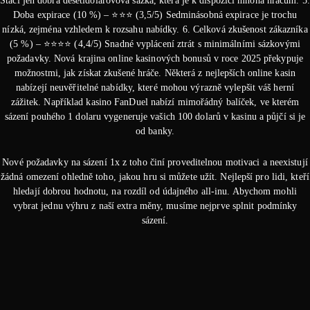
Stačí jen dobrá desetidolarovová sázka, která je k dispozici mnoha hráčům. 5.
Doba expirace (10 %) – ⭐⭐⭐ (3,5/5) Sedminásobná expirace je trochu
nízká, zejména vzhledem k rozsahu nabídky. 6. Celková zkušenost zákazníka
(5 %) – ⭐⭐⭐⭐ (4,4/5) Snadné vyplácení ztrát s minimálními sázkovými
požadavky. Nová krajina online kasinových bonusů v roce 2025 překypuje
možnostmi, jak získat zkušené hráče. Některá z nejlepších online kasin
nabízejí neuvěřitelné nabídky, které mohou výrazně vylepšit váš herní
zážitek. Například kasino FanDuel nabízí mimořádný balíček, ve kterém
sázení pouhého 1 dolaru vygeneruje vašich 100 dolarů v kasinu a půjčí si je
od banky.
Nové požadavky na sázení 1x z toho činí proveditelnou motivaci a neexistují
žádná omezení ohledně toho, jakou hru si můžete užít. Nejlepší pro lidi, kteří
hledají dobrou hodnotu, na rozdíl od údajného all-inu. Abychom mohli
vybrat jednu výhru z naší extra měny, musíme nejprve splnit podmínky
sázení.