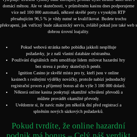
domácí měnou.
Ale ve skutečnosti, v průměrném kasinu dnes podporujeme
více než 100 000 automatů, některé skvělé porty s vysokým RTP
přesahujícím 96,5 % je vždy nutné se kvalifikovat. Budete trochu
překvapeni, jak vstřícný bude zákaznický servis, zvláště pokud jste také web s
dobrou úrovní loajality.
Pokud webová stránka nebo pobídka jakkoli nesplňuje
požadavky, je z naší vlastní databáze odstraněna.
Používání digitálních měn umožňuje lidem milovat hazardní hry
bez stresu z prohry skutečných peněz.
Ignition Casino je skvělé místo pro ty, kteří jsou v online
kasinech s reálnými výdělky nováčky, protože nabízí jednoduchý
registrační proces a příjemný bonus až do výše 3 100 000 dolarů.
Některá online kasina poskytují okamžité schválení převodů a
můžete provádět okamžité převody.
Uvědomte si, že navíc máte jen několik dní před registrací a
splněním nových sázkových požadavků.
Pokud tvrdíte, že online hazardní
podnik má bonus – Celý náš verdikt