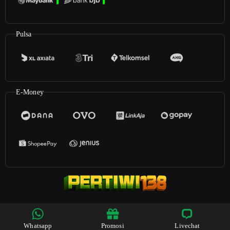
Pulsa
E-Money
©2023
Pertiwi138
. All rights reserved | 18+
Whatsapp
Promosi
Livechat