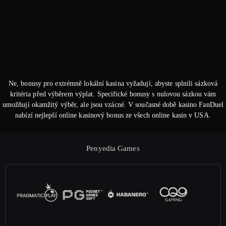
Ne, bonusy pro extrémně lokální kasina vyžadují, abyste splnili sázková
kritéria před výběrem výplat. Specifické bonusy s nulovou sázkou vám
umožňují okamžitý výběr, ale jsou vzácné. V současné době kasino FanDuel
nabízí nejlepší online kasinový bonus ze všech online kasin v USA.
Penyedia Games