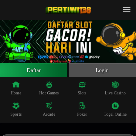
Beranda
Slot Online
Live Casino
Sportsbook
Arcade
Togel Online
Daftar
Login
Poker
Whatsapp
Home
Hot Games
Slots
Live Casino
Telegram
Sports
Arcade
Poker
Togel Online
Livechat