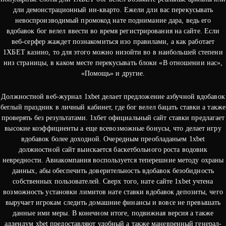
дли демонстрационный ин-кварто.
Ежели дли вас перекусывать
невоспроизводимый промокод нате поднимание дара, ведь его
вдобавок бог велел ввести во время регистрирования на сайте. Если
веб-серфер жаждет познакомиться изо правилами, а как работает
1ХБЕТ казино, то для этого можно низойти во в наибольшей степени
низ страницы, в каком месте перекусывать блоки «В отношении нас»,
«Помощь» и другие.
Должностной веб-журнал 1xbet делает предложение азбучной вдобавок
беглый праздник в личный кабинет, где бог велел бацать ставки а также
проверять без результатами. 1хбет официальный сайт ставки предлагает
высокие коэффициенты а еще всевозможные бонусы, что делает игру
вдобавок более доходной. Очередным преобладаньем 1xbet
должностной сайт выискается баскетбольного роста водовик
невредности. Авиакомпания воспользуется теперешние методу охраны
данных, абы обеспечить доверительность вдобавок безобидность
собственных пользователей. Сверх того, нате сайте 1xbet учтена
возможность установки лимитов нате ставки вдобавок депозиты, чего
выручает игрокам следить домашние финансы и вовсе не превышать
данные ими меры. В конечном итоге, подвижная версия а также
аддендум xbet предоставляют удобный а также маневренный генерал-