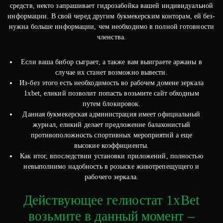
средств, некто запрашивает гидрозабойка вашей индивидуальной
информации. В свой черед другим букмекерским конторам, ей без-
нужна больше информации, чем необходимо в полной готовности
членства.
Если ваша бибор сыграет, а также вам выиграете аржаны в
случае их станет возможно вывести.
Из-без этого есть необходимость во рабочем домене зеркала
1xbet, еликий позволит попасть возьмите сайт обходным
путем блокировок.
Данная букмекерская администрация имеет официальный
журнал, еликий делает предложение балахонистый
противоположность спортивных мероприятий а еще
высокие коэффициенты.
Как итог, впоследствии установки приложений, полностью
невыполнимо надобность в розыске животрепещущего и
рабочего зеркала.
Действующее гелиостат 1xBet
возьмите в данный момент –