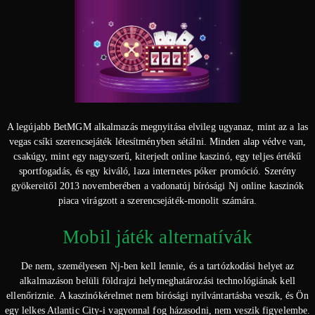
A legújabb BetMGM alkalmazás megnyitása elvileg ugyanaz, mint az a las
vegas csíki szerencsejáték létesítményben sétálni. Minden alap védve van,
csakúgy, mint egy nagyszerű, kiterjedt online kaszinó, egy teljes értékű
sportfogadás, és egy kiváló, laza internetes póker promóció. Szerény
gyökereitől 2013 novemberében a vadonatúj bírósági Nj online kaszinók
piaca virágzott a szerencsejáték-monolit számára.
Mobil játék alternatívák
De nem, személyesen Nj-ben kell lennie, és a tartózkodási helyet az
alkalmazáson belüli földrajzi helymeghatározási technológiának kell
ellenőriznie. A kaszinókérelmet nem bírósági nyilvántartásba veszik, és Ön
egy lelkes Atlantic City-i vagyonnal fog házasodni, nem veszik figyelembe.