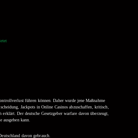
etet
 Kontrollverlust führen können. Daher wurde jene Maßnahme
cheidung, Jackpots in Online Casinos abzuschaffen, kritisch,
h erklärt. Der deutsche Gesetzgeber warfare davon überzeugt,
le ausgeben kann.
 Deutschland davon gebrauch.