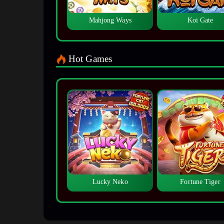
Mahjong Ways
Koi Gate
Hot Games
Lucky Neko
Fortune Tiger