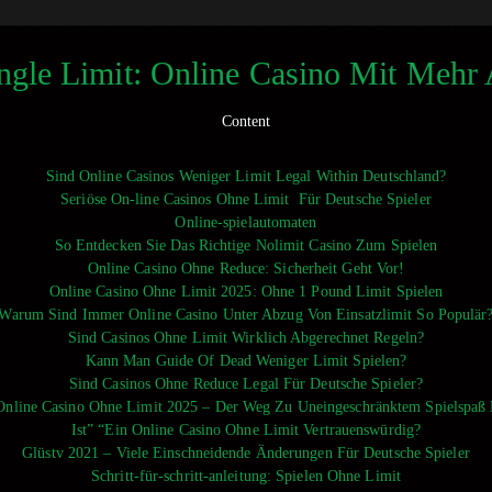
gle Limit: Online Casino Mit Mehr 
Content
Sind Online Casinos Weniger Limit Legal Within Deutschland?
Seriöse On-line Casinos Ohne Limit Für Deutsche Spieler
Online-spielautomaten
So Entdecken Sie Das Richtige Nolimit Casino Zum Spielen
Online Casino Ohne Reduce: Sicherheit Geht Vor!
Online Casino Ohne Limit 2025: Ohne 1 Pound Limit Spielen
Warum Sind Immer Online Casino Unter Abzug Von Einsatzlimit So Populär
Sind Casinos Ohne Limit Wirklich Abgerechnet Regeln?
Kann Man Guide Of Dead Weniger Limit Spielen?
Sind Casinos Ohne Reduce Legal Für Deutsche Spieler?
Online Casino Ohne Limit 2025 – Der Weg Zu Uneingeschränktem Spielspaß 
Ist” “Ein Online Casino Ohne Limit Vertrauenswürdig?
Glüstv 2021 – Viele Einschneidende Änderungen Für Deutsche Spieler
Schritt-für-schritt-anleitung: Spielen Ohne Limit