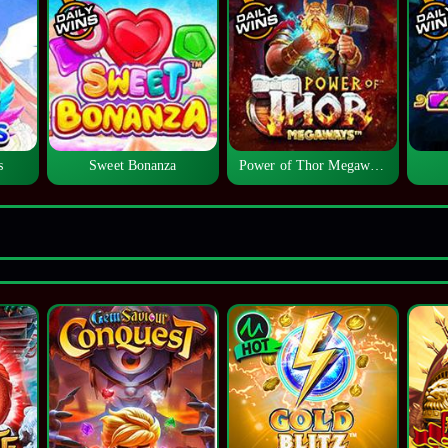
s
Sweet Bonanza
Power of Thor Megaways