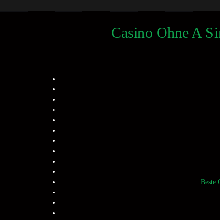
Casino Ohne A Sin
Beste 