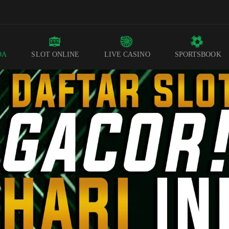
DA
SLOT ONLINE
LIVE CASINO
SPORTSBOOK