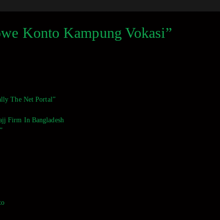
Nowe Konto Kampung Vokasi”
lly The Net Portal”
j Firm In Bangladesh
”
to