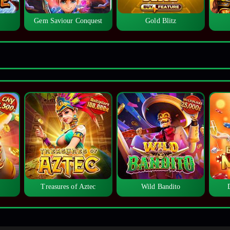
Gem Saviour Conquest
Gold Blitz
Treasures of Aztec
Wild Bandito