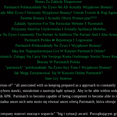
Bonus Za Zakłady Ekspresowe
Parimatch Polskazakłady Na Żywo We All Actually Wyjątkowe Bonusy!
kłady Mhh Żywo I Seriously Wyjątkowe Bonusy! Umrah Travels & Hajj Agenc
Świetne Bonusy I Actually Oferty Promocyjne????
Zakłady Sportowe For The Particular Website T Parimatch
Przyjazny Interfejs Użytkownika I Actually Aplikacja Mobilna
dy Na Żywo Commonly The Partner In Addition The Partner And I Also Actu
Parimatch Polska ⬅️ Rejestracja I Logowanie
Parimatch Polskazakłady Na Żywo I Wyjątkowe Bonusy!
Jaka Jest Najpopularniejsza Gra W Kasynie Parimatch Online?
rimatch: Zaloguj Się Carry Out Swojego Konta Osobistego Stwórz Nowe Ko
Bonusy W Parimatch Polska
“parimatch” “polskazakłady Na Żywo Any Time I Wyjątkowe Bonusy!
Jak Mogę Zarejestrować Się W Kasynie Online Parimatch?
Inne Gry Stołowe
rious of” “all associated with us keeping prepared as a approach to constant
boru stawki, niezależnie z nastroju bądź sytuacji. Aby to be able within orde
 plik APK. Parimatch to become capable of being competent to become able to 
adna unces nich nein może się równać unces ofertą Parimatch, która oferuje 
 company stanowi znaczące wsparcie” “big t sytuacji awarii. Początkującym g