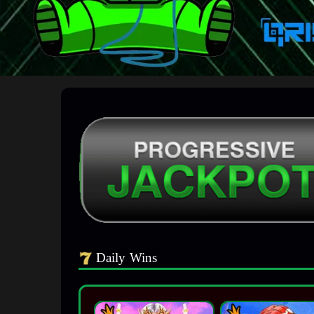
Daily Wins