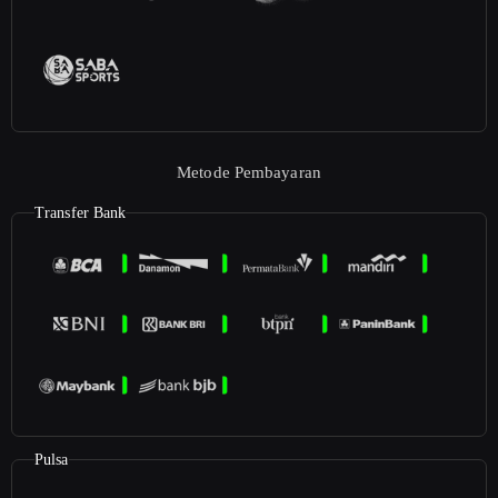
Metode Pembayaran
Transfer Bank
Pulsa