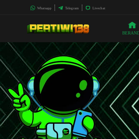
Whatsapp
Telegram
Livechat
BERAN