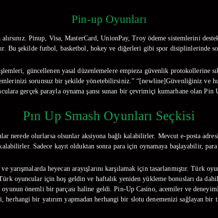
Pin-up Oyunları
a alırsınız. Pinup, Visa, MasterCard, UnionPay, Troy ödeme sistemlerini deste
. Bu şekilde futbol, basketbol, hokey ve diğerleri gibi spor disiplinlerinde so
şlemleri, güncellenen yasal düzenlemelere empieza güvenlik protokollerine sı
emlerinizi sorunsuz bir şekilde yönetebilirsiniz.” “[newline]Güvenliğiniz ve h
yunculara gerçek parayla oynama şansı sunan bir çevrimiçi kumarhane olan Pi
Pın Up Smash Oyunları Seçkisi
r nerede olurlarsa olsunlar aksiyona bağlı kalabilirler. Mevcut e-posta adresi 
kalabilirler. Sadece kayıt olduktan sonra para için oynamaya başlayabilir, para 
nda ve yarışmalarda heyecan arayışlarını karşılamak için tasarlanmıştır. Türk
o Türk oyuncular için hoş geldin ve haftalık yeniden yükleme bonusları da dah
in oyunun önemli bir parçası haline geldi. Pin-Up Casino, acemiler ve deneyiml
, herhangi bir yatırım yapmadan herhangi bir slotu denemenizi sağlayan bir t