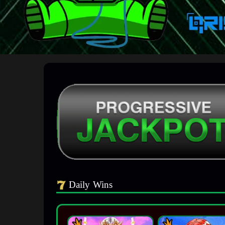
Daily Wins