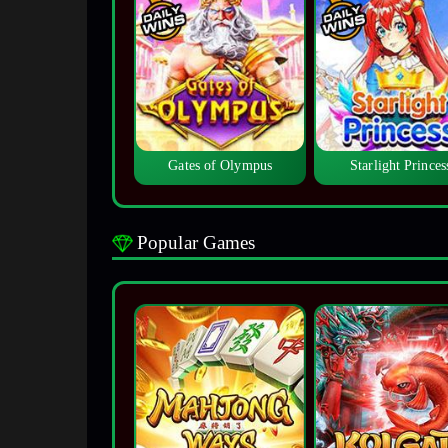
Gates of Olympus
Starlight Princes
Popular Games