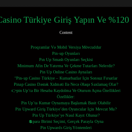
Casino Türkiye Giriş Yapın Ve %120 
Content
Proqramlar Və Mobil Versiya Mövcuddur
Pin-up Oyunları
Pın Up Smash Oyunları Seçkisi
Minimum Afin De Yatırma Ve Çekme Tutarları Nelerdir?
Pin Up Online Casino Aynaları
“Pin-up Casino Türkiye – Kumarbazlar Için Sonsuz Fırsatlar
Pinap Casino Dəstək Xidməti Ilə Necə Əlaqə Saxlamaq Olar?
👉pin Up’ta Bir Hesaba Kaydolma Ve Oturum Açma Özellikleri
Özellikler:
Pin Up’ta Kumar Oynamaya Başlamak Basit Olabilir
Pin Upward Giriş Türkiye’den Oyuncular Için Mevcut Mu?
Pin Up Türkiye’ye Nasıl Kayıt Olunur?
💲para Birimi Seçimi, Gerçek Parayla Oyna
Pin Upwards Giriş Yöntemleri