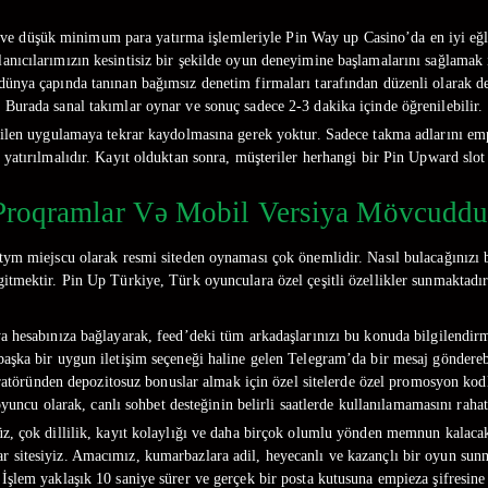
ve düşük minimum para yatırma işlemleriyle Pin Way up Casino’da en iyi eğle
anıcılarımızın kesintisiz bir şekilde oyun deneyimine başlamalarını sağlamak i
dünya çapında tanınan bağımsız denetim firmaları tarafından düzenli olarak de
Burada sanal takımlar oynar ve sonuç sadece 2-3 dakika içinde öğrenilebilir.
irilen uygulamaya tekrar kaydolmasına gerek yoktur. Sadece takma adlarını empi
k yatırılmalıdır. Kayıt olduktan sonra, müşteriler herhangi bir Pin Upward sl
Proqramlar Və Mobil Versiya Mövcuddu
mtym miejscu olarak resmi siteden oynaması çok önemlidir. Nasıl bulacağınızı 
gitmektir. Pin Up Türkiye, Türk oyunculara özel çeşitli özellikler sunmaktadır
ya hesabınıza bağlayarak, feed’deki tüm arkadaşlarınızı bu konuda bilgilendirm
başka bir uygun iletişim seçeneği haline gelen Telegram’da bir mesaj gönderebi
atöründen depozitosuz bonuslar almak için özel sitelerde özel promosyon kodla
oyuncu olarak, canlı sohbet desteğinin belirli saatlerde kullanılamamasını raha
yüz, çok dillilik, kayıt kolaylığı ve daha birçok olumlu yönden memnun kalacakt
r sitesiyiz. Amacımız, kumarbazlara adil, heyecanlı ve kazançlı bir oyun sunman
. İşlem yaklaşık 10 saniye sürer ve gerçek bir posta kutusuna empieza şifresine