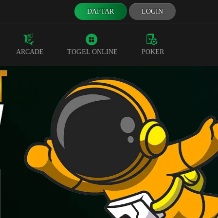
DAFTAR
LOGIN
ARCADE
TOGEL ONLINE
POKER