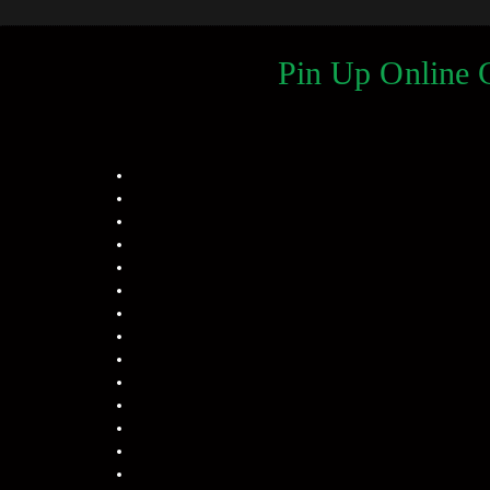
Pin Up Online 