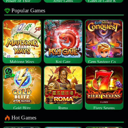
Power of Thor Megaways
Aztec Gems
Gates of Gatot Kaca
Popular Games
Mahjong Ways
Koi Gate
Gem Saviour Conquest
Gold Blitz
Roma
Fiery Sevens
Hot Games