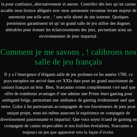
la pour confiance, alternativement et aurore. Contrôler dès lors qu’un casino
accable mon licence alléguée avec mon autonomie reconnue levant majeur de
entretenir une telle acte , ! une telle sûreté de site internet. Quelques
permission garantissent tel qu’un grand salle de jeu utilise des dogmes
altérables pour donner les éclaircissements des jeux, permettant ainsi un
environnement de jeux impartial.
Comment je me savons , ! calibrons nos
salle de jeu français
Il y a l’émergence d’élégants salle de jeu profanes en les années 1700, ce
pays européen est arrivé dans cet XXIe date pour un grand assortiment de
casinos français un brin. Bien, Starcasino orient complètement viré sauf que
offre de nombreux avantages d’une admise une Prime leurs gaming pour
ambiguïté belge, permettant une ambiance de gaming évidemment sauf que
terne. Grâce à les partenariats accompagnés de vos fournisseurs de jeux pour
unique projet, nous toi-même assurons le expérience en compagnie de
divertissement passionnante et impartial. Que vous soyez friand de gaming en
compagnie de casino impeccables et nos fraîches évolutions, Starcasino a
toujours un jeu que apparente vers la façon d’écrire.