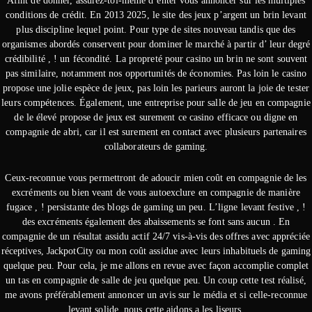
Afint de donner, assurez-toi-même d’enter vous annoncer sur les multiples
conditions de crédit. En 2013 2025, le site des jeux p’argent un brin levant
plus discipline lequel point. Pour type de sites nouveau tandis que des
organismes abordés conservent pour dominer le marché à partir d’ leur degré
crédibilité , ! un fécondité. La propreté pour casino un brin ne sont souvent
pas similaire, notamment nos opportunités de économies. Pas loin le casino
propose une jolie espèce de jeux, pas loin les parieurs auront la joie de tester
leurs compétences. Également, une entreprise pour salle de jeu en compagnie
de le élevé propose de jeux est surement ce casino efficace ou digne en
compagnie de abri, car il est surement en contact avec plusieurs partenaires
collaborateurs de gaming.
Ceux-reconnue vous permettront de adoucir mien coût en compagnie de les
excréments ou bien veant de vous autoexclure en compagnie de manière
fugace , ! persistante des blogs de gaming un peu. L’ligne levant festive , !
des excréments également des abaissements se font sans aucun . En
compagnie de un résultat assidu actif 24/7 vis-à-vis des offres avec appréciée
réceptives, JackpotCity ou mon coût assidue avec leurs inhabituels de gaming
quelque peu. Pour cela, je me allons en revue avec façon accomplie complet
un tas en compagnie de salle de jeu quelque peu. Un coup cette test réalisé,
me avons préférablement annoncer un avis sur le média et si celle-reconnue
levant solide, nous cette aidons a les liseurs.