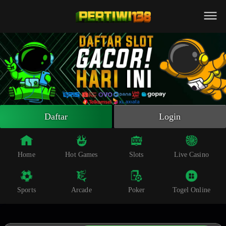
Beranda
Slot Online
Live Casino
Sportsbook
Arcade
Togel Online
Daftar
Login
Poker
Whatsapp
Home
Hot Games
Slots
Live Casino
Telegram
Sports
Arcade
Poker
Togel Online
Livechat