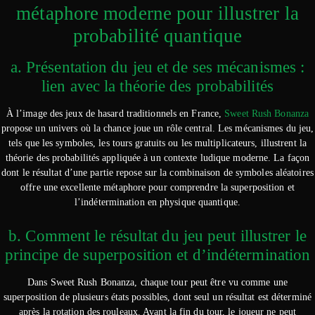
métaphore moderne pour illustrer la
probabilité quantique
a. Présentation du jeu et de ses mécanismes :
lien avec la théorie des probabilités
À l’image des jeux de hasard traditionnels en France,
Sweet Rush Bonanza
propose un univers où la chance joue un rôle central. Les mécanismes du jeu,
tels que les symboles, les tours gratuits ou les multiplicateurs, illustrent la
théorie des probabilités appliquée à un contexte ludique moderne. La façon
dont le résultat d’une partie repose sur la combinaison de symboles aléatoires
offre une excellente métaphore pour comprendre la superposition et
l’indétermination en physique quantique.
b. Comment le résultat du jeu peut illustrer le
principe de superposition et d’indétermination
Dans Sweet Rush Bonanza, chaque tour peut être vu comme une
superposition de plusieurs états possibles, dont seul un résultat est déterminé
après la rotation des rouleaux. Avant la fin du tour, le joueur ne peut