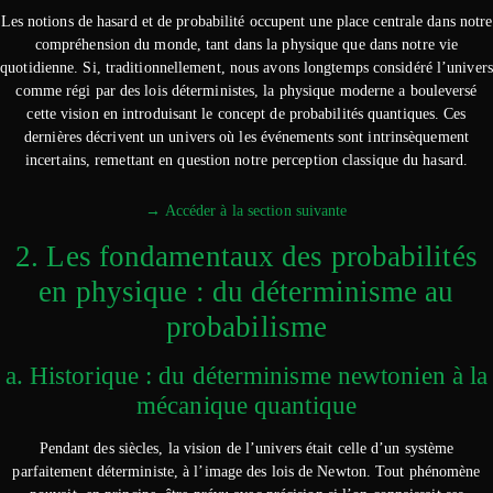
Les notions de hasard et de probabilité occupent une place centrale dans notre
compréhension du monde, tant dans la physique que dans notre vie
quotidienne. Si, traditionnellement, nous avons longtemps considéré l’univers
comme régi par des lois déterministes, la physique moderne a bouleversé
cette vision en introduisant le concept de probabilités quantiques. Ces
dernières décrivent un univers où les événements sont intrinsèquement
incertains, remettant en question notre perception classique du hasard.
→ Accéder à la section suivante
2. Les fondamentaux des probabilités
en physique : du déterminisme au
probabilisme
a. Historique : du déterminisme newtonien à la
mécanique quantique
Pendant des siècles, la vision de l’univers était celle d’un système
parfaitement déterministe, à l’image des lois de Newton. Tout phénomène