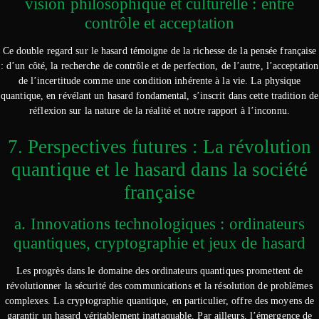
vision philosophique et culturelle : entre
contrôle et acceptation
Ce double regard sur le hasard témoigne de la richesse de la pensée française
: d’un côté, la recherche de contrôle et de perfection, de l’autre, l’acceptation
de l’incertitude comme une condition inhérente à la vie. La physique
quantique, en révélant un hasard fondamental, s’inscrit dans cette tradition de
réflexion sur la nature de la réalité et notre rapport à l’inconnu.
7. Perspectives futures : La révolution
quantique et le hasard dans la société
française
a. Innovations technologiques : ordinateurs
quantiques, cryptographie et jeux de hasard
Les progrès dans le domaine des ordinateurs quantiques promettent de
révolutionner la sécurité des communications et la résolution de problèmes
complexes. La cryptographie quantique, en particulier, offre des moyens de
garantir un hasard véritablement inattaquable. Par ailleurs, l’émergence de