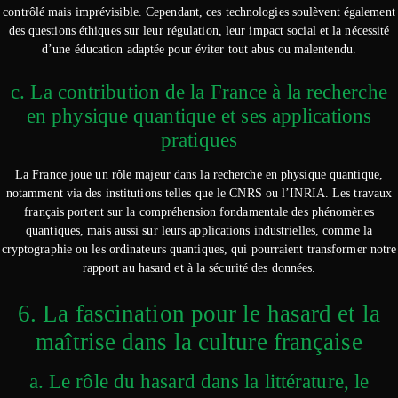
contrôlé mais imprévisible. Cependant, ces technologies soulèvent également
des questions éthiques sur leur régulation, leur impact social et la nécessité
d’une éducation adaptée pour éviter tout abus ou malentendu.
c. La contribution de la France à la recherche
en physique quantique et ses applications
pratiques
La France joue un rôle majeur dans la recherche en physique quantique,
notamment via des institutions telles que le CNRS ou l’INRIA. Les travaux
français portent sur la compréhension fondamentale des phénomènes
quantiques, mais aussi sur leurs applications industrielles, comme la
cryptographie ou les ordinateurs quantiques, qui pourraient transformer notre
rapport au hasard et à la sécurité des données.
6. La fascination pour le hasard et la
maîtrise dans la culture française
a. Le rôle du hasard dans la littérature, le