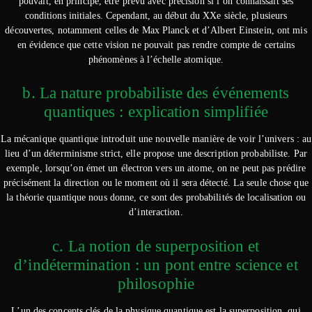
pouvait, en principe, être prévu avec précision si l’on connaissait ses
conditions initiales. Cependant, au début du XXe siècle, plusieurs
découvertes, notamment celles de Max Planck et d’Albert Einstein, ont mis
en évidence que cette vision ne pouvait pas rendre compte de certains
phénomènes à l’échelle atomique.
b. La nature probabiliste des événements
quantiques : explication simplifiée
La mécanique quantique introduit une nouvelle manière de voir l’univers : au
lieu d’un déterminisme strict, elle propose une description probabiliste. Par
exemple, lorsqu’on émet un électron vers un atome, on ne peut pas prédire
précisément la direction ou le moment où il sera détecté. La seule chose que
la théorie quantique nous donne, ce sont des probabilités de localisation ou
d’interaction.
c. La notion de superposition et
d’indétermination : un pont entre science et
philosophie
L’un des concepts clés de la physique quantique est la superposition, qui