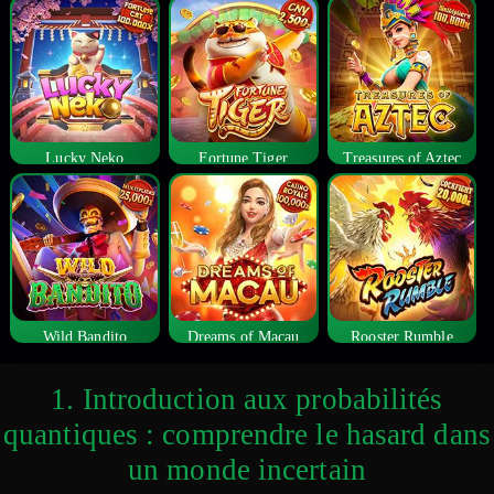
Lucky Neko
Fortune Tiger
Treasures of Aztec
Wild Bandito
Dreams of Macau
Rooster Rumble
1. Introduction aux probabilités
quantiques : comprendre le hasard dans
un monde incertain