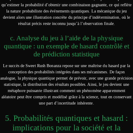
qu’estimer la probabilité d’obtenir une combinaison gagnante, ce qui reflète
la nature probabiliste des événements quantiques. La mécanique du jeu
devient alors une illustration concrète du principe d’indétermination, où le
résultat précis reste inconnu jusqu’à l’observation finale.
c. Analyse du jeu à l’aide de la physique
quantique : un exemple de hasard contrôlé et
de prédiction statistique
Le succès de Sweet Rush Bonanza repose sur une maîtrise du hasard par la
conception des probabilités intégrées dans ses mécanismes. De façon
analogue, la physique quantique permet de prévoir, avec une grande précision
statistique, la distribution des résultats possibles. Ainsi, le jeu devient une
métaphore puissante illustrant comment un phénomène apparemment
aléatoire peut être compris et modélisé grâce à la science, tout en conservant
une part d’incertitude inhérente.
5. Probabilités quantiques et hasard :
implications pour la société et la