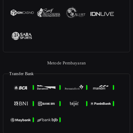
Metode Pembayaran
Transfer Bank